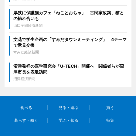
厚狭に保護猫カフェ「ねことおちゃ」 古民家改築、猫と
の触れ合いも
山口宇部経済新聞
文花で学生企画の「すみだタウンミーティング」 4テーマ
で意見交換
すみだ経済新聞
沼津発祥の医学研究会「U-TECH」開催へ 関係者らが沼
津市長を表敬訪問
沼津経済新聞
食べる
見る・遊ぶ
買う
暮らす・働く
学ぶ・知る
特集