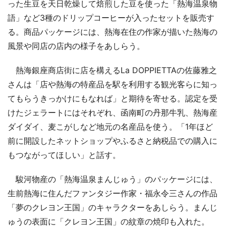
った生豆を天日乾燥して焙煎した豆を使った「熱海温泉物
語」など3種のドリップコーヒーが入ったセットを販売す
る。商品パッケージには、熱海在住の作家が描いた熱海の
風景や同店の店内の様子をあしらう。
熱海銀座商店街に店を構えるLa DOPPIETTAの佐藤雅之
さんは「店や熱海の特産品を駅を利用する観光客らに知っ
てもらうきっかけにもなれば」と期待を寄せる。認定を受
けたジェラートにはそれぞれ、函南町の丹那牛乳、熱海産
ダイダイ、麦こがしなど地元の名産品を使う。「1年ほど
前に開設したネットショップやふるさと納税品での購入に
もつながってほしい」と話す。
駿河物産の「熱海温泉まんじゅう」のパッケージには、
生前熱海に住んだファンタジー作家・福永令三さんの作品
「夢のクレヨン王国」のキャラクターをあしらう。まんじ
ゅうの表面に「クレヨン王国」の紋章の焼印も入れた。