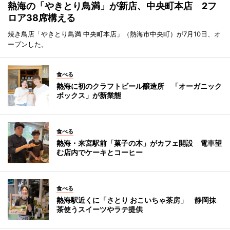
熱海の「やきとり鳥満」が新店、中央町本店 2フ
ロア38席構える
焼き鳥店「やきとり鳥満 中央町本店」（熱海市中央町）が7月10日、オ
ープンした。
食べる
熱海に初のクラフトビール醸造所 「オーガニック
ボックス」が新業態
食べる
熱海・来宮駅前「菓子の木」がカフェ開設 電車望
む店内でケーキとコーヒー
食べる
熱海駅近くに「さとり おこいちゃ茶房」 静岡抹
茶使うスイーツやラテ提供