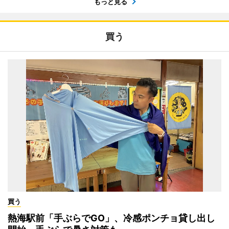
もっと見る
買う
買う
熱海駅前「手ぶらでGO」、冷感ポンチョ貸し出し