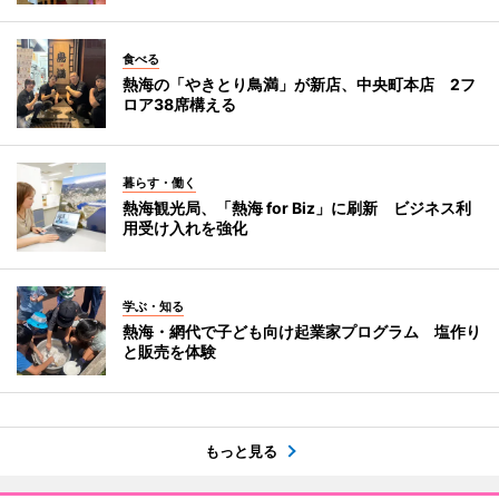
食べる
熱海の「やきとり鳥満」が新店、中央町本店 2フ
ロア38席構える
暮らす・働く
熱海観光局、「熱海 for Biz」に刷新 ビジネス利
用受け入れを強化
学ぶ・知る
熱海・網代で子ども向け起業家プログラム 塩作り
と販売を体験
もっと見る