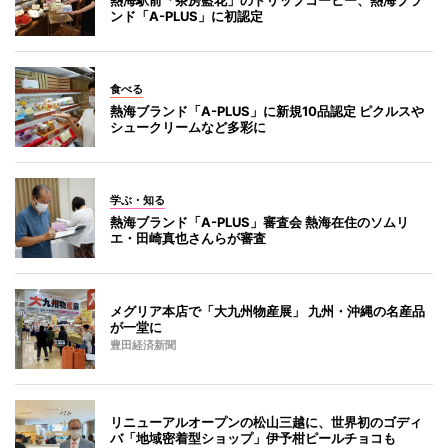
ンド「A-PLUS」に初認定
食べる
熱海ブランド「A-PLUS」に新規10品認定 ピクルスや
シュークリームなど多彩に
学ぶ・知る
熱海ブランド「A-PLUS」審査会 熱海在住のソムリ
エ・田崎真也さんらが審査
メグリア本店で「大九州物産展」 九州・沖縄の名産品
が一堂に
豊田経済新聞
リニューアルオープンの松山三越に、世界初のゴディ
バ「地域密着型ショップ」伊予柑ピールチョコも