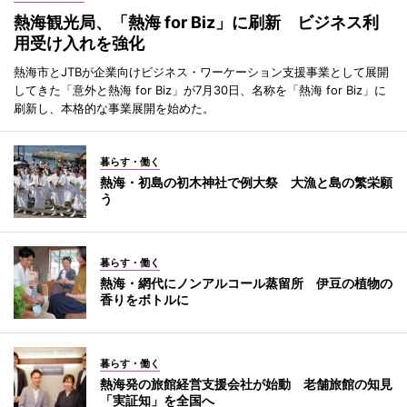
熱海観光局、「熱海 for Biz」に刷新 ビジネス利
用受け入れを強化
熱海市とJTBが企業向けビジネス・ワーケーション支援事業として展開
してきた「意外と熱海 for Biz」が7月30日、名称を「熱海 for Biz」に
刷新し、本格的な事業展開を始めた。
暮らす・働く
熱海・初島の初木神社で例大祭 大漁と島の繁栄願
う
暮らす・働く
熱海・網代にノンアルコール蒸留所 伊豆の植物の
香りをボトルに
暮らす・働く
熱海発の旅館経営支援会社が始動 老舗旅館の知見
「実証知」を全国へ