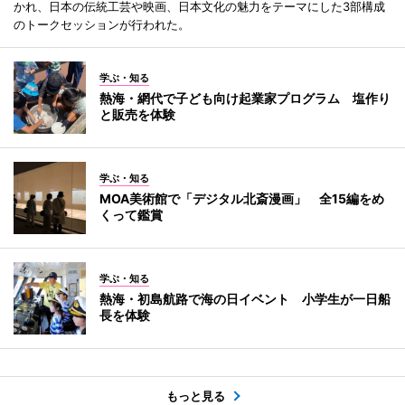
かれ、日本の伝統工芸や映画、日本文化の魅力をテーマにした3部構成
のトークセッションが行われた。
学ぶ・知る
熱海・網代で子ども向け起業家プログラム 塩作り
と販売を体験
学ぶ・知る
MOA美術館で「デジタル北斎漫画」 全15編をめ
くって鑑賞
学ぶ・知る
熱海・初島航路で海の日イベント 小学生が一日船
長を体験
もっと見る