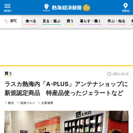
35°C
食べる
見る・遊ぶ
買う
暮らす・働く
学ぶ・知る
買う
2021.10.12
ラスカ熱海内「A-PLUS」アンテナショップに
新規認定商品 特産品使ったジェラートなど
観光
熱海グルメ
企業連携