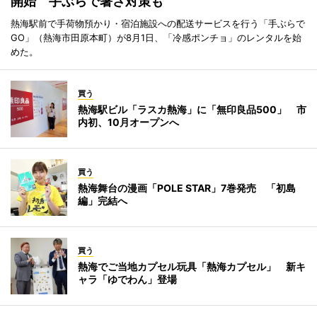
開始 手ぶらで暑さ対策も
熱海駅前で手荷物預かり・宿泊施設への配送サービスを行う「手ぶらで
GO」（熱海市田原本町）が8月1日、「冷感ポンチョ」のレンタルを始
めた。
買う
熱海駅ビル「ラスカ熱海」に「無印良品500」 市
内初、10月オープンへ
買う
熱海舞台の漫画「POLE STAR」7巻発売 「初島
編」完結へ
買う
熱海でご当地カプセル玩具「熱海カプセル」 新キ
ャラ「ゆでわん」登場