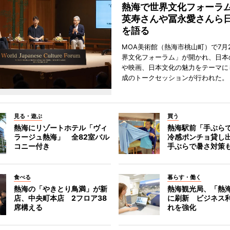
熱海で世界文化フォーラ
英寿さんや冨永愛さんら
を語る
MOA美術館（熱海市桃山町）で7月
界文化フォーラム」が開かれ、日本
や映画、日本文化の魅力をテーマに
成のトークセッションが行われた。
見る・遊ぶ
買う
熱海にリゾートホテル「ヴィ
熱海駅前「手ぶら
ラージュ熱海」 全82室バル
冷感ポンチョ貸し
コニー付き
手ぶらで暑さ対策
食べる
暮らす・働く
熱海の「やきとり鳥満」が新
熱海観光局、「熱海 f
店、中央町本店 2フロア38
に刷新 ビジネス
席構える
れを強化