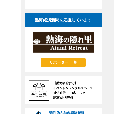
熱海経済新聞を応援しています
サポーター 一覧
【熱海駅前すぐ】
イベント＆レンタルスペース
貸切対応中、1名～12名
高速Wi-Fi完備