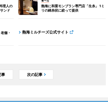
食べる
料理人の
熱海に和栗モンブラン専門店「生糸」 1ミ
サンド
リの錦糸状に絞って提供
熱海ミルチーズ公式サイト
 老舗・
記事
次の記事