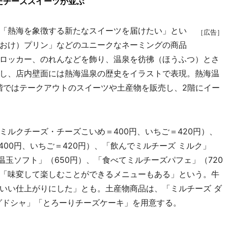
たチーズスイーツが並ぶ
「熱海を象徴する新たなスイーツを届けたい」とい
［広告］
おけ）プリン」などのユニークなネーミングの商品
ロッカー、のれんなどを飾り、温泉を彷彿（ほうふつ）とさ
し、店内壁面には熱海温泉の歴史をイラストで表現。熱海温
階ではテークアウトのスイーツや土産物を販売し、2階にイー
ルクチーズ・チーズこいめ＝400円、いちご＝420円）、
400円、いちご＝420円）、「飲んでミルチーズ ミルク」
「温玉ソフト」（650円）、「食べてミルチーズパフェ」（720
「味変して楽しむことができるメニューもある」という。牛
いい仕上がりにした」とも。土産物商品は、「ミルチーズ ダ
グドシャ」「とろーりチーズケーキ」を用意する。