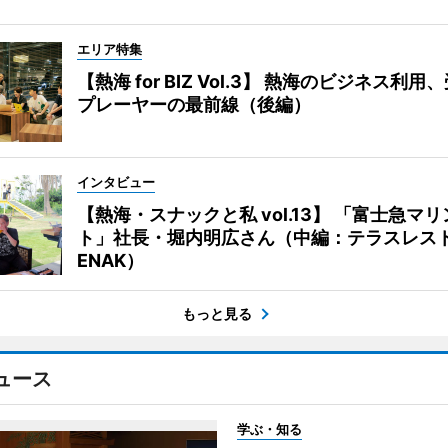
エリア特集
【熱海 for BIZ Vol.3】 熱海のビジネス利
プレーヤーの最前線（後編）
インタビュー
【熱海・スナックと私 vol.13】 「富士急マ
ト」社長・堀内明広さん（中編：テラスレス
ENAK）
もっと見る
ュース
学ぶ・知る