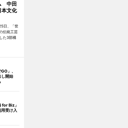
ム 中田
日本文化
25日、「世
の伝統工芸
した3部構
でGO」、
出し開始
も
or Biz」
利用受け入