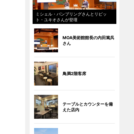
ミシェル・バンブリングさんとリピッ
ト・ユキオさんが登壇
MOA美術館館長の内田篤呉
さん
鳥満2階客席
テーブルとカウンターを備
えた店内