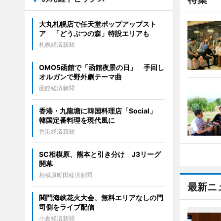
大丸札幌店で任天堂ポップアップスト
ア 「どうぶつの森」特設エリアも
札幌経済新聞
OMO5函館で「函館夜景の日」 手回し
オルガンで野外劇テーマ曲
函館経済新聞
香港・九龍塘に韓国料理店「Social」
韓国定番料理を現代風に
香港経済新聞
SC相模原、熊本と引き分け J3リーグ
開幕
相模原町田経済新聞
最新ニ
関門海峡花火大会、無料エリアなしの門
司側をライブ配信
小倉経済新聞