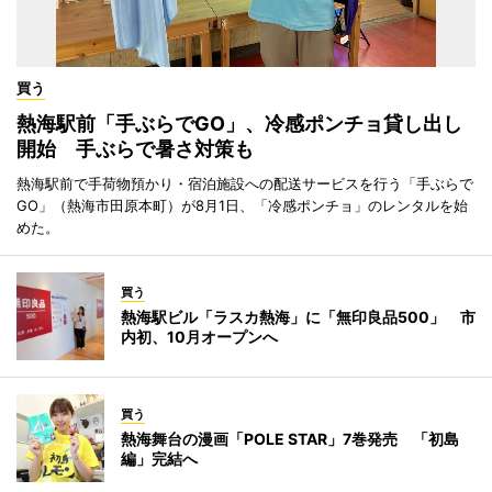
買う
熱海駅前「手ぶらでGO」、冷感ポンチョ貸し出し
開始 手ぶらで暑さ対策も
熱海駅前で手荷物預かり・宿泊施設への配送サービスを行う「手ぶらで
GO」（熱海市田原本町）が8月1日、「冷感ポンチョ」のレンタルを始
めた。
買う
熱海駅ビル「ラスカ熱海」に「無印良品500」 市
内初、10月オープンへ
買う
熱海舞台の漫画「POLE STAR」7巻発売 「初島
編」完結へ