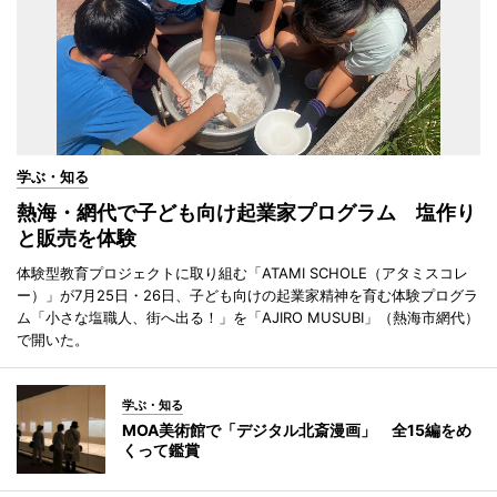
学ぶ・知る
熱海・網代で子ども向け起業家プログラム 塩作り
と販売を体験
体験型教育プロジェクトに取り組む「ATAMI SCHOLE（アタミスコレ
ー）」が7月25日・26日、子ども向けの起業家精神を育む体験プログラ
ム「小さな塩職人、街へ出る！」を「AJIRO MUSUBI」（熱海市網代）
で開いた。
学ぶ・知る
MOA美術館で「デジタル北斎漫画」 全15編をめ
くって鑑賞