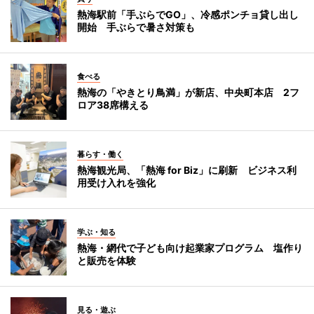
熱海駅前「手ぶらでGO」、冷感ポンチョ貸し出し
開始 手ぶらで暑さ対策も
食べる
熱海の「やきとり鳥満」が新店、中央町本店 2フ
ロア38席構える
暮らす・働く
熱海観光局、「熱海 for Biz」に刷新 ビジネス利
用受け入れを強化
学ぶ・知る
熱海・網代で子ども向け起業家プログラム 塩作り
と販売を体験
見る・遊ぶ