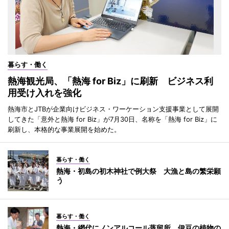
暮らす・働く
熱海観光局、「熱海 for Biz」に刷新 ビジネス利
用受け入れを強化
熱海市とJTBが企業向けビジネス・ワーケーション支援事業として展開
してきた「意外と熱海 for Biz」が7月30日、名称を「熱海 for Biz」に
刷新し、本格的な事業展開を始めた。
暮らす・働く
熱海・初島の初木神社で例大祭 大漁と島の繁栄願
う
暮らす・働く
熱海・網代にノンアルコール蒸留所 伊豆の植物の