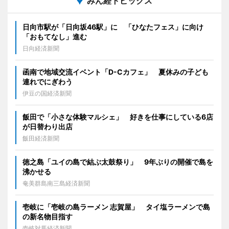
みん経トピックス
日向市駅が「日向坂46駅」に 「ひなたフェス」に向け
「おもてなし」進む
日向経済新聞
函南で地域交流イベント「D-Cカフェ」 夏休みの子ども
連れでにぎわう
伊豆の国経済新聞
飯田で「小さな体験マルシェ」 好きを仕事にしている6店
が日替わり出店
飯田経済新聞
徳之島「ユイの島で結ぶ太鼓祭り」 9年ぶりの開催で島を
沸かせる
奄美群島南三島経済新聞
壱岐に「壱岐の島ラーメン 志賀屋」 タイ塩ラーメンで島
の新名物目指す
壱岐対馬経済新聞