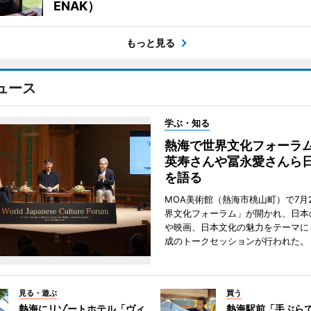
ENAK）
もっと見る
ュース
学ぶ・知る
熱海で世界文化フォーラ
英寿さんや冨永愛さんら
を語る
MOA美術館（熱海市桃山町）で7月
界文化フォーラム」が開かれ、日本
や映画、日本文化の魅力をテーマに
成のトークセッションが行われた。
見る・遊ぶ
買う
熱海にリゾートホテル「ヴィ
熱海駅前「手ぶら