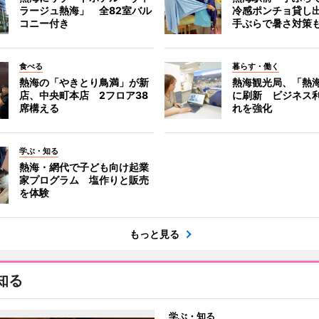
ラージュ熱海」 全82室バル
冷感ポンチョ貸し
コニー付き
手ぶらで暑さ対策
食べる
暮らす・働く
熱海の「やきとり鳥満」が新
熱海観光局、「熱海 f
店、中央町本店 2フロア38
に刷新 ビジネス
席構える
れを強化
学ぶ・知る
熱海・網代で子ども向け起業
家プログラム 塩作りと販売
を体験
もっと見る
知る
学ぶ・知る