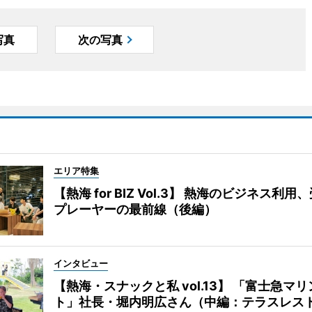
写真
次の写真
エリア特集
【熱海 for BIZ Vol.3】 熱海のビジネス利
プレーヤーの最前線（後編）
インタビュー
【熱海・スナックと私 vol.13】 「富士急マ
ト」社長・堀内明広さん（中編：テラスレス