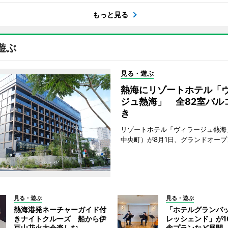
もっと見る
遊ぶ
見る・遊ぶ
熱海にリゾートホテル「
ジュ熱海」 全82室バル
き
リゾートホテル「ヴィラージュ熱海
中央町）が8月1日、グランドオープ
見る・遊ぶ
見る・遊ぶ
熱海港発ネーチャーガイド付
「ホテルグランバ
きナイトクルーズ 船から伊
レッシェンド」が1
豆山花火大会楽しむ
念プランなど展開