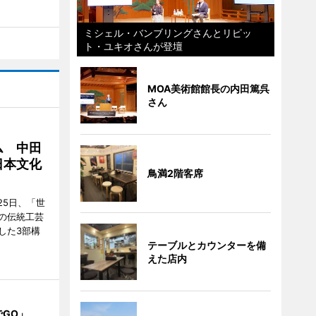
ミシェル・バンブリングさんとリピッ
ト・ユキオさんが登壇
MOA美術館館長の内田篤呉
さん
ム 中田
日本文化
鳥満2階客席
25日、「世
の伝統工芸
した3部構
テーブルとカウンターを備
えた店内
でGO」、