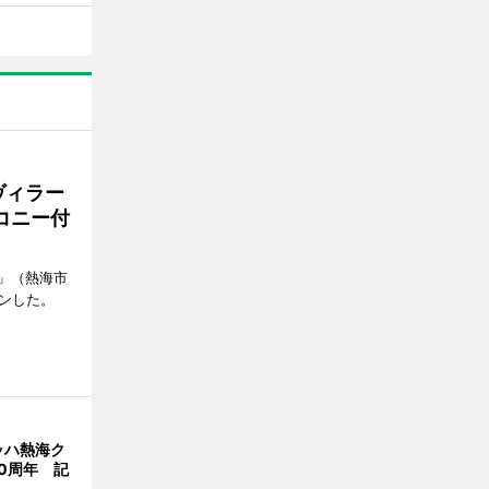
ヴィラー
コニー付
」（熱海市
ンした。
ッハ熱海ク
0周年 記