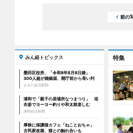
前の
みん経トピックス
特集
墨田区役所、「令和8年8月8日婚」
300人超が婚姻届、開庁前から長い列
すみだ経済新聞
浦和で「親子の居場所なつまつり」 浴
衣姿でヨーヨー釣りや和太鼓楽しむ
浦和経済新聞
厚狭に保護猫カフェ「ねことおちゃ」
古民家改築、猫との触れ合いも