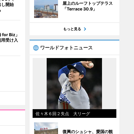
屋上のルーフトップテラス
出し開始
「Terrace 30.9」
も
もっと見る
or Biz」
利用受け入
ワールドフォトニュース
佐々木６回２失点 大リーグ
復興のシュシャ、愛国の観