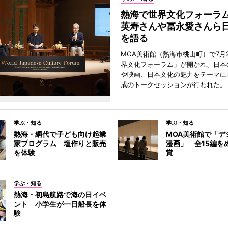
熱海で世界文化フォーラ
英寿さんや冨永愛さんら
を語る
MOA美術館（熱海市桃山町）で7月
界文化フォーラム」が開かれ、日本
や映画、日本文化の魅力をテーマに
成のトークセッションが行われた。
学ぶ・知る
学ぶ・知る
熱海・網代で子ども向け起業
MOA美術館で「デ
家プログラム 塩作りと販売
漫画」 全15編を
を体験
賞
学ぶ・知る
熱海・初島航路で海の日イベ
ント 小学生が一日船長を体
験