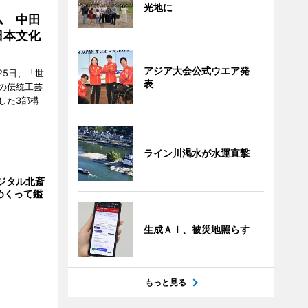
光地に
ム 中田
日本文化
アジア大会公式ウエア発
25日、「世
表
の伝統工芸
した3部構
ライン川渇水が水運直撃
ジタル北斎
めくって鑑
生成ＡＩ、被災地照らす
もっと見る