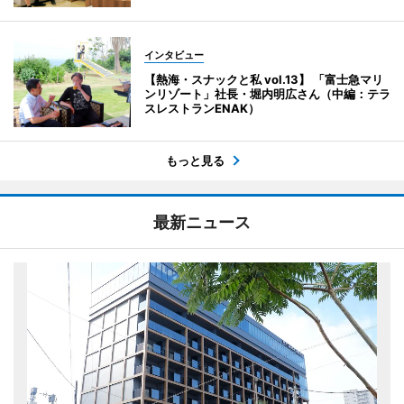
インタビュー
【熱海・スナックと私 vol.13】 「富士急マリ
ンリゾート」社長・堀内明広さん（中編：テラ
スレストランENAK）
もっと見る
最新ニュース