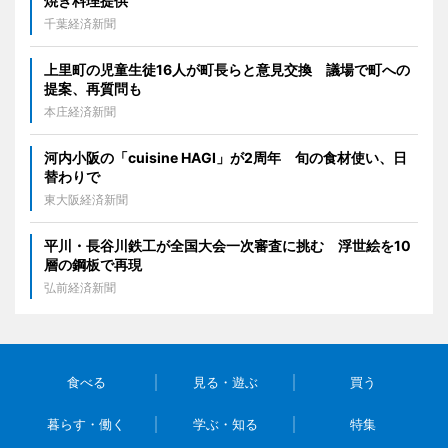
焼き料理提供
千葉経済新聞
上里町の児童生徒16人が町長らと意見交換 議場で町への
提案、再質問も
本庄経済新聞
河内小阪の「cuisine HAGI」が2周年 旬の食材使い、日
替わりで
東大阪経済新聞
平川・長谷川鉄工が全国大会一次審査に挑む 浮世絵を10
層の鋼板で再現
弘前経済新聞
食べる
見る・遊ぶ
買う
暮らす・働く
学ぶ・知る
特集