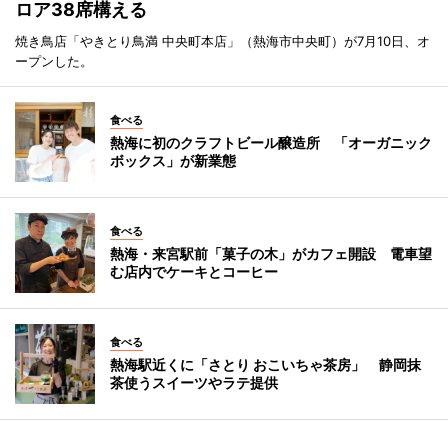
ロア38席構える
焼き鳥店「やきとり鳥満 中央町本店」（熱海市中央町）が7月10日、オ
ープンした。
食べる
熱海に初のクラフトビール醸造所 「オーガニック
ボックス」が新業態
食べる
熱海・来宮駅前「菓子の木」がカフェ開設 電車望
む店内でケーキとコーヒー
食べる
熱海駅近くに「さとり おこいちゃ茶房」 静岡抹
茶使うスイーツやラテ提供