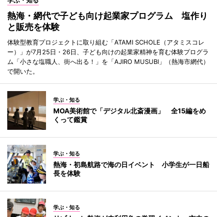
熱海・網代で子ども向け起業家プログラム 塩作り
と販売を体験
体験型教育プロジェクトに取り組む「ATAMI SCHOLE（アタミスコレ
ー）」が7月25日・26日、子ども向けの起業家精神を育む体験プログラ
ム「小さな塩職人、街へ出る！」を「AJIRO MUSUBI」（熱海市網代）
で開いた。
学ぶ・知る
MOA美術館で「デジタル北斎漫画」 全15編をめ
くって鑑賞
学ぶ・知る
熱海・初島航路で海の日イベント 小学生が一日船
長を体験
学ぶ・知る