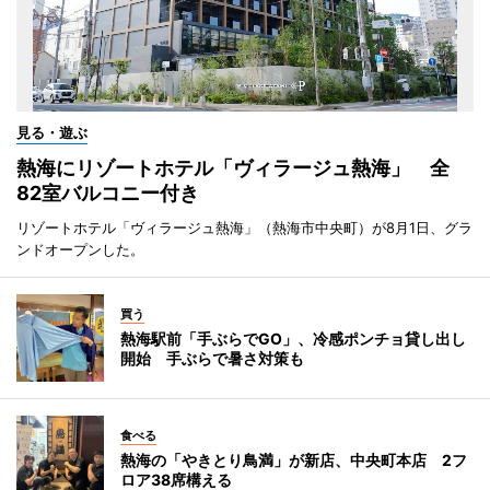
見る・遊ぶ
熱海にリゾートホテル「ヴィラージュ熱海」 全
82室バルコニー付き
リゾートホテル「ヴィラージュ熱海」（熱海市中央町）が8月1日、グラ
ンドオープンした。
買う
熱海駅前「手ぶらでGO」、冷感ポンチョ貸し出し
開始 手ぶらで暑さ対策も
食べる
熱海の「やきとり鳥満」が新店、中央町本店 2フ
ロア38席構える