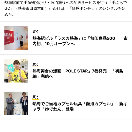
熱海駅前で手荷物預かり・宿泊施設への配送サービスを行う「手ぶらで
GO」（熱海市田原本町）が8月1日、「冷感ポンチョ」のレンタルを始
めた。
買う
熱海駅ビル「ラスカ熱海」に「無印良品500」 市
内初、10月オープンへ
買う
熱海舞台の漫画「POLE STAR」7巻発売 「初島
編」完結へ
買う
熱海でご当地カプセル玩具「熱海カプセル」 新キ
ャラ「ゆでわん」登場