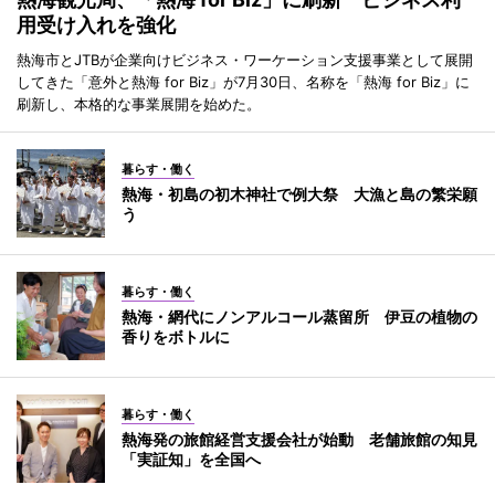
用受け入れを強化
熱海市とJTBが企業向けビジネス・ワーケーション支援事業として展開
してきた「意外と熱海 for Biz」が7月30日、名称を「熱海 for Biz」に
刷新し、本格的な事業展開を始めた。
暮らす・働く
熱海・初島の初木神社で例大祭 大漁と島の繁栄願
う
暮らす・働く
熱海・網代にノンアルコール蒸留所 伊豆の植物の
香りをボトルに
暮らす・働く
熱海発の旅館経営支援会社が始動 老舗旅館の知見
「実証知」を全国へ