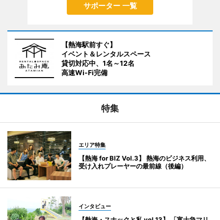
サポーター 一覧
【熱海駅前すぐ】
イベント＆レンタルスペース
貸切対応中、1名～12名
高速Wi-Fi完備
特集
エリア特集
【熱海 for BIZ Vol.3】 熱海のビジネス利用、
受け入れプレーヤーの最前線（後編）
インタビュー
【熱海・スナックと私 vol.13】 「富士急マリ