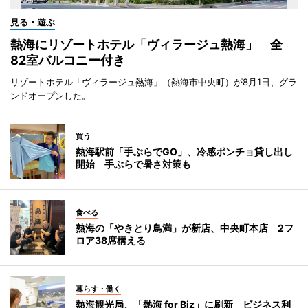
見る・遊ぶ
熱海にリゾートホテル「ヴィラージュ熱海」 全
82室バルコニー付き
リゾートホテル「ヴィラージュ熱海」（熱海市中央町）が8月1日、グラ
ンドオープンした。
買う
熱海駅前「手ぶらでGO」、冷感ポンチョ貸し出し
開始 手ぶらで暑さ対策も
食べる
熱海の「やきとり鳥満」が新店、中央町本店 2フ
ロア38席構える
暮らす・働く
熱海観光局、「熱海 for Biz」に刷新 ビジネス利