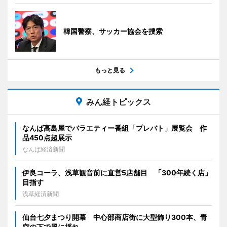
韓国警察、サッカー協会を捜索
もっと見る
みん経トピックス
なんば高島屋でバラエティー番組「プレバト」展覧会 作
品450点超展示
なんば経済新聞
伊良コーラ、浅草観音前に直営5店舗目 「300年続く店」
目指す
浅草経済新聞
仙台七夕まつり開幕 中心部商店街に大型飾り300本、青
空の下で風に揺れ