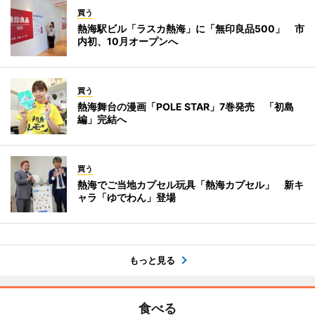
買う
熱海駅ビル「ラスカ熱海」に「無印良品500」 市
内初、10月オープンへ
買う
熱海舞台の漫画「POLE STAR」7巻発売 「初島
編」完結へ
買う
熱海でご当地カプセル玩具「熱海カプセル」 新キ
ャラ「ゆでわん」登場
もっと見る
食べる