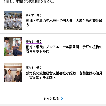
刷新し、本格的な事業展開を始めた。
暮らす・働く
熱海・初島の初木神社で例大祭 大漁と島の繁栄願
う
暮らす・働く
熱海・網代にノンアルコール蒸留所 伊豆の植物の
香りをボトルに
暮らす・働く
熱海発の旅館経営支援会社が始動 老舗旅館の知見
「実証知」を全国へ
もっと見る