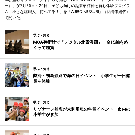
ー）」が7月25日・26日、子ども向けの起業家精神を育む体験プログラ
ム「小さな塩職人、街へ出る！」を「AJIRO MUSUBI」（熱海市網代）
で開いた。
学ぶ・知る
MOA美術館で「デジタル北斎漫画」 全15編をめ
くって鑑賞
学ぶ・知る
熱海・初島航路で海の日イベント 小学生が一日船
長を体験
学ぶ・知る
リゾナーレ熱海が未利用魚の学習イベント 市内の
小学生が参加