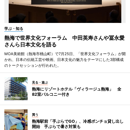
学ぶ・知る
熱海で世界文化フォーラム 中田英寿さんや冨永愛
さんら日本文化を語る
MOA美術館（熱海市桃山町）で7月25日、「世界文化フォーラム」が開
かれ、日本の伝統工芸や映画、日本文化の魅力をテーマにした3部構成
のトークセッションが行われた。
見る・遊ぶ
熱海にリゾートホテル「ヴィラージュ熱海」 全
82室バルコニー付き
買う
熱海駅前「手ぶらでGO」、冷感ポンチョ貸し出し
開始 手ぶらで暑さ対策も