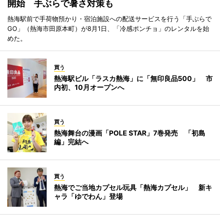
開始 手ぶらで暑さ対策も
熱海駅前で手荷物預かり・宿泊施設への配送サービスを行う「手ぶらで
GO」（熱海市田原本町）が8月1日、「冷感ポンチョ」のレンタルを始
めた。
買う
熱海駅ビル「ラスカ熱海」に「無印良品500」 市
内初、10月オープンへ
買う
熱海舞台の漫画「POLE STAR」7巻発売 「初島
編」完結へ
買う
熱海でご当地カプセル玩具「熱海カプセル」 新キ
ャラ「ゆでわん」登場