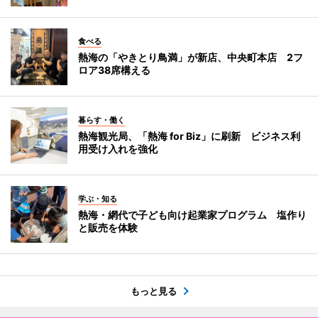
食べる
熱海の「やきとり鳥満」が新店、中央町本店 2フ
ロア38席構える
暮らす・働く
熱海観光局、「熱海 for Biz」に刷新 ビジネス利
用受け入れを強化
学ぶ・知る
熱海・網代で子ども向け起業家プログラム 塩作り
と販売を体験
もっと見る