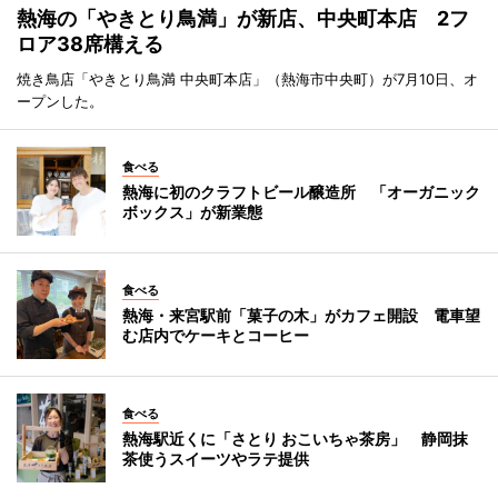
熱海の「やきとり鳥満」が新店、中央町本店 2フ
ロア38席構える
焼き鳥店「やきとり鳥満 中央町本店」（熱海市中央町）が7月10日、オ
ープンした。
食べる
熱海に初のクラフトビール醸造所 「オーガニック
ボックス」が新業態
食べる
熱海・来宮駅前「菓子の木」がカフェ開設 電車望
む店内でケーキとコーヒー
食べる
熱海駅近くに「さとり おこいちゃ茶房」 静岡抹
茶使うスイーツやラテ提供