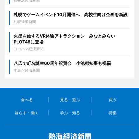
軽井沢経済新聞
札幌でゲームイベント10月開催へ 高校生向け企画を新設
札幌経済新聞
火星を旅するVR体験アトラクション みなとみらい
PLOT48に登場
ヨコハマ経済新聞
八広で町名誕生60周年祝賀会 小池都知事も祝福
すみだ経済新聞
食べる
見る・遊ぶ
買う
暮らす・働く
学ぶ・知る
特集