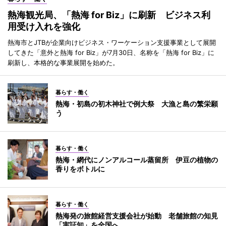
熱海観光局、「熱海 for Biz」に刷新 ビジネス利
用受け入れを強化
熱海市とJTBが企業向けビジネス・ワーケーション支援事業として展開
してきた「意外と熱海 for Biz」が7月30日、名称を「熱海 for Biz」に
刷新し、本格的な事業展開を始めた。
暮らす・働く
熱海・初島の初木神社で例大祭 大漁と島の繁栄願
う
暮らす・働く
熱海・網代にノンアルコール蒸留所 伊豆の植物の
香りをボトルに
暮らす・働く
熱海発の旅館経営支援会社が始動 老舗旅館の知見
「実証知」を全国へ