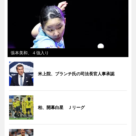
張本美和、４強入り
米上院、ブランチ氏の司法長官人事承認
柏、開幕白星 Ｊリーグ