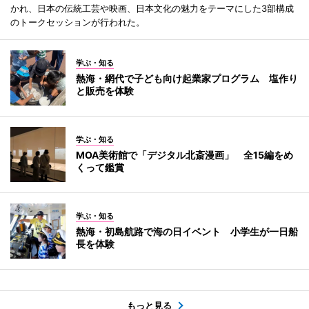
かれ、日本の伝統工芸や映画、日本文化の魅力をテーマにした3部構成
のトークセッションが行われた。
学ぶ・知る
熱海・網代で子ども向け起業家プログラム 塩作り
と販売を体験
学ぶ・知る
MOA美術館で「デジタル北斎漫画」 全15編をめ
くって鑑賞
学ぶ・知る
熱海・初島航路で海の日イベント 小学生が一日船
長を体験
もっと見る