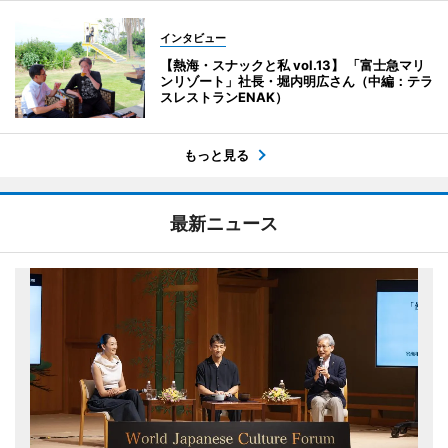
インタビュー
【熱海・スナックと私 vol.13】 「富士急マリ
ンリゾート」社長・堀内明広さん（中編：テラ
スレストランENAK）
もっと見る
最新ニュース