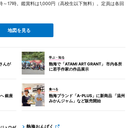
5時～17時。鑑賞料は1,000円（高校生以下無料）。定員は各回
地図を見る
学ぶ・知る
」さんが
熱海で「ATAMI ART GRANT」 市内各所
に若手作家の作品展示
食べる
へ 銀座
熱海ブランド「A-PLUS」に新商品 「温州
みかんジャム」など販売開始
熱海おんぱく
ジュウゼ