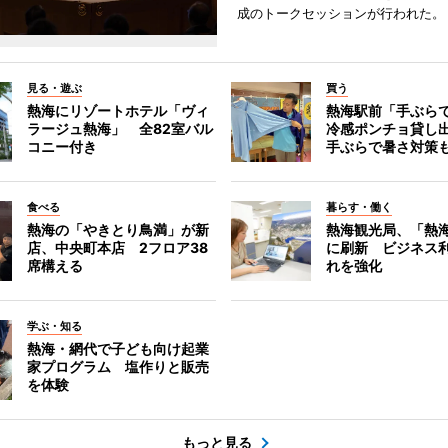
成のトークセッションが行われた。
見る・遊ぶ
買う
熱海にリゾートホテル「ヴィ
熱海駅前「手ぶら
ラージュ熱海」 全82室バル
冷感ポンチョ貸し
コニー付き
手ぶらで暑さ対策
食べる
暮らす・働く
熱海の「やきとり鳥満」が新
熱海観光局、「熱海 f
店、中央町本店 2フロア38
に刷新 ビジネス
席構える
れを強化
学ぶ・知る
熱海・網代で子ども向け起業
家プログラム 塩作りと販売
を体験
もっと見る