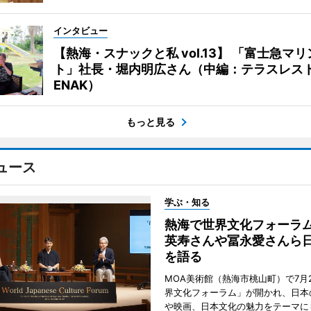
インタビュー
【熱海・スナックと私 vol.13】 「富士急マ
ト」社長・堀内明広さん（中編：テラスレス
ENAK）
もっと見る
ュース
学ぶ・知る
熱海で世界文化フォーラ
英寿さんや冨永愛さんら
を語る
MOA美術館（熱海市桃山町）で7月
界文化フォーラム」が開かれ、日本
や映画、日本文化の魅力をテーマに