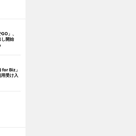
でGO」、
出し開始
も
or Biz」
利用受け入