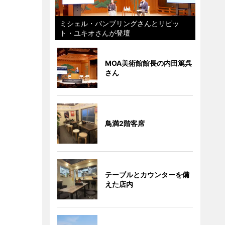
ミシェル・バンブリングさんとリピッ
ト・ユキオさんが登壇
MOA美術館館長の内田篤呉
さん
鳥満2階客席
テーブルとカウンターを備
えた店内