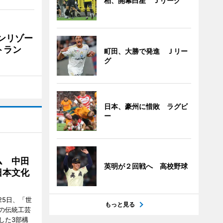
柏、開幕白星 Ｊリーグ
リンリゾー
トラン
町田、大勝で発進 Ｊリー
グ
日本、豪州に惜敗 ラグビ
ー
ム 中田
英明が２回戦へ 高校野球
日本文化
25日、「世
もっと見る
の伝統工芸
した3部構