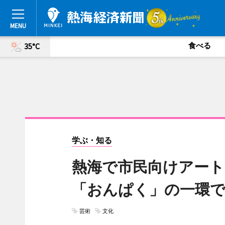
食べる
35°C
学ぶ・知る
熱海で市民向けアー
「おんぱく」の一環
芸術
文化