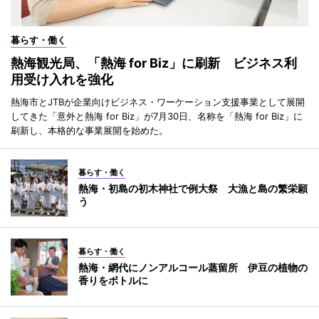
暮らす・働く
熱海観光局、「熱海 for Biz」に刷新 ビジネス利
用受け入れを強化
熱海市とJTBが企業向けビジネス・ワーケーション支援事業として展開
してきた「意外と熱海 for Biz」が7月30日、名称を「熱海 for Biz」に
刷新し、本格的な事業展開を始めた。
暮らす・働く
熱海・初島の初木神社で例大祭 大漁と島の繁栄願
う
暮らす・働く
熱海・網代にノンアルコール蒸留所 伊豆の植物の
香りをボトルに