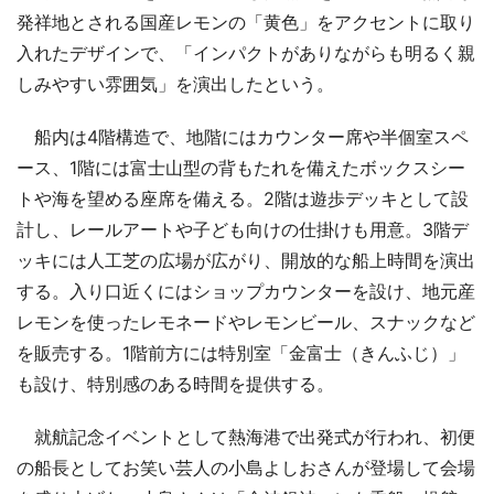
発祥地とされる国産レモンの「黄色」をアクセントに取り
入れたデザインで、「インパクトがありながらも明るく親
しみやすい雰囲気」を演出したという。
船内は4階構造で、地階にはカウンター席や半個室スペ
ース、1階には富士山型の背もたれを備えたボックスシー
トや海を望める座席を備える。2階は遊歩デッキとして設
計し、レールアートや子ども向けの仕掛けも用意。3階デ
ッキには人工芝の広場が広がり、開放的な船上時間を演出
する。入り口近くにはショップカウンターを設け、地元産
レモンを使ったレモネードやレモンビール、スナックなど
を販売する。1階前方には特別室「金富士（きんふじ）」
も設け、特別感のある時間を提供する。
就航記念イベントとして熱海港で出発式が行われ、初便
の船長としてお笑い芸人の小島よしおさんが登場して会場