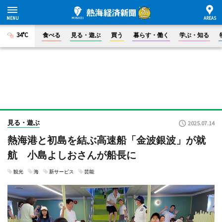
34°C
食べる
見る・遊ぶ
買う
暮らす・働く
学ぶ・知る
見る・遊ぶ
2025.07.14
熱海港と初島を結ぶ高速船「金波銀波」が就
航 小島よしおさんが船長に
観光
海
新サービス
芸能