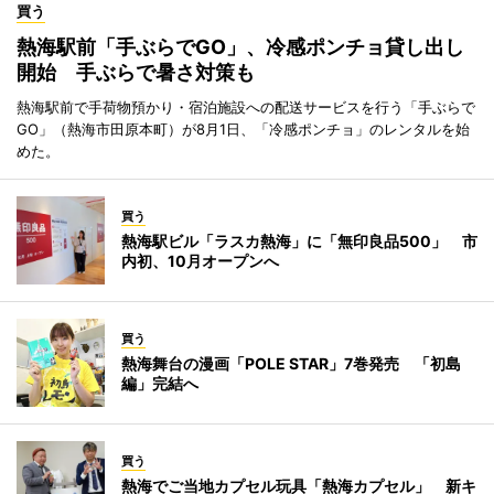
買う
熱海駅前「手ぶらでGO」、冷感ポンチョ貸し出し
開始 手ぶらで暑さ対策も
熱海駅前で手荷物預かり・宿泊施設への配送サービスを行う「手ぶらで
GO」（熱海市田原本町）が8月1日、「冷感ポンチョ」のレンタルを始
めた。
買う
熱海駅ビル「ラスカ熱海」に「無印良品500」 市
内初、10月オープンへ
買う
熱海舞台の漫画「POLE STAR」7巻発売 「初島
編」完結へ
買う
熱海でご当地カプセル玩具「熱海カプセル」 新キ