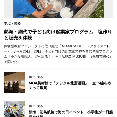
学ぶ・知る
熱海・網代で子ども向け起業家プログラム 塩作り
と販売を体験
体験型教育プロジェクトに取り組む「ATAMI SCHOLE（アタミスコレ
ー）」が7月25日・26日、子ども向けの起業家精神を育む体験プログラ
ム「小さな塩職人、街へ出る！」を「AJIRO MUSUBI」（熱海市網代）
で開いた。
学ぶ・知る
MOA美術館で「デジタル北斎漫画」 全15編をめ
くって鑑賞
学ぶ・知る
熱海・初島航路で海の日イベント 小学生が一日船
長を体験