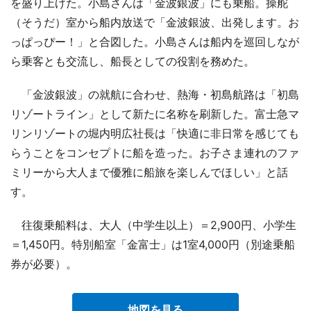
を盛り上げた。小島さんは「金波銀波」にも乗船。操舵
（そうだ）室から船内放送で「金波銀波、出発します。お
っぱっぴー！」と合図した。小島さんは船内を巡回しなが
ら乗客とも交流し、船長としての役割を務めた。
「金波銀波」の就航に合わせ、熱海・初島航路は「初島
リゾートライン」として新たに名称を刷新した。富士急マ
リンリゾートの堀内明広社長は「快適に非日常を感じても
らうことをコンセプトに船を造った。お子さま連れのファ
ミリーから大人まで優雅に船旅を楽しんでほしい」と話
す。
往復乗船料は、大人（中学生以上）＝2,900円、小学生
＝1,450円。特別船室「金富士」は1室4,000円（別途乗船
券が必要）。
地図を見る