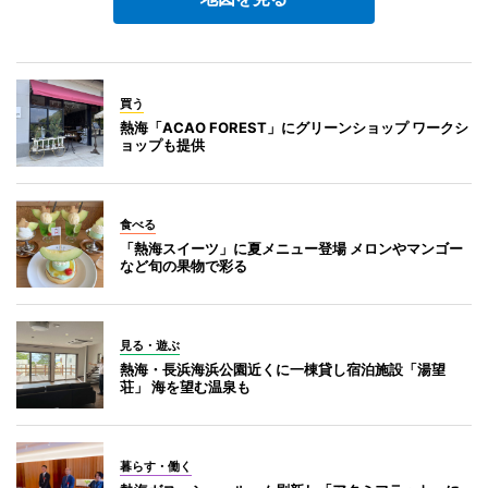
買う
熱海「ACAO FOREST」にグリーンショップ ワークシ
ョップも提供
食べる
「熱海スイーツ」に夏メニュー登場 メロンやマンゴー
など旬の果物で彩る
見る・遊ぶ
熱海・長浜海浜公園近くに一棟貸し宿泊施設「湯望
荘」 海を望む温泉も
暮らす・働く