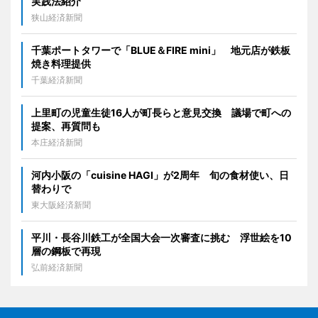
実践法紹介
狭山経済新聞
千葉ポートタワーで「BLUE＆FIRE mini」 地元店が鉄板
焼き料理提供
千葉経済新聞
上里町の児童生徒16人が町長らと意見交換 議場で町への
提案、再質問も
本庄経済新聞
河内小阪の「cuisine HAGI」が2周年 旬の食材使い、日
替わりで
東大阪経済新聞
平川・長谷川鉄工が全国大会一次審査に挑む 浮世絵を10
層の鋼板で再現
弘前経済新聞