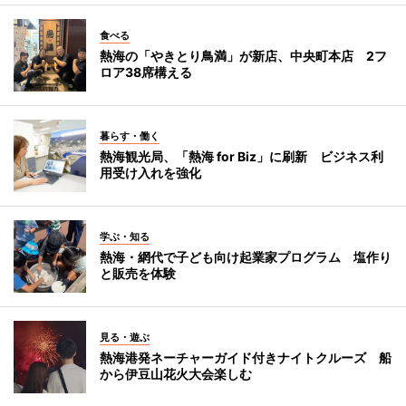
食べる
熱海の「やきとり鳥満」が新店、中央町本店 2フ
ロア38席構える
暮らす・働く
熱海観光局、「熱海 for Biz」に刷新 ビジネス利
用受け入れを強化
学ぶ・知る
熱海・網代で子ども向け起業家プログラム 塩作り
と販売を体験
見る・遊ぶ
熱海港発ネーチャーガイド付きナイトクルーズ 船
から伊豆山花火大会楽しむ