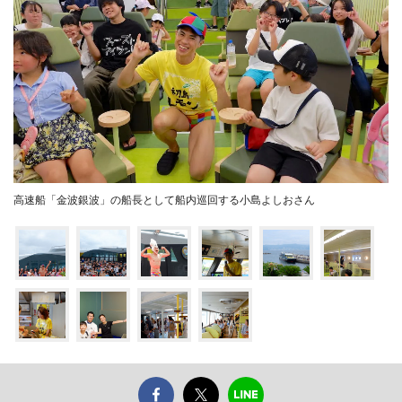
高速船「金波銀波」の船長として船内巡回する小島よしおさん