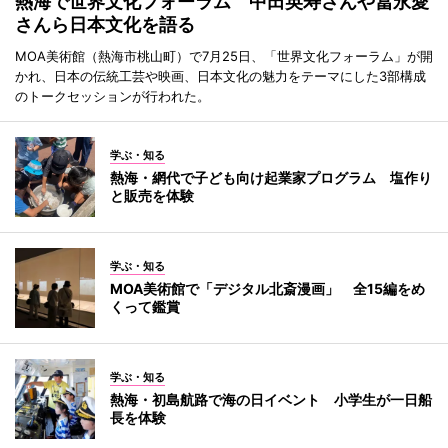
熱海で世界文化フォーラム 中田英寿さんや冨永愛
さんら日本文化を語る
MOA美術館（熱海市桃山町）で7月25日、「世界文化フォーラム」が開
かれ、日本の伝統工芸や映画、日本文化の魅力をテーマにした3部構成
のトークセッションが行われた。
学ぶ・知る
熱海・網代で子ども向け起業家プログラム 塩作り
と販売を体験
学ぶ・知る
MOA美術館で「デジタル北斎漫画」 全15編をめ
くって鑑賞
学ぶ・知る
熱海・初島航路で海の日イベント 小学生が一日船
長を体験