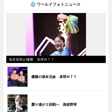
ワールドフォトニュース
張本美和が優勝 卓球ＷＴＴ
優勝の張本兄妹 卓球ＷＴＴ
霞ケ浦が２回戦へ 高校野球