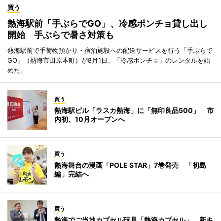
買う
熱海駅前「手ぶらでGO」、冷感ポンチョ貸し出し
開始 手ぶらで暑さ対策も
熱海駅前で手荷物預かり・宿泊施設への配送サービスを行う「手ぶらで
GO」（熱海市田原本町）が8月1日、「冷感ポンチョ」のレンタルを始
めた。
買う
熱海駅ビル「ラスカ熱海」に「無印良品500」 市
内初、10月オープンへ
買う
熱海舞台の漫画「POLE STAR」7巻発売 「初島
編」完結へ
買う
熱海でご当地カプセル玩具「熱海カプセル」 新キ