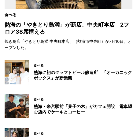
食べる
熱海の「やきとり鳥満」が新店、中央町本店 2フ
ロア38席構える
焼き鳥店「やきとり鳥満 中央町本店」（熱海市中央町）が7月10日、オ
ープンした。
食べる
熱海に初のクラフトビール醸造所 「オーガニック
ボックス」が新業態
食べる
熱海・来宮駅前「菓子の木」がカフェ開設 電車望
む店内でケーキとコーヒー
食べる