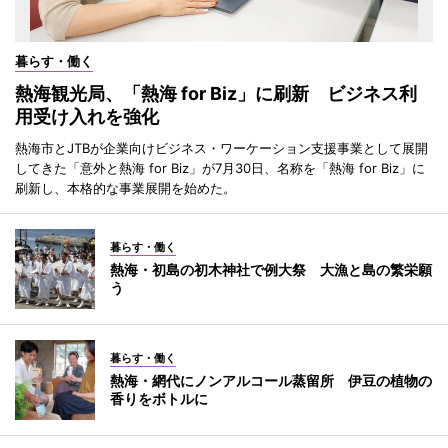
暮らす・働く
熱海観光局、「熱海 for Biz」に刷新 ビジネス利
用受け入れを強化
熱海市とJTBが企業向けビジネス・ワーケーション支援事業として展開
してきた「意外と熱海 for Biz」が7月30日、名称を「熱海 for Biz」に
刷新し、本格的な事業展開を始めた。
暮らす・働く
熱海・初島の初木神社で例大祭 大漁と島の繁栄願
う
暮らす・働く
熱海・網代にノンアルコール蒸留所 伊豆の植物の
香りをボトルに