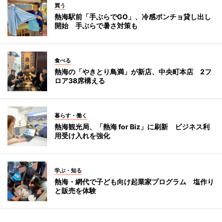
買う
熱海駅前「手ぶらでGO」、冷感ポンチョ貸し出し
開始 手ぶらで暑さ対策も
食べる
熱海の「やきとり鳥満」が新店、中央町本店 2フ
ロア38席構える
暮らす・働く
熱海観光局、「熱海 for Biz」に刷新 ビジネス利
用受け入れを強化
学ぶ・知る
熱海・網代で子ども向け起業家プログラム 塩作り
と販売を体験