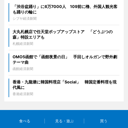
「渋谷盆踊り」に6万7000人 109前に櫓、外国人観光客
も踊りの輪に
シブヤ経済新聞
大丸札幌店で任天堂ポップアップストア 「どうぶつの
森」特設エリアも
札幌経済新聞
OMO5函館で「函館夜景の日」 手回しオルガンで野外劇
テーマ曲
函館経済新聞
香港・九龍塘に韓国料理店「Social」 韓国定番料理を現
代風に
香港経済新聞
食べる
見る・遊ぶ
買う