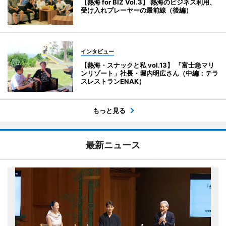
【熱海 for BIZ Vol.3】 熱海のビジネス利用、
受け入れプレーヤーの最前線（後編）
インタビュー
【熱海・スナックと私 vol.13】 「富士急マリ
ンリゾート」社長・堀内明広さん（中編：テラ
スレストランENAK）
もっと見る
最新ニュース