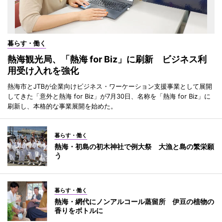
暮らす・働く
熱海観光局、「熱海 for Biz」に刷新 ビジネス利
用受け入れを強化
熱海市とJTBが企業向けビジネス・ワーケーション支援事業として展開
してきた「意外と熱海 for Biz」が7月30日、名称を「熱海 for Biz」に
刷新し、本格的な事業展開を始めた。
暮らす・働く
熱海・初島の初木神社で例大祭 大漁と島の繁栄願
う
暮らす・働く
熱海・網代にノンアルコール蒸留所 伊豆の植物の
香りをボトルに