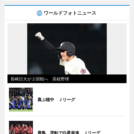
ワールドフォトニュース
長崎日大が２回戦へ 高校野球
喜ぶ植中 Ｊリーグ
鹿島、逆転で白星発進 Ｊリーグ