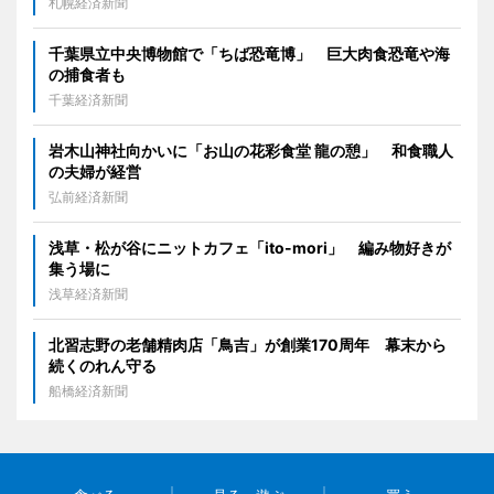
札幌経済新聞
千葉県立中央博物館で「ちば恐竜博」 巨大肉食恐竜や海
の捕食者も
千葉経済新聞
岩木山神社向かいに「お山の花彩食堂 龍の憩」 和食職人
の夫婦が経営
弘前経済新聞
浅草・松が谷にニットカフェ「ito-mori」 編み物好きが
集う場に
浅草経済新聞
北習志野の老舗精肉店「鳥吉」が創業170周年 幕末から
続くのれん守る
船橋経済新聞