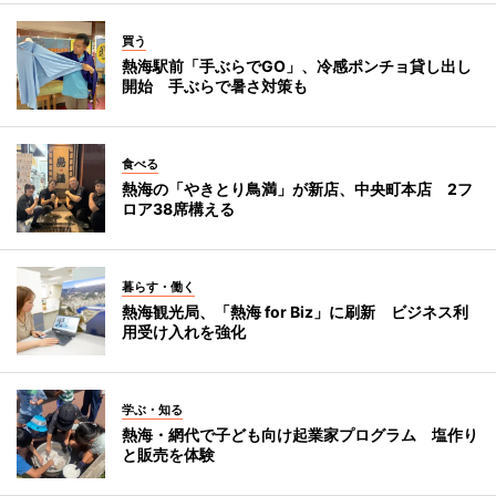
買う
熱海駅前「手ぶらでGO」、冷感ポンチョ貸し出し
開始 手ぶらで暑さ対策も
食べる
熱海の「やきとり鳥満」が新店、中央町本店 2フ
ロア38席構える
暮らす・働く
熱海観光局、「熱海 for Biz」に刷新 ビジネス利
用受け入れを強化
学ぶ・知る
熱海・網代で子ども向け起業家プログラム 塩作り
と販売を体験