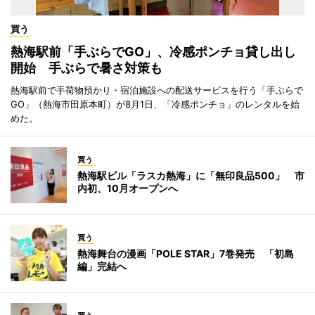
買う
熱海駅前「手ぶらでGO」、冷感ポンチョ貸し出し
開始 手ぶらで暑さ対策も
熱海駅前で手荷物預かり・宿泊施設への配送サービスを行う「手ぶらで
GO」（熱海市田原本町）が8月1日、「冷感ポンチョ」のレンタルを始
めた。
買う
熱海駅ビル「ラスカ熱海」に「無印良品500」 市
内初、10月オープンへ
買う
熱海舞台の漫画「POLE STAR」7巻発売 「初島
編」完結へ