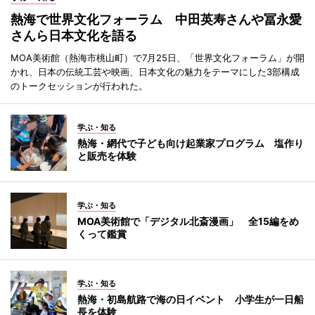
熱海で世界文化フォーラム 中田英寿さんや冨永愛
さんら日本文化を語る
MOA美術館（熱海市桃山町）で7月25日、「世界文化フォーラム」が開
かれ、日本の伝統工芸や映画、日本文化の魅力をテーマにした3部構成
のトークセッションが行われた。
学ぶ・知る
熱海・網代で子ども向け起業家プログラム 塩作り
と販売を体験
学ぶ・知る
MOA美術館で「デジタル北斎漫画」 全15編をめ
くって鑑賞
学ぶ・知る
熱海・初島航路で海の日イベント 小学生が一日船
長を体験