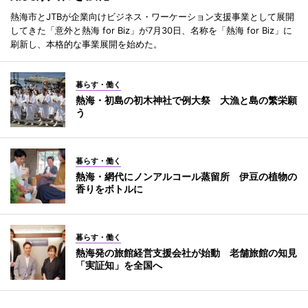
熱海市とJTBが企業向けビジネス・ワーケーション支援事業として展開
してきた「意外と熱海 for Biz」が7月30日、名称を「熱海 for Biz」に
刷新し、本格的な事業展開を始めた。
暮らす・働く
熱海・初島の初木神社で例大祭 大漁と島の繁栄願
う
暮らす・働く
熱海・網代にノンアルコール蒸留所 伊豆の植物の
香りをボトルに
暮らす・働く
熱海発の旅館経営支援会社が始動 老舗旅館の知見
「実証知」を全国へ