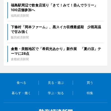
福島駅周辺で飲食店巡り「きて！みて！呑んでラリー」
100店舗参加へ
福島経済新聞
下條村「岡本ファーム」、黒スイカ収穫最盛期 少雨高温
で甘み強く
飯田経済新聞
倉敷・美観地区で「希莉光あかり」新作展 「夏の涼」テ
ーマに28点
倉敷経済新聞
食べる
見る・遊ぶ
買う
暮らす・働く
学ぶ・知る
特集