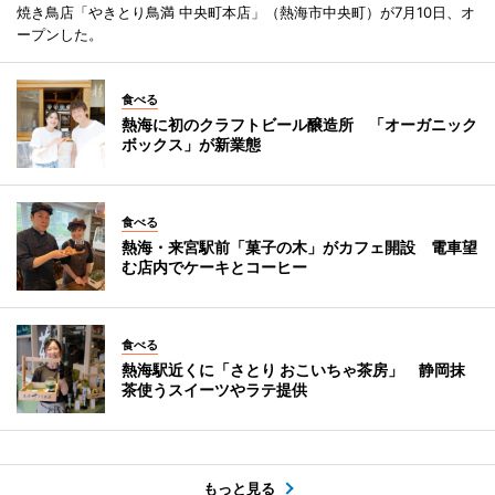
焼き鳥店「やきとり鳥満 中央町本店」（熱海市中央町）が7月10日、オ
ープンした。
食べる
熱海に初のクラフトビール醸造所 「オーガニック
ボックス」が新業態
食べる
熱海・来宮駅前「菓子の木」がカフェ開設 電車望
む店内でケーキとコーヒー
食べる
熱海駅近くに「さとり おこいちゃ茶房」 静岡抹
茶使うスイーツやラテ提供
もっと見る