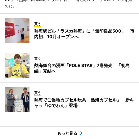
めた。
買う
熱海駅ビル「ラスカ熱海」に「無印良品500」 市
内初、10月オープンへ
買う
熱海舞台の漫画「POLE STAR」7巻発売 「初島
編」完結へ
買う
熱海でご当地カプセル玩具「熱海カプセル」 新キ
ャラ「ゆでわん」登場
もっと見る