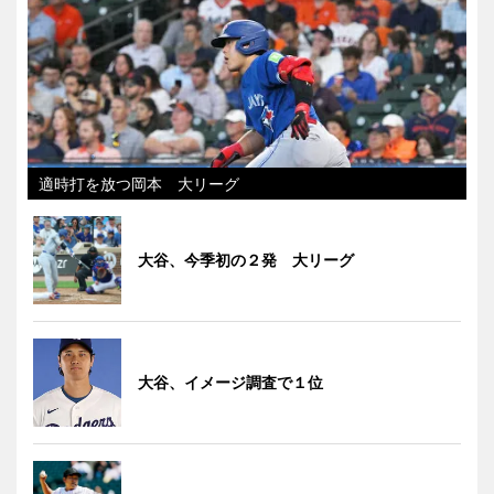
適時打を放つ岡本 大リーグ
大谷、今季初の２発 大リーグ
大谷、イメージ調査で１位