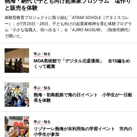
熱海・網代で子ども向け起業家プログラム 塩作り
と販売を体験
体験型教育プロジェクトに取り組む「ATAMI SCHOLE（アタミスコレ
ー）」が7月25日・26日、子ども向けの起業家精神を育む体験プログラ
ム「小さな塩職人、街へ出る！」を「AJIRO MUSUBI」（熱海市網代）
で開いた。
学ぶ・知る
MOA美術館で「デジタル北斎漫画」 全15編をめ
くって鑑賞
学ぶ・知る
熱海・初島航路で海の日イベント 小学生が一日船
長を体験
学ぶ・知る
リゾナーレ熱海が未利用魚の学習イベント 市内の
小学生が参加