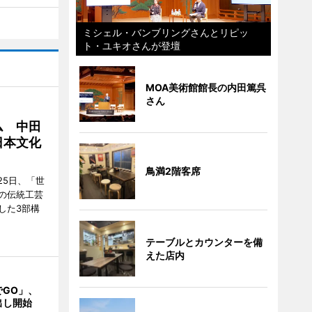
ミシェル・バンブリングさんとリピッ
ト・ユキオさんが登壇
MOA美術館館長の内田篤呉
さん
ム 中田
日本文化
鳥満2階客席
25日、「世
の伝統工芸
した3部構
テーブルとカウンターを備
えた店内
でGO」、
出し開始