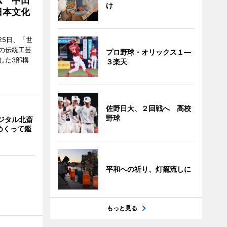
ム 中田
け
日本文化
25日、「世
の伝統工芸
プロ野球・オリックス１―
した3部構
３楽天
佐野日大、２回戦へ 高校
野球
ジタル北斎
めくって鑑
平和への祈り、灯籠流しに
もっと見る