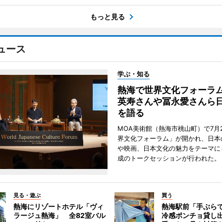
もっと見る
ュース
学ぶ・知る
熱海で世界文化フォーラ
英寿さんや冨永愛さんら
を語る
MOA美術館（熱海市桃山町）で7月
界文化フォーラム」が開かれ、日本
や映画、日本文化の魅力をテーマに
成のトークセッションが行われた。
見る・遊ぶ
買う
熱海にリゾートホテル「ヴィ
熱海駅前「手ぶら
ラージュ熱海」 全82室バル
冷感ポンチョ貸し