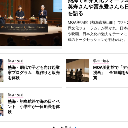
熱海で世界文化フォーラ
英寿さんや冨永愛さんら
を語る
MOA美術館（熱海市桃山町）で7月
界文化フォーラム」が開かれ、日本
や映画、日本文化の魅力をテーマに
成のトークセッションが行われた。
学ぶ・知る
学ぶ・知る
熱海・網代で子ども向け起業
MOA美術館で「デ
家プログラム 塩作りと販売
漫画」 全15編を
を体験
賞
学ぶ・知る
熱海・初島航路で海の日イベ
ント 小学生が一日船長を体
験