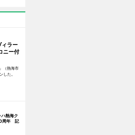
ヴィラー
コニー付
」（熱海市
ンした。
ッハ熱海ク
0周年 記