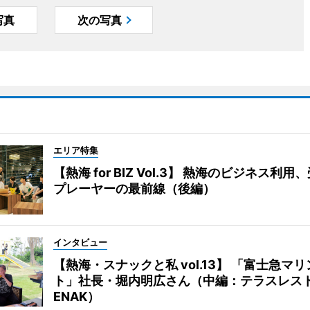
写真
次の写真
エリア特集
【熱海 for BIZ Vol.3】 熱海のビジネス利
プレーヤーの最前線（後編）
インタビュー
【熱海・スナックと私 vol.13】 「富士急マ
ト」社長・堀内明広さん（中編：テラスレス
ENAK）