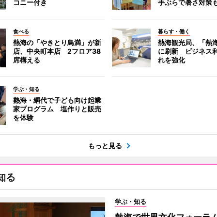
コニー付き
手ぶらで暑さ対策
食べる
暮らす・働く
熱海の「やきとり鳥満」が新
熱海観光局、「熱海 f
店、中央町本店 2フロア38
に刷新 ビジネス
席構える
れを強化
学ぶ・知る
熱海・網代で子ども向け起業
家プログラム 塩作りと販売
を体験
もっと見る
知る
学ぶ・知る