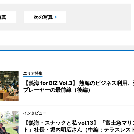
写真
次の写真
エリア特集
【熱海 for BIZ Vol.3】 熱海のビジネス利
プレーヤーの最前線（後編）
インタビュー
【熱海・スナックと私 vol.13】 「富士急マ
ト」社長・堀内明広さん（中編：テラスレス