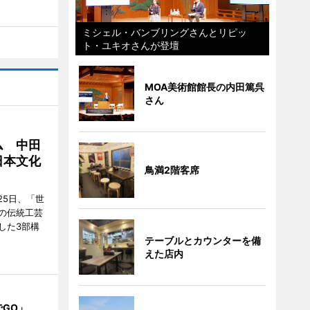
ミシェル・バンブリングさんとリピッ
ト・ユキオさんが登壇
MOA美術館館長の内田篤呉
さん
ム 中田
日本文化
鳥満2階客席
25日、「世
の伝統工芸
した3部構
テーブルとカウンターを備
えた店内
でGO」、