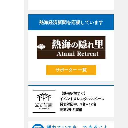
熱海経済新聞を応援しています
サポーター 一覧
【熱海駅前すぐ】
イベント＆レンタルスペース
貸切対応中、1名～12名
高速Wi-Fi完備