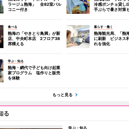
ラージュ熱海」 全82室バル
冷感ポンチョ貸し
コニー付き
手ぶらで暑さ対策
食べる
暮らす・働く
熱海の「やきとり鳥満」が新
熱海観光局、「熱海 f
店、中央町本店 2フロア38
に刷新 ビジネス
席構える
れを強化
学ぶ・知る
熱海・網代で子ども向け起業
家プログラム 塩作りと販売
を体験
もっと見る
知る
学ぶ・知る