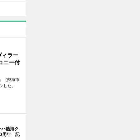
ヴィラー
コニー付
」（熱海市
ンした。
ッハ熱海ク
0周年 記