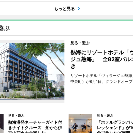
もっと見る
遊ぶ
見る・遊ぶ
熱海にリゾートホテル「
ジュ熱海」 全82室バル
き
リゾートホテル「ヴィラージュ熱海
中央町）が8月1日、グランドオープ
見る・遊ぶ
見る・遊ぶ
熱海港発ネーチャーガイド付
「ホテルグランバ
きナイトクルーズ 船から伊
レッシェンド」が1
豆山花火大会楽しむ
念プランなど展開