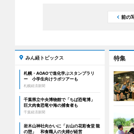
前の
みん経トピックス
特集
札幌・AOAOで進化学ぶスタンプラリ
ー 小学生向けラボツアーも
札幌経済新聞
千葉県立中央博物館で「ちば恐竜博」
巨大肉食恐竜や海の捕食者も
千葉経済新聞
岩木山神社向かいに「お山の花彩食堂 龍
の憩」 和食職人の夫婦が経営