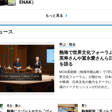
ENAK）
もっと見る
ュース
学ぶ・知る
熱海で世界文化フォーラ
英寿さんや冨永愛さんら
を語る
MOA美術館（熱海市桃山町）で7月
界文化フォーラム」が開かれ、日本
や映画、日本文化の魅力をテーマに
成のトークセッションが行われた。
見る・遊ぶ
買う
熱海にリゾートホテル「ヴィ
熱海駅前「手ぶら