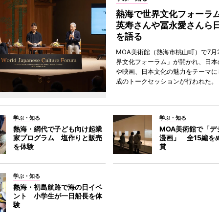
熱海で世界文化フォーラ
英寿さんや冨永愛さんら
を語る
MOA美術館（熱海市桃山町）で7月
界文化フォーラム」が開かれ、日本
や映画、日本文化の魅力をテーマに
成のトークセッションが行われた。
学ぶ・知る
学ぶ・知る
熱海・網代で子ども向け起業
MOA美術館で「デ
家プログラム 塩作りと販売
漫画」 全15編を
を体験
賞
学ぶ・知る
熱海・初島航路で海の日イベ
ント 小学生が一日船長を体
験