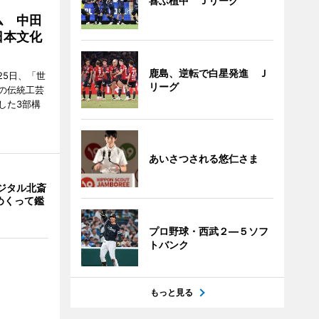
喜ぶ植中 Ｊリーグ
ム 中田
日本文化
鹿島、逆転で白星発進 Ｊ
25日、「世
リーグ
の伝統工芸
した3部構
あいさつされる悠仁さま
ジタル北斎
めくって鑑
プロ野球・西武２―５ソフ
トバンク
もっと見る