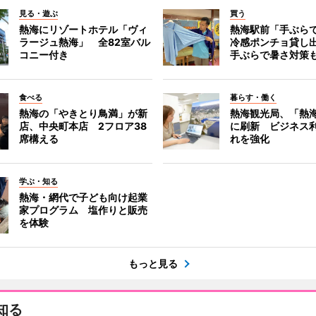
見る・遊ぶ
買う
熱海にリゾートホテル「ヴィ
熱海駅前「手ぶら
ラージュ熱海」 全82室バル
冷感ポンチョ貸し
コニー付き
手ぶらで暑さ対策
食べる
暮らす・働く
熱海の「やきとり鳥満」が新
熱海観光局、「熱海 f
店、中央町本店 2フロア38
に刷新 ビジネス
席構える
れを強化
学ぶ・知る
熱海・網代で子ども向け起業
家プログラム 塩作りと販売
を体験
もっと見る
知る