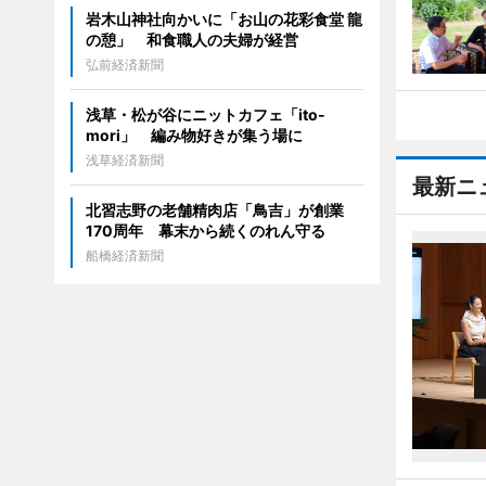
岩木山神社向かいに「お山の花彩食堂 龍
の憩」 和食職人の夫婦が経営
弘前経済新聞
浅草・松が谷にニットカフェ「ito-
mori」 編み物好きが集う場に
浅草経済新聞
最新ニ
北習志野の老舗精肉店「鳥吉」が創業
170周年 幕末から続くのれん守る
船橋経済新聞