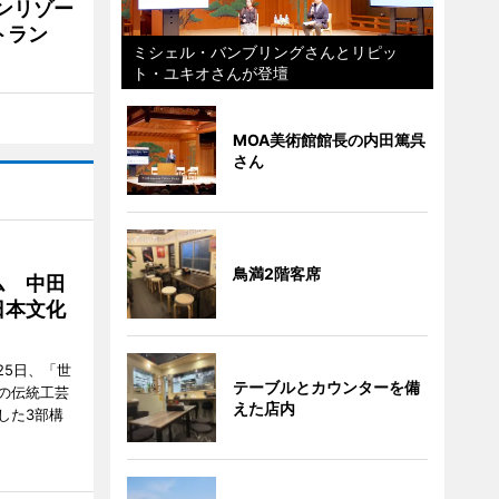
リンリゾー
トラン
ミシェル・バンブリングさんとリピッ
ト・ユキオさんが登壇
MOA美術館館長の内田篤呉
さん
鳥満2階客席
ム 中田
日本文化
25日、「世
テーブルとカウンターを備
の伝統工芸
えた店内
した3部構