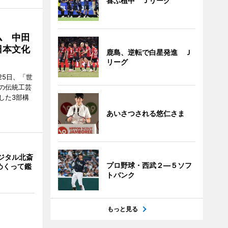
喜ぶ植中 Ｊリーグ
ム 中田
日本文化
鹿島、逆転で白星発進 Ｊ
リーグ
25日、「世
の伝統工芸
した3部構
あいさつされる悠仁さま
ジタル北斎
プロ野球・西武２―５ソフ
めくって鑑
トバンク
もっと見る