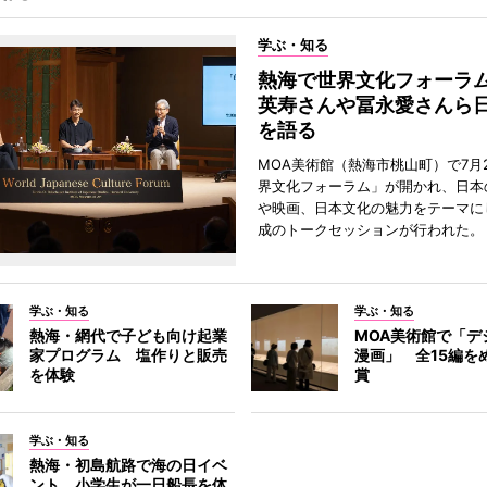
学ぶ・知る
熱海で世界文化フォーラ
英寿さんや冨永愛さんら
を語る
MOA美術館（熱海市桃山町）で7月
界文化フォーラム」が開かれ、日本
や映画、日本文化の魅力をテーマに
成のトークセッションが行われた。
学ぶ・知る
学ぶ・知る
熱海・網代で子ども向け起業
MOA美術館で「デ
家プログラム 塩作りと販売
漫画」 全15編を
を体験
賞
学ぶ・知る
熱海・初島航路で海の日イベ
ント 小学生が一日船長を体