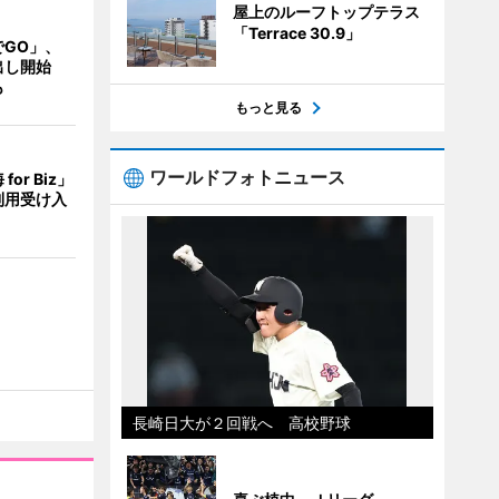
屋上のルーフトップテラス
「Terrace 30.9」
でGO」、
出し開始
も
もっと見る
ワールドフォトニュース
or Biz」
利用受け入
長崎日大が２回戦へ 高校野球