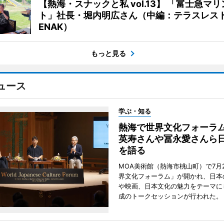
【熱海・スナックと私 vol.13】 「富士急マ
ト」社長・堀内明広さん（中編：テラスレス
ENAK）
もっと見る
ュース
学ぶ・知る
熱海で世界文化フォーラ
英寿さんや冨永愛さんら
を語る
MOA美術館（熱海市桃山町）で7月
界文化フォーラム」が開かれ、日本
や映画、日本文化の魅力をテーマに
成のトークセッションが行われた。