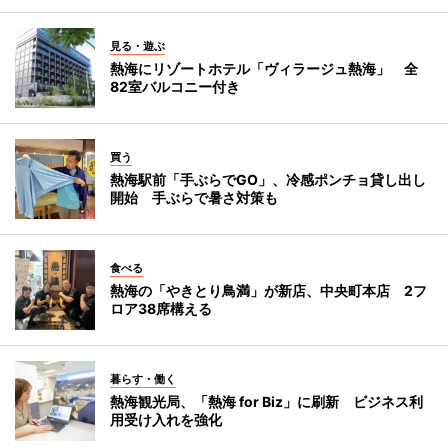
見る・遊ぶ
熱海にリゾートホテル「ヴィラージュ熱海」 全
82室バルコニー付き
買う
熱海駅前「手ぶらでGO」、冷感ポンチョ貸し出し
開始 手ぶらで暑さ対策も
食べる
熱海の「やきとり鳥満」が新店、中央町本店 2フ
ロア38席構える
暮らす・働く
熱海観光局、「熱海 for Biz」に刷新 ビジネス利
用受け入れを強化