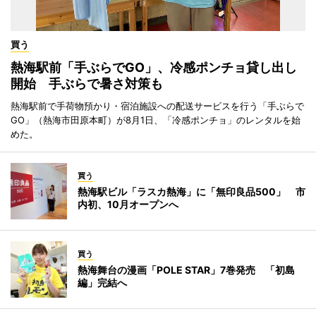
買う
熱海駅前「手ぶらでGO」、冷感ポンチョ貸し出し
開始 手ぶらで暑さ対策も
熱海駅前で手荷物預かり・宿泊施設への配送サービスを行う「手ぶらで
GO」（熱海市田原本町）が8月1日、「冷感ポンチョ」のレンタルを始
めた。
買う
熱海駅ビル「ラスカ熱海」に「無印良品500」 市
内初、10月オープンへ
買う
熱海舞台の漫画「POLE STAR」7巻発売 「初島
編」完結へ