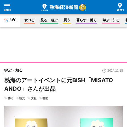
33°C
食べる
見る・遊ぶ
買う
暮らす・働く
学ぶ・知る
学ぶ・知る
2024.11.18
熱海のアートイベントに元BiSH「MISATO
ANDO」さんが出品
芸術
観光
文化
芸能