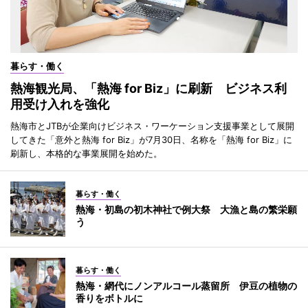
暮らす・働く
熱海観光局、「熱海 for Biz」に刷新 ビジネス利
用受け入れを強化
熱海市とJTBが企業向けビジネス・ワーケーション支援事業として展開
してきた「意外と熱海 for Biz」が7月30日、名称を「熱海 for Biz」に
刷新し、本格的な事業展開を始めた。
暮らす・働く
熱海・初島の初木神社で例大祭 大漁と島の繁栄願
う
暮らす・働く
熱海・網代にノンアルコール蒸留所 伊豆の植物の
香りをボトルに