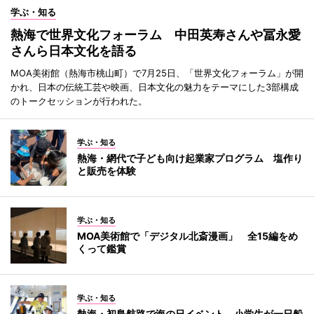
学ぶ・知る
熱海で世界文化フォーラム 中田英寿さんや冨永愛
さんら日本文化を語る
MOA美術館（熱海市桃山町）で7月25日、「世界文化フォーラム」が開
かれ、日本の伝統工芸や映画、日本文化の魅力をテーマにした3部構成
のトークセッションが行われた。
学ぶ・知る
熱海・網代で子ども向け起業家プログラム 塩作り
と販売を体験
学ぶ・知る
MOA美術館で「デジタル北斎漫画」 全15編をめ
くって鑑賞
学ぶ・知る
熱海・初島航路で海の日イベント 小学生が一日船