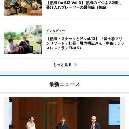
【熱海 for BIZ Vol.3】 熱海のビジネス利用、
受け入れプレーヤーの最前線（後編）
インタビュー
【熱海・スナックと私 vol.13】 「富士急マリ
ンリゾート」社長・堀内明広さん（中編：テラ
スレストランENAK）
もっと見る
最新ニュース