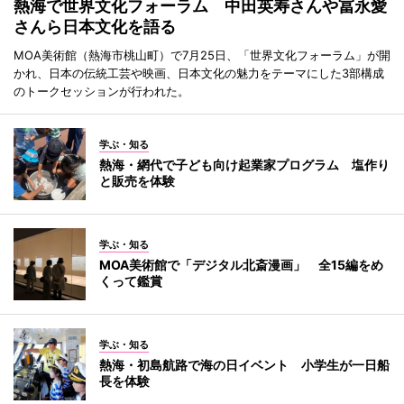
熱海で世界文化フォーラム 中田英寿さんや冨永愛
さんら日本文化を語る
MOA美術館（熱海市桃山町）で7月25日、「世界文化フォーラム」が開
かれ、日本の伝統工芸や映画、日本文化の魅力をテーマにした3部構成
のトークセッションが行われた。
学ぶ・知る
熱海・網代で子ども向け起業家プログラム 塩作り
と販売を体験
学ぶ・知る
MOA美術館で「デジタル北斎漫画」 全15編をめ
くって鑑賞
学ぶ・知る
熱海・初島航路で海の日イベント 小学生が一日船
長を体験