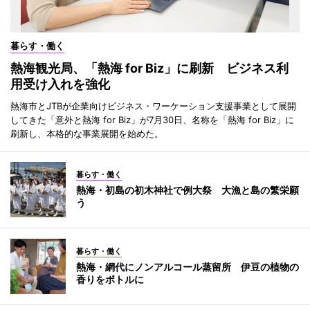
暮らす・働く
熱海観光局、「熱海 for Biz」に刷新 ビジネス利
用受け入れを強化
熱海市とJTBが企業向けビジネス・ワーケーション支援事業として展開
してきた「意外と熱海 for Biz」が7月30日、名称を「熱海 for Biz」に
刷新し、本格的な事業展開を始めた。
暮らす・働く
熱海・初島の初木神社で例大祭 大漁と島の繁栄願
う
暮らす・働く
熱海・網代にノンアルコール蒸留所 伊豆の植物の
香りをボトルに