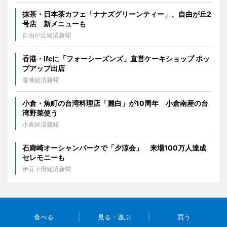
抹茶・日本茶カフェ「ナナズグリーンティー」、自由が丘2
号店 新メニューも
自由が丘経済新聞
香港・ifcに「フォーシーズンズ」直営ケーキショップ ポッ
プアップ出店
香港経済新聞
小倉・魚町の台湾料理店「麗白」が10周年 小倉南産の台
湾野菜使う
小倉経済新聞
石廊崎オーシャンパークで「夕涼会」 来場100万人達成
セレモニーも
伊豆下田経済新聞
食べる
見る・遊ぶ
買う