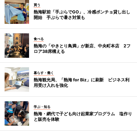
買う
熱海駅前「手ぶらでGO」、冷感ポンチョ貸し出し
開始 手ぶらで暑さ対策も
食べる
熱海の「やきとり鳥満」が新店、中央町本店 2フ
ロア38席構える
暮らす・働く
熱海観光局、「熱海 for Biz」に刷新 ビジネス利
用受け入れを強化
学ぶ・知る
熱海・網代で子ども向け起業家プログラム 塩作り
と販売を体験