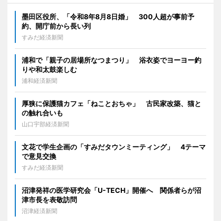
墨田区役所、「令和8年8月8日婚」 300人超が事前予
約、開庁前から長い列
すみだ経済新聞
浦和で「親子の居場所なつまつり」 浴衣姿でヨーヨー釣
りや和太鼓楽しむ
浦和経済新聞
厚狭に保護猫カフェ「ねことおちゃ」 古民家改築、猫と
の触れ合いも
山口宇部経済新聞
文花で学生企画の「すみだタウンミーティング」 4テーマ
で意見交換
すみだ経済新聞
沼津発祥の医学研究会「U-TECH」開催へ 関係者らが沼
津市長を表敬訪問
沼津経済新聞