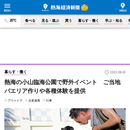
35°C
食べる
見る・遊ぶ
買う
暮らす・働く
学ぶ・知る
暮らす・働く
2023.08.03
熱海の小山臨海公園で野外イベント ご当地
パエリア作りや各種体験を提供
アウトドア
企業連携
行事