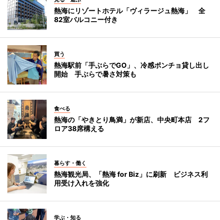
熱海にリゾートホテル「ヴィラージュ熱海」 全
82室バルコニー付き
買う
熱海駅前「手ぶらでGO」、冷感ポンチョ貸し出し
開始 手ぶらで暑さ対策も
食べる
熱海の「やきとり鳥満」が新店、中央町本店 2フ
ロア38席構える
暮らす・働く
熱海観光局、「熱海 for Biz」に刷新 ビジネス利
用受け入れを強化
学ぶ・知る