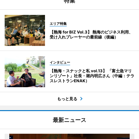
特集
エリア特集
【熱海 for BIZ Vol.3】 熱海のビジネス利用、
受け入れプレーヤーの最前線（後編）
インタビュー
【熱海・スナックと私 vol.13】 「富士急マリ
ンリゾート」社長・堀内明広さん（中編：テラ
スレストランENAK）
もっと見る
最新ニュース