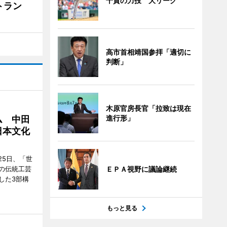
千賀の力投 大リーグ
トラン
高市首相靖国参拝「適切に
判断」
木原官房長官「拉致は現在
進行形」
ム 中田
日本文化
25日、「世
の伝統工芸
ＥＰＡ視野に議論継続
した3部構
もっと見る