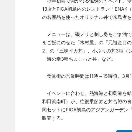
毎年初島で開かれる恒例のイベント。今
13店とPICA初島内のレストラン「ENA
の名産品を使ったオリジナル丼で来島者を
メニューは、磯ノリと刺し身をごま油で
をご飯にのせた「木村屋」の「元祖金目の
2」の「三味イカ丼」、小ぶりの丼3種（
「海の幸3種ちょこっと丼」など。
食堂街の営業時間は11時～15時頃。3月1
イベントに合わせ、熱海港と初島港を結
和田浜南町）が、往復乗船券と丼合戦の食事
同セットにPICA初島のアジアンガーデン「R-
販売する。