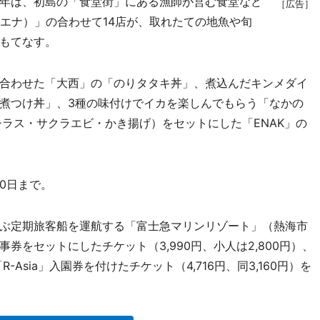
年は、初島の「食堂街」にある漁師が営む食堂など
［広告］
K（エナ）」の合わせて14店が、取れたての地魚や旬
もてなす。
合わせた「大西」の「のりタタキ丼」、煮込んだキンメダイ
煮つけ丼」、3種の味付けでイカを楽しんでもらう「なかの
シラス・サクラエビ・かき揚げ）をセットにした「ENAK」の
0日まで。
ぶ定期旅客船を運航する「富士急マリンリゾート」（熱海市
券をセットにしたチケット（3,990円、小人は2,800円）、
Asia」入園券を付けたチケット（4,716円、同3,160円）を