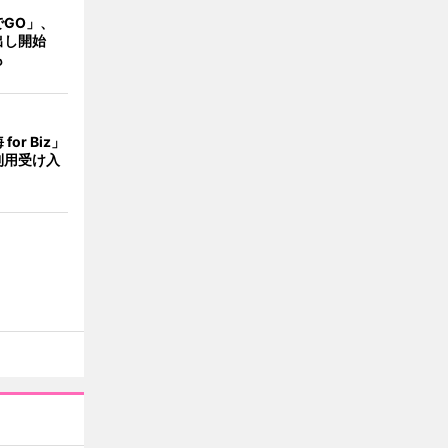
でGO」、
出し開始
も
or Biz」
利用受け入