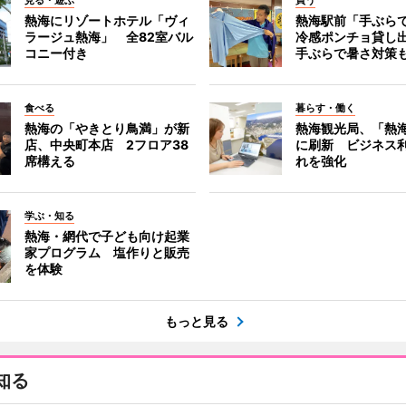
熱海にリゾートホテル「ヴィ
熱海駅前「手ぶら
ラージュ熱海」 全82室バル
冷感ポンチョ貸し
コニー付き
手ぶらで暑さ対策
食べる
暮らす・働く
熱海の「やきとり鳥満」が新
熱海観光局、「熱海 f
店、中央町本店 2フロア38
に刷新 ビジネス
席構える
れを強化
学ぶ・知る
熱海・網代で子ども向け起業
家プログラム 塩作りと販売
を体験
もっと見る
知る