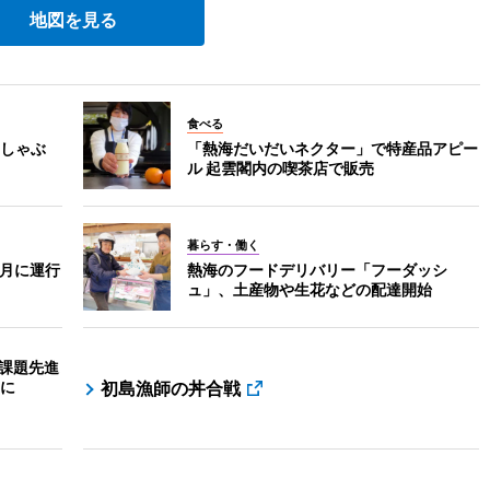
地図を見る
食べる
しゃぶ
「熱海だいだいネクター」で特産品アピー
ル 起雲閣内の喫茶店で販売
暮らす・働く
3月に運行
熱海のフードデリバリー「フーダッシ
ュ」、土産物や生花などの配達開始
 課題先進
に
初島漁師の丼合戦