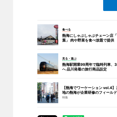
食べる
熱海にしゃぶしゃぶチェーン店「
葉」 肉や野菜を食べ放題で提供
見る・遊ぶ
熱海駅開業99周年で臨時列車、
へ 品川発着の旅行商品設定
【熱海でワーケーション vol.4】
地の熱海が企業研修のフィールド
特集