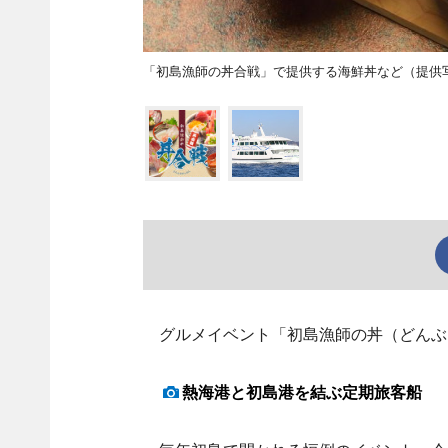
「初島漁師の丼合戦」で提供する海鮮丼など（提供
グルメイベント「初島漁師の丼（どんぶり
熱海港と初島港を結ぶ定期旅客船