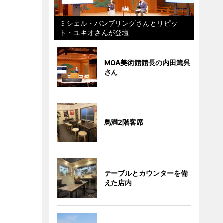
ミシェル・バンブリングさんとリピッ
ト・ユキオさんが登壇
MOA美術館館長の内田篤呉
さん
鳥満2階客席
テーブルとカウンターを備
えた店内