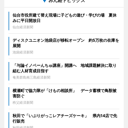
みん経トピックス
仙台市役所建て替え現場に子どもの遊び・学びの場 夏休
みに平日開放日
仙台経済新聞
ディスクユニオン池袋店が移転オープン 約5万枚の在庫を
展開
池袋経済新聞
「与論イノベーんちゅ講座」開講へ 地域課題解決に取り
組む人材育成目指す
奄美群島南三島経済新聞
横瀬町で協力隊が「けもの相談所」 データ蓄積で鳥獣被
害防ぐ
秩父経済新聞
秋田で「いぶりがっこレアチーズケーキ」 県内14店で先
行販売
秋田経済新聞