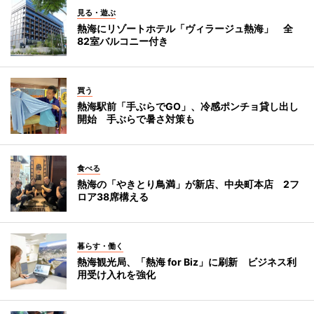
見る・遊ぶ
熱海にリゾートホテル「ヴィラージュ熱海」 全
82室バルコニー付き
買う
熱海駅前「手ぶらでGO」、冷感ポンチョ貸し出し
開始 手ぶらで暑さ対策も
食べる
熱海の「やきとり鳥満」が新店、中央町本店 2フ
ロア38席構える
暮らす・働く
熱海観光局、「熱海 for Biz」に刷新 ビジネス利
用受け入れを強化