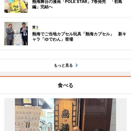
熱海舞台の漫画「POLE STAR」7巻発売 「初島
編」完結へ
買う
熱海でご当地カプセル玩具「熱海カプセル」 新キ
ャラ「ゆでわん」登場
もっと見る
食べる