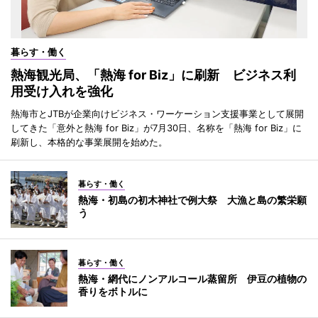
暮らす・働く
熱海観光局、「熱海 for Biz」に刷新 ビジネス利
用受け入れを強化
熱海市とJTBが企業向けビジネス・ワーケーション支援事業として展開
してきた「意外と熱海 for Biz」が7月30日、名称を「熱海 for Biz」に
刷新し、本格的な事業展開を始めた。
暮らす・働く
熱海・初島の初木神社で例大祭 大漁と島の繁栄願
う
暮らす・働く
熱海・網代にノンアルコール蒸留所 伊豆の植物の
香りをボトルに