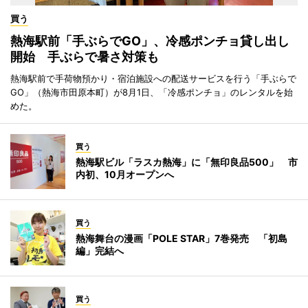
買う
熱海駅前「手ぶらでGO」、冷感ポンチョ貸し出し
開始 手ぶらで暑さ対策も
熱海駅前で手荷物預かり・宿泊施設への配送サービスを行う「手ぶらで
GO」（熱海市田原本町）が8月1日、「冷感ポンチョ」のレンタルを始
めた。
買う
熱海駅ビル「ラスカ熱海」に「無印良品500」 市
内初、10月オープンへ
買う
熱海舞台の漫画「POLE STAR」7巻発売 「初島
編」完結へ
買う