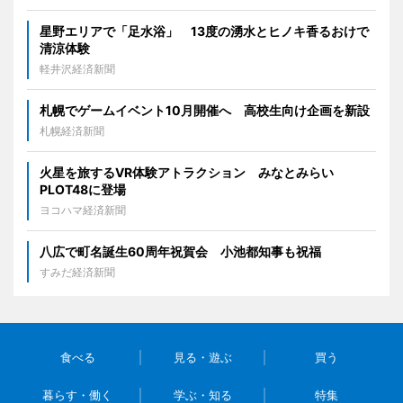
星野エリアで「足水浴」 13度の湧水とヒノキ香るおけで
清涼体験
軽井沢経済新聞
札幌でゲームイベント10月開催へ 高校生向け企画を新設
札幌経済新聞
火星を旅するVR体験アトラクション みなとみらい
PLOT48に登場
ヨコハマ経済新聞
八広で町名誕生60周年祝賀会 小池都知事も祝福
すみだ経済新聞
食べる
見る・遊ぶ
買う
暮らす・働く
学ぶ・知る
特集