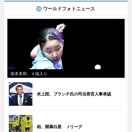
ワールドフォトニュース
張本美和、４強入り
米上院、ブランチ氏の司法長官人事承認
柏、開幕白星 Ｊリーグ