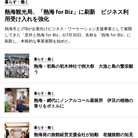
暮らす・働く
熱海観光局、「熱海 for Biz」に刷新 ビジネス利
用受け入れを強化
熱海市とJTBが企業向けビジネス・ワーケーション支援事業として展開
してきた「意外と熱海 for Biz」が7月30日、名称を「熱海 for Biz」に
刷新し、本格的な事業展開を始めた。
暮らす・働く
熱海・初島の初木神社で例大祭 大漁と島の繁栄願
う
暮らす・働く
熱海・網代にノンアルコール蒸留所 伊豆の植物の
香りをボトルに
暮らす・働く
熱海発の旅館経営支援会社が始動 老舗旅館の知見