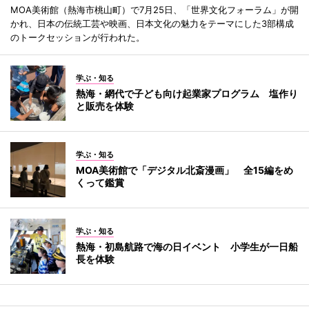
MOA美術館（熱海市桃山町）で7月25日、「世界文化フォーラム」が開
かれ、日本の伝統工芸や映画、日本文化の魅力をテーマにした3部構成
のトークセッションが行われた。
学ぶ・知る
熱海・網代で子ども向け起業家プログラム 塩作り
と販売を体験
学ぶ・知る
MOA美術館で「デジタル北斎漫画」 全15編をめ
くって鑑賞
学ぶ・知る
熱海・初島航路で海の日イベント 小学生が一日船
長を体験