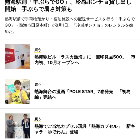
熱海駅前「手ぶらでGO」、冷感ポンチョ貸し出し
開始 手ぶらで暑さ対策も
熱海駅前で手荷物預かり・宿泊施設への配送サービスを行う「手ぶらで
GO」（熱海市田原本町）が8月1日、「冷感ポンチョ」のレンタルを始
めた。
買う
熱海駅ビル「ラスカ熱海」に「無印良品500」 市
内初、10月オープンへ
買う
熱海舞台の漫画「POLE STAR」7巻発売 「初島
編」完結へ
買う
熱海でご当地カプセル玩具「熱海カプセル」 新キ
ャラ「ゆでわん」登場