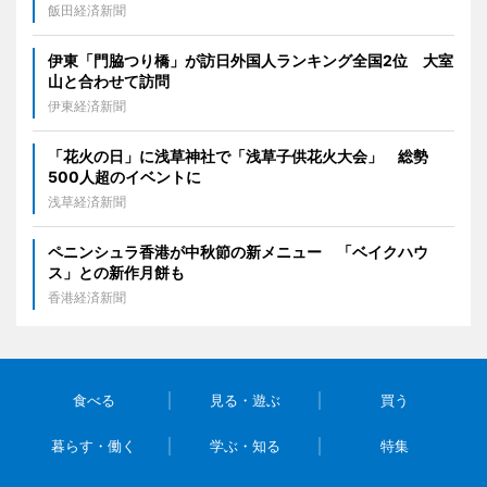
飯田経済新聞
伊東「門脇つり橋」が訪日外国人ランキング全国2位 大室
山と合わせて訪問
伊東経済新聞
「花火の日」に浅草神社で「浅草子供花火大会」 総勢
500人超のイベントに
浅草経済新聞
ペニンシュラ香港が中秋節の新メニュー 「ベイクハウ
ス」との新作月餅も
香港経済新聞
食べる
見る・遊ぶ
買う
暮らす・働く
学ぶ・知る
特集