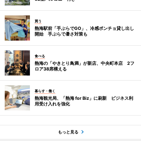
買う
熱海駅前「手ぶらでGO」、冷感ポンチョ貸し出し
開始 手ぶらで暑さ対策も
食べる
熱海の「やきとり鳥満」が新店、中央町本店 2フ
ロア38席構える
暮らす・働く
熱海観光局、「熱海 for Biz」に刷新 ビジネス利
用受け入れを強化
もっと見る