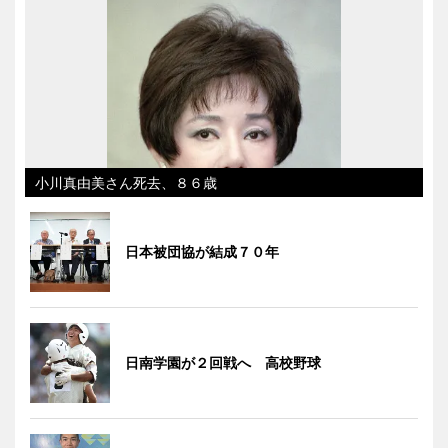
小川真由美さん死去、８６歳
日本被団協が結成７０年
日南学園が２回戦へ 高校野球