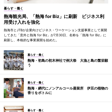
暮らす・働く
熱海観光局、「熱海 for Biz」に刷新 ビジネス利
用受け入れを強化
熱海市とJTBが企業向けビジネス・ワーケーション支援事業として展開
してきた「意外と熱海 for Biz」が7月30日、名称を「熱海 for Biz」に
刷新し、本格的な事業展開を始めた。
暮らす・働く
熱海・初島の初木神社で例大祭 大漁と島の繁栄願
う
暮らす・働く
熱海・網代にノンアルコール蒸留所 伊豆の植物の
香りをボトルに
暮らす・働く