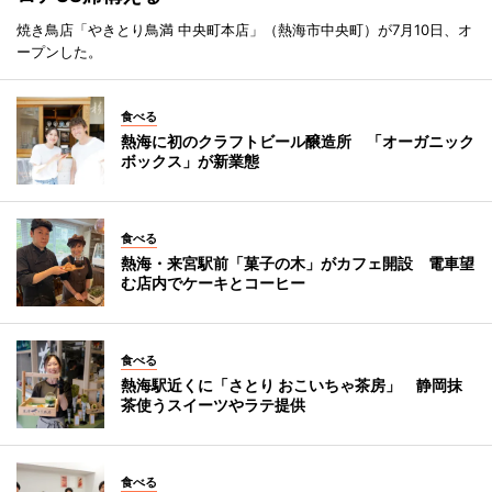
焼き鳥店「やきとり鳥満 中央町本店」（熱海市中央町）が7月10日、オ
ープンした。
食べる
熱海に初のクラフトビール醸造所 「オーガニック
ボックス」が新業態
食べる
熱海・来宮駅前「菓子の木」がカフェ開設 電車望
む店内でケーキとコーヒー
食べる
熱海駅近くに「さとり おこいちゃ茶房」 静岡抹
茶使うスイーツやラテ提供
食べる