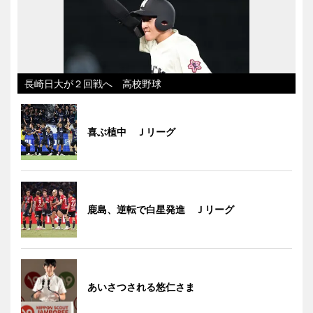
長崎日大が２回戦へ 高校野球
喜ぶ植中 Ｊリーグ
鹿島、逆転で白星発進 Ｊリーグ
あいさつされる悠仁さま