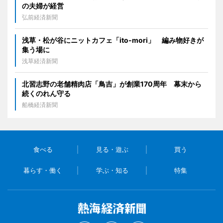
の夫婦が経営
弘前経済新聞
浅草・松が谷にニットカフェ「ito-mori」 編み物好きが
集う場に
浅草経済新聞
北習志野の老舗精肉店「鳥吉」が創業170周年 幕末から
続くのれん守る
船橋経済新聞
食べる
見る・遊ぶ
買う
暮らす・働く
学ぶ・知る
特集