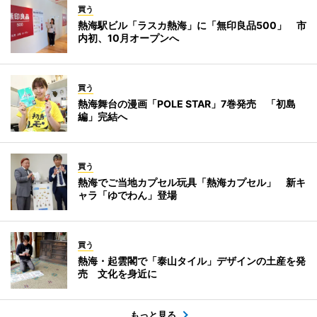
買う
熱海駅ビル「ラスカ熱海」に「無印良品500」 市
内初、10月オープンへ
買う
熱海舞台の漫画「POLE STAR」7巻発売 「初島
編」完結へ
買う
熱海でご当地カプセル玩具「熱海カプセル」 新キ
ャラ「ゆでわん」登場
買う
熱海・起雲閣で「泰山タイル」デザインの土産を発
売 文化を身近に
もっと見る