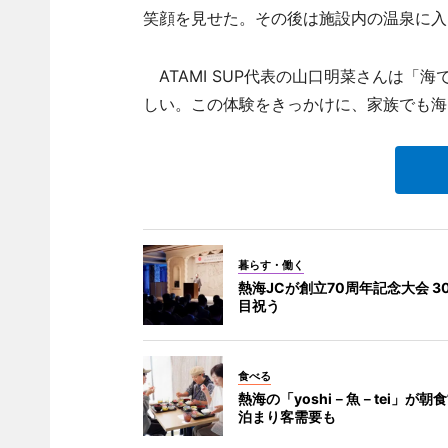
笑顔を見せた。その後は施設内の温泉に入
ATAMI SUP代表の山口明菜さんは「
しい。この体験をきっかけに、家族でも海
暮らす・働く
熱海JCが創立70周年記念大会 3
目祝う
食べる
熱海の「yoshi－魚－tei」が朝食
泊まり客需要も