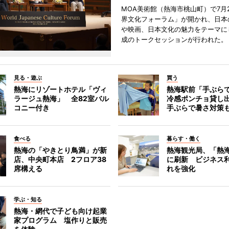
MOA美術館（熱海市桃山町）で7月
界文化フォーラム」が開かれ、日本
や映画、日本文化の魅力をテーマに
成のトークセッションが行われた。
見る・遊ぶ
買う
熱海にリゾートホテル「ヴィ
熱海駅前「手ぶら
ラージュ熱海」 全82室バル
冷感ポンチョ貸し
コニー付き
手ぶらで暑さ対策
食べる
暮らす・働く
熱海の「やきとり鳥満」が新
熱海観光局、「熱海 f
店、中央町本店 2フロア38
に刷新 ビジネス
席構える
れを強化
学ぶ・知る
熱海・網代で子ども向け起業
家プログラム 塩作りと販売