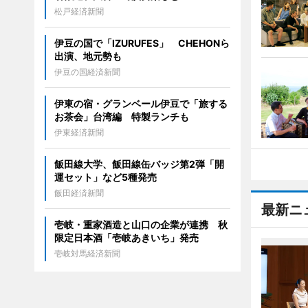
松戸経済新聞
伊豆の国で「IZURUFES」 CHEHONら
出演、地元勢も
伊豆の国経済新聞
伊東の宿・グランベール伊豆で「旅する
お茶会」台湾編 特製ランチも
伊東経済新聞
飯田線大学、飯田線缶バッジ第2弾「開
運セット」など5種発売
飯田経済新聞
最新ニ
壱岐・重家酒造と山口の企業が連携 秋
限定日本酒「壱岐あきいち」発売
壱岐対馬経済新聞