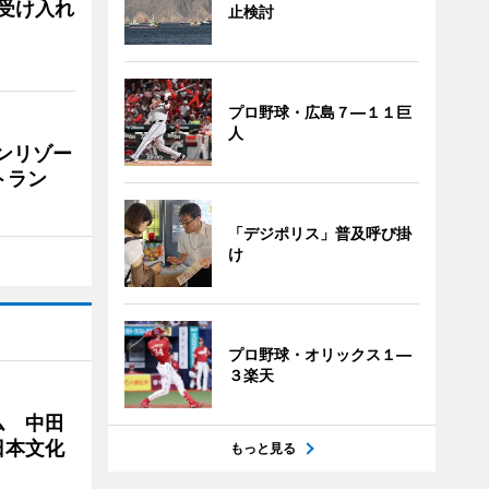
用、受け入れ
止検討
プロ野球・広島７―１１巨
人
リンリゾー
トラン
「デジポリス」普及呼び掛
け
プロ野球・オリックス１―
３楽天
ム 中田
日本文化
もっと見る