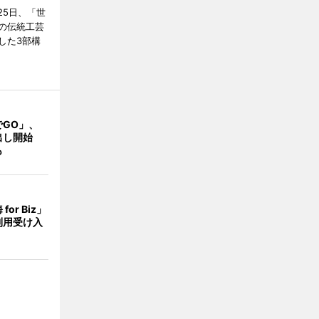
25日、「世
の伝統工芸
した3部構
でGO」、
出し開始
も
or Biz」
利用受け入