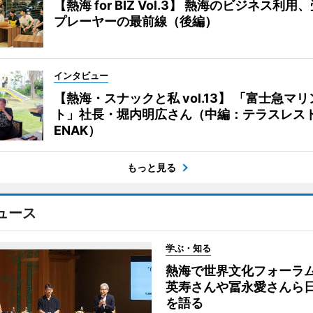
【熱海 for BIZ Vol.3】 熱海のビジネス利
プレーヤーの最前線（後編）
インタビュー
【熱海・スナックと私 vol.13】 「富士急マ
ト」社長・堀内明広さん（中編：テラスレス
ENAK）
もっと見る
ュース
学ぶ・知る
熱海で世界文化フォーラ
英寿さんや冨永愛さんら
を語る