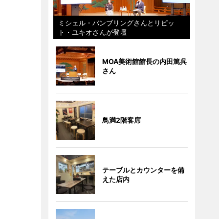
ミシェル・バンブリングさんとリピッ
ト・ユキオさんが登壇
MOA美術館館長の内田篤呉
さん
鳥満2階客席
テーブルとカウンターを備
えた店内