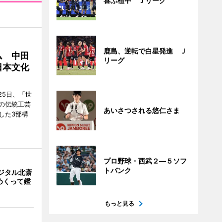
喜ぶ植中 Ｊリーグ
鹿島、逆転で白星発進 Ｊ
ム 中田
リーグ
日本文化
25日、「世
の伝統工芸
あいさつされる悠仁さま
した3部構
プロ野球・西武２―５ソフ
トバンク
ジタル北斎
めくって鑑
もっと見る