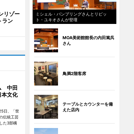
リンリゾー
ミシェル・バンブリングさんとリピッ
ト・ユキオさんが登壇
トラン
MOA美術館館長の内田篤呉
さん
鳥満2階客席
ム 中田
日本文化
テーブルとカウンターを備
えた店内
25日、「世
の伝統工芸
した3部構