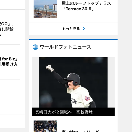
屋上のルーフトップテラス
「Terrace 30.9」
でGO」、
もっと見る
出し開始
も
ワールドフォトニュース
or Biz」
利用受け入
長崎日大が２回戦へ 高校野球