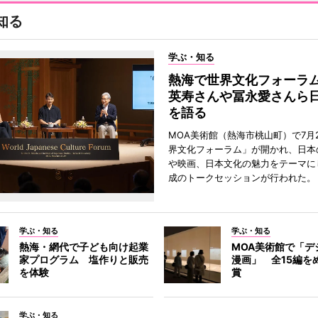
知る
学ぶ・知る
熱海で世界文化フォーラ
英寿さんや冨永愛さんら
を語る
MOA美術館（熱海市桃山町）で7月
界文化フォーラム」が開かれ、日本
や映画、日本文化の魅力をテーマに
成のトークセッションが行われた。
学ぶ・知る
学ぶ・知る
熱海・網代で子ども向け起業
MOA美術館で「デ
家プログラム 塩作りと販売
漫画」 全15編を
を体験
賞
学ぶ・知る