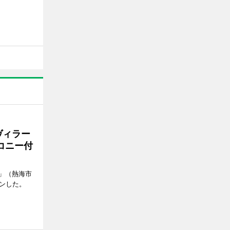
ヴィラー
コニー付
」（熱海市
ンした。