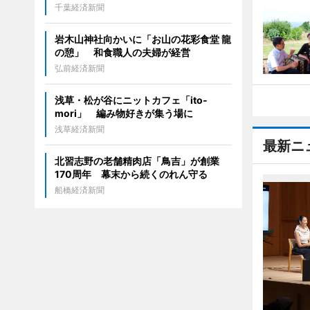
千葉経済新聞
岩木山神社向かいに「お山の花彩食堂 龍
の憩」 和食職人の夫婦が経営
弘前経済新聞
浅草・松が谷にニットカフェ「ito-
mori」 編み物好きが集う場に
浅草経済新聞
最新ニ
北習志野の老舗精肉店「鳥吉」が創業
170周年 幕末から続くのれん守る
船橋経済新聞