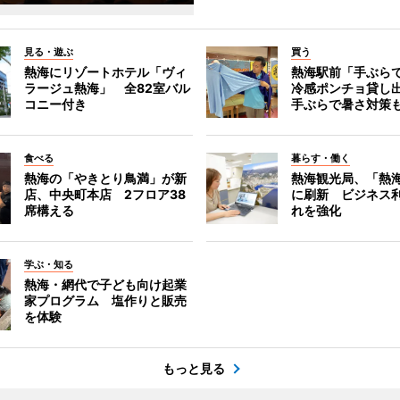
見る・遊ぶ
買う
熱海にリゾートホテル「ヴィ
熱海駅前「手ぶら
ラージュ熱海」 全82室バル
冷感ポンチョ貸し
コニー付き
手ぶらで暑さ対策
食べる
暮らす・働く
熱海の「やきとり鳥満」が新
熱海観光局、「熱海 f
店、中央町本店 2フロア38
に刷新 ビジネス
席構える
れを強化
学ぶ・知る
熱海・網代で子ども向け起業
家プログラム 塩作りと販売
を体験
もっと見る