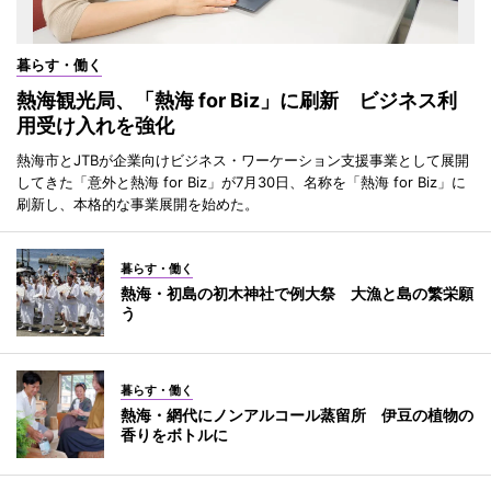
暮らす・働く
熱海観光局、「熱海 for Biz」に刷新 ビジネス利
用受け入れを強化
熱海市とJTBが企業向けビジネス・ワーケーション支援事業として展開
してきた「意外と熱海 for Biz」が7月30日、名称を「熱海 for Biz」に
刷新し、本格的な事業展開を始めた。
暮らす・働く
熱海・初島の初木神社で例大祭 大漁と島の繁栄願
う
暮らす・働く
熱海・網代にノンアルコール蒸留所 伊豆の植物の
香りをボトルに