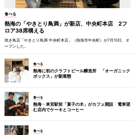
食べる
熱海の「やきとり鳥満」が新店、中央町本店 2フ
ロア38席構える
焼き鳥店「やきとり鳥満 中央町本店」（熱海市中央町）が7月10日、オ
ープンした。
食べる
熱海に初のクラフトビール醸造所 「オーガニック
ボックス」が新業態
食べる
熱海・来宮駅前「菓子の木」がカフェ開設 電車望
む店内でケーキとコーヒー
食べる