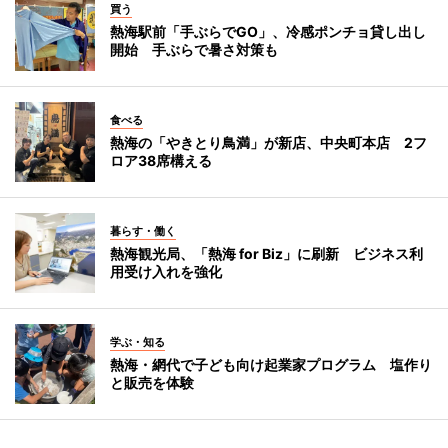
買う
熱海駅前「手ぶらでGO」、冷感ポンチョ貸し出し
開始 手ぶらで暑さ対策も
食べる
熱海の「やきとり鳥満」が新店、中央町本店 2フ
ロア38席構える
暮らす・働く
熱海観光局、「熱海 for Biz」に刷新 ビジネス利
用受け入れを強化
学ぶ・知る
熱海・網代で子ども向け起業家プログラム 塩作り
と販売を体験