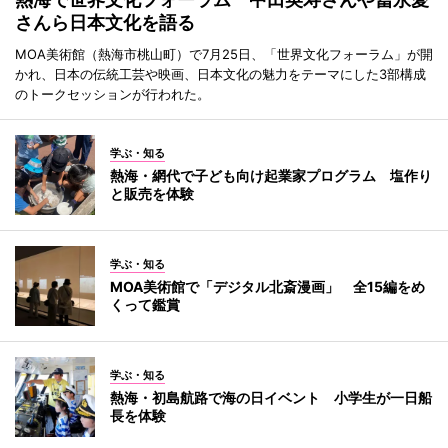
さんら日本文化を語る
MOA美術館（熱海市桃山町）で7月25日、「世界文化フォーラム」が開
かれ、日本の伝統工芸や映画、日本文化の魅力をテーマにした3部構成
のトークセッションが行われた。
学ぶ・知る
熱海・網代で子ども向け起業家プログラム 塩作り
と販売を体験
学ぶ・知る
MOA美術館で「デジタル北斎漫画」 全15編をめ
くって鑑賞
学ぶ・知る
熱海・初島航路で海の日イベント 小学生が一日船
長を体験