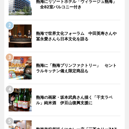
熱海にリゾートホテル「ヴィラージュ熱海」
全82室バルコニー付き
熱海で世界文化フォーラム 中田英寿さんや
冨永愛さんら日本文化を語る
熱海に「熱海プリンファクトリー」 セント
ラルキッチン備え限定商品も
熱海の画家・坂本武典さん描く「干支ラベ
ル」純米酒 伊豆山復興支援に