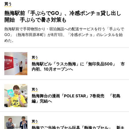
買う
熱海駅前「手ぶらでGO」、冷感ポンチョ貸し出し
開始 手ぶらで暑さ対策も
熱海駅前で手荷物預かり・宿泊施設への配送サービスを行う「手ぶらで
GO」（熱海市田原本町）が8月1日、「冷感ポンチョ」のレンタルを始
めた。
買う
熱海駅ビル「ラスカ熱海」に「無印良品500」 市
内初、10月オープンへ
買う
熱海舞台の漫画「POLE STAR」7巻発売 「初島
編」完結へ
買う
熱海でご当地カプセル玩具「熱海カプセル」 新キ