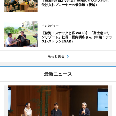
【熱海 for BIZ Vol.3】 熱海のビジネス利用、
受け入れプレーヤーの最前線（後編）
インタビュー
【熱海・スナックと私 vol.13】 「富士急マリ
ンリゾート」社長・堀内明広さん（中編：テラ
スレストランENAK）
もっと見る
最新ニュース