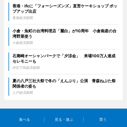
香港・ifcに「フォーシーズンズ」直営ケーキショップ ポッ
プアップ出店
香港経済新聞
小倉・魚町の台湾料理店「麗白」が10周年 小倉南産の台
湾野菜使う
小倉経済新聞
石廊崎オーシャンパークで「夕涼会」 来場100万人達成
セレモニーも
伊豆下田経済新聞
夏の八戸三社大祭で冬の「えんぶり」公演 青森ねぶた祭
関係者の姿も
八戸経済新聞
食べる
見る・遊ぶ
買う