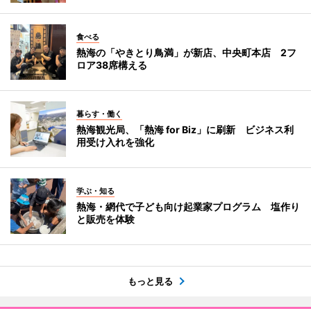
食べる
熱海の「やきとり鳥満」が新店、中央町本店 2フ
ロア38席構える
暮らす・働く
熱海観光局、「熱海 for Biz」に刷新 ビジネス利
用受け入れを強化
学ぶ・知る
熱海・網代で子ども向け起業家プログラム 塩作り
と販売を体験
もっと見る