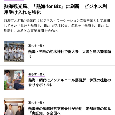
熱海観光局、「熱海 for Biz」に刷新 ビジネス利
用受け入れを強化
熱海市とJTBが企業向けビジネス・ワーケーション支援事業として展開
してきた「意外と熱海 for Biz」が7月30日、名称を「熱海 for Biz」に
刷新し、本格的な事業展開を始めた。
暮らす・働く
熱海・初島の初木神社で例大祭 大漁と島の繁栄願
う
暮らす・働く
熱海・網代にノンアルコール蒸留所 伊豆の植物の
香りをボトルに
暮らす・働く
熱海発の旅館経営支援会社が始動 老舗旅館の知見
「実証知」を全国へ