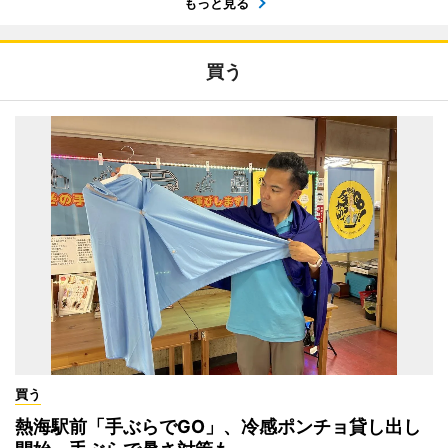
もっと見る
買う
買う
熱海駅前「手ぶらでGO」、冷感ポンチョ貸し出し