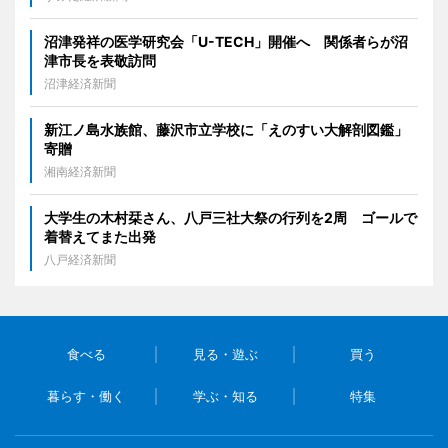
沼津発祥の医学研究会「U-TECH」開催へ 関係者らが沼
津市長を表敬訪問
沼津経済新聞
新江ノ島水族館、藤沢市立学校に「えのすい大解剖図鑑」
寄贈
湘南経済新聞
大学生の木村栞さん、八戸三社大祭の行列を2周 ゴールで
着替えてまた出発
八戸経済新聞
食べる
見る・遊ぶ
買う
暮らす・働く
学ぶ・知る
特集