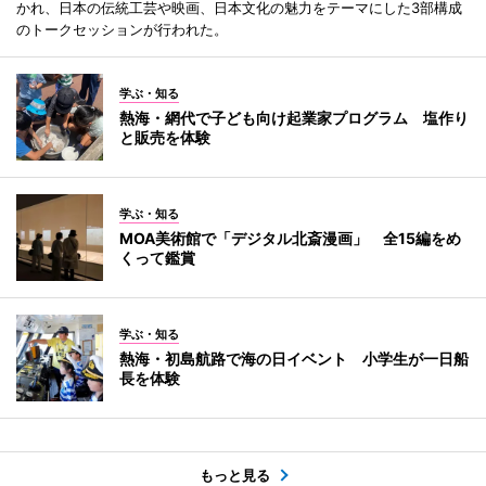
かれ、日本の伝統工芸や映画、日本文化の魅力をテーマにした3部構成
のトークセッションが行われた。
学ぶ・知る
熱海・網代で子ども向け起業家プログラム 塩作り
と販売を体験
学ぶ・知る
MOA美術館で「デジタル北斎漫画」 全15編をめ
くって鑑賞
学ぶ・知る
熱海・初島航路で海の日イベント 小学生が一日船
長を体験
もっと見る