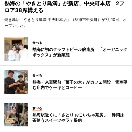
熱海の「やきとり鳥満」が新店、中央町本店 2フ
ロア38席構える
焼き鳥店「やきとり鳥満 中央町本店」（熱海市中央町）が7月10日、オ
ープンした。
食べる
熱海に初のクラフトビール醸造所 「オーガニック
ボックス」が新業態
食べる
熱海・来宮駅前「菓子の木」がカフェ開設 電車望
む店内でケーキとコーヒー
食べる
熱海駅近くに「さとり おこいちゃ茶房」 静岡抹
茶使うスイーツやラテ提供