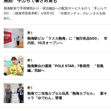
開始 手ぶらで暑さ対策も
熱海駅前で手荷物預かり・宿泊施設への配送サービスを行う「手ぶらで
GO」（熱海市田原本町）が8月1日、「冷感ポンチョ」のレンタルを始
めた。
買う
熱海駅ビル「ラスカ熱海」に「無印良品500」 市
内初、10月オープンへ
買う
熱海舞台の漫画「POLE STAR」7巻発売 「初島
編」完結へ
買う
熱海でご当地カプセル玩具「熱海カプセル」 新キ
ャラ「ゆでわん」登場