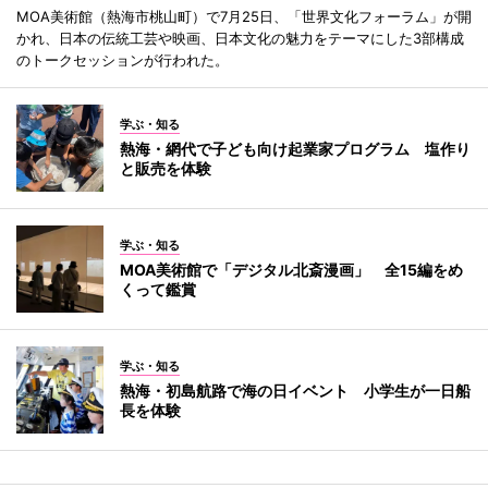
MOA美術館（熱海市桃山町）で7月25日、「世界文化フォーラム」が開
かれ、日本の伝統工芸や映画、日本文化の魅力をテーマにした3部構成
のトークセッションが行われた。
学ぶ・知る
熱海・網代で子ども向け起業家プログラム 塩作り
と販売を体験
学ぶ・知る
MOA美術館で「デジタル北斎漫画」 全15編をめ
くって鑑賞
学ぶ・知る
熱海・初島航路で海の日イベント 小学生が一日船
長を体験