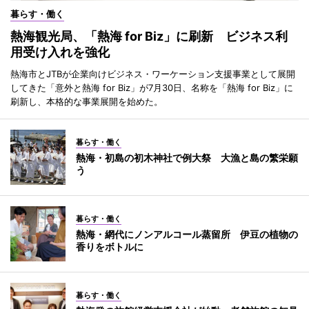
暮らす・働く
熱海観光局、「熱海 for Biz」に刷新 ビジネス利
用受け入れを強化
熱海市とJTBが企業向けビジネス・ワーケーション支援事業として展開
してきた「意外と熱海 for Biz」が7月30日、名称を「熱海 for Biz」に
刷新し、本格的な事業展開を始めた。
暮らす・働く
熱海・初島の初木神社で例大祭 大漁と島の繁栄願
う
暮らす・働く
熱海・網代にノンアルコール蒸留所 伊豆の植物の
香りをボトルに
暮らす・働く