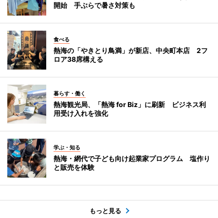
開始 手ぶらで暑さ対策も
食べる
熱海の「やきとり鳥満」が新店、中央町本店 2フ
ロア38席構える
暮らす・働く
熱海観光局、「熱海 for Biz」に刷新 ビジネス利
用受け入れを強化
学ぶ・知る
熱海・網代で子ども向け起業家プログラム 塩作り
と販売を体験
もっと見る