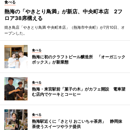
食べる
熱海の「やきとり鳥満」が新店、中央町本店 2フ
ロア38席構える
焼き鳥店「やきとり鳥満 中央町本店」（熱海市中央町）が7月10日、オ
ープンした。
食べる
熱海に初のクラフトビール醸造所 「オーガニック
ボックス」が新業態
食べる
熱海・来宮駅前「菓子の木」がカフェ開設 電車望
む店内でケーキとコーヒー
食べる
熱海駅近くに「さとり おこいちゃ茶房」 静岡抹
茶使うスイーツやラテ提供