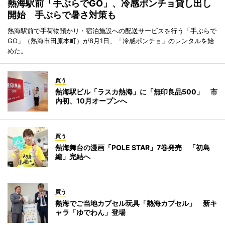
熱海駅前「手ぶらでGO」、冷感ポンチョ貸し出し
開始 手ぶらで暑さ対策も
熱海駅前で手荷物預かり・宿泊施設への配送サービスを行う「手ぶらで
GO」（熱海市田原本町）が8月1日、「冷感ポンチョ」のレンタルを始
めた。
買う
熱海駅ビル「ラスカ熱海」に「無印良品500」 市
内初、10月オープンへ
買う
熱海舞台の漫画「POLE STAR」7巻発売 「初島
編」完結へ
買う
熱海でご当地カプセル玩具「熱海カプセル」 新キ
ャラ「ゆでわん」登場