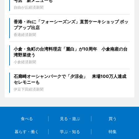
号店 新メニューも
自由が丘経済新聞
香港・ifcに「フォーシーズンズ」直営ケーキショップ ポッ
プアップ出店
香港経済新聞
小倉・魚町の台湾料理店「麗白」が10周年 小倉南産の台
湾野菜使う
小倉経済新聞
石廊崎オーシャンパークで「夕涼会」 来場100万人達成
セレモニーも
伊豆下田経済新聞
食べる
見る・遊ぶ
買う
暮らす・働く
学ぶ・知る
特集