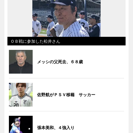
ＯＢ戦に参加した松井さん
メッシの父死去、６８歳
佐野航がＰＳＶ移籍 サッカー
張本美和、４強入り