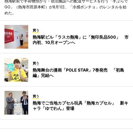
熱海駅前で手荷物預かり・宿泊施設への配送サービスを行う「手ぶらで
GO」（熱海市田原本町）が8月1日、「冷感ポンチョ」のレンタルを始
めた。
買う
熱海駅ビル「ラスカ熱海」に「無印良品500」 市
内初、10月オープンへ
買う
熱海舞台の漫画「POLE STAR」7巻発売 「初島
編」完結へ
買う
熱海でご当地カプセル玩具「熱海カプセル」 新キ
ャラ「ゆでわん」登場