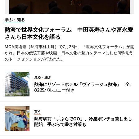
学ぶ・知る
熱海で世界文化フォーラム 中田英寿さんや冨永愛
さんら日本文化を語る
MOA美術館（熱海市桃山町）で7月25日、「世界文化フォーラム」が開
かれ、日本の伝統工芸や映画、日本文化の魅力をテーマにした3部構成
のトークセッションが行われた。
見る・遊ぶ
熱海にリゾートホテル「ヴィラージュ熱海」 全
82室バルコニー付き
買う
熱海駅前「手ぶらでGO」、冷感ポンチョ貸し出し
開始 手ぶらで暑さ対策も