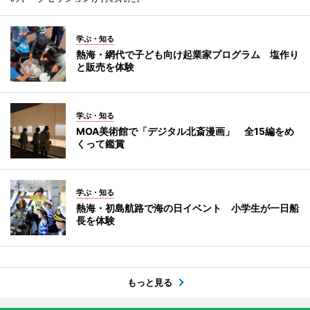
学ぶ・知る
熱海・網代で子ども向け起業家プログラム 塩作り
と販売を体験
学ぶ・知る
MOA美術館で「デジタル北斎漫画」 全15編をめ
くって鑑賞
学ぶ・知る
熱海・初島航路で海の日イベント 小学生が一日船
長を体験
もっと見る