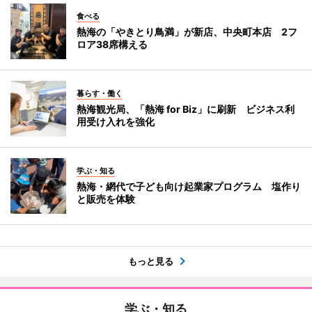
食べる
熱海の「やきとり鳥満」が新店、中央町本店 2フ
ロア38席構える
暮らす・働く
熱海観光局、「熱海 for Biz」に刷新 ビジネス利
用受け入れを強化
学ぶ・知る
熱海・網代で子ども向け起業家プログラム 塩作り
と販売を体験
もっと見る
学ぶ・知る