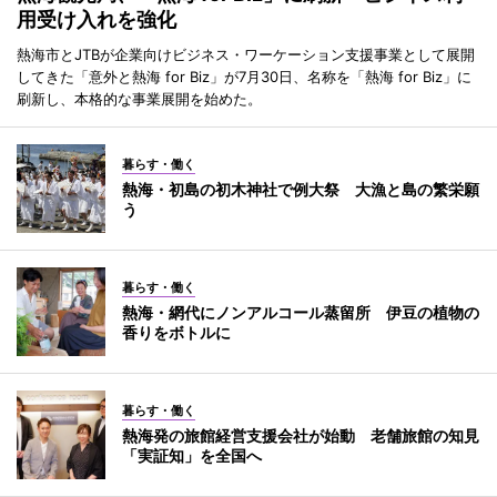
用受け入れを強化
熱海市とJTBが企業向けビジネス・ワーケーション支援事業として展開
してきた「意外と熱海 for Biz」が7月30日、名称を「熱海 for Biz」に
刷新し、本格的な事業展開を始めた。
暮らす・働く
熱海・初島の初木神社で例大祭 大漁と島の繁栄願
う
暮らす・働く
熱海・網代にノンアルコール蒸留所 伊豆の植物の
香りをボトルに
暮らす・働く
熱海発の旅館経営支援会社が始動 老舗旅館の知見
「実証知」を全国へ