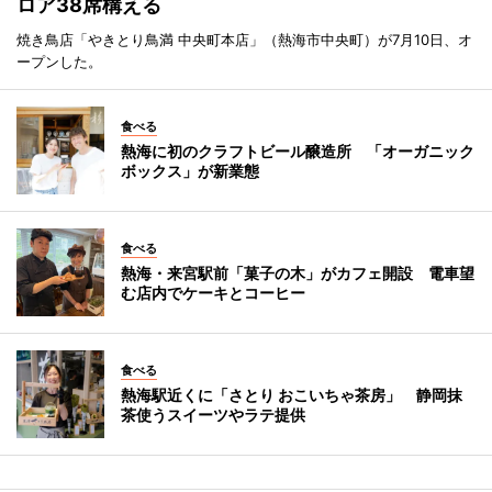
ロア38席構える
焼き鳥店「やきとり鳥満 中央町本店」（熱海市中央町）が7月10日、オ
ープンした。
食べる
熱海に初のクラフトビール醸造所 「オーガニック
ボックス」が新業態
食べる
熱海・来宮駅前「菓子の木」がカフェ開設 電車望
む店内でケーキとコーヒー
食べる
熱海駅近くに「さとり おこいちゃ茶房」 静岡抹
茶使うスイーツやラテ提供