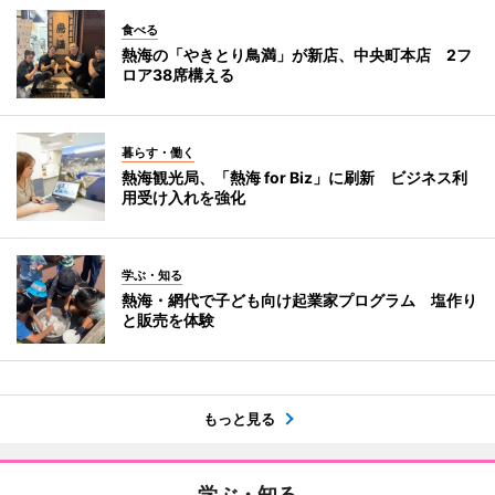
食べる
熱海の「やきとり鳥満」が新店、中央町本店 2フ
ロア38席構える
暮らす・働く
熱海観光局、「熱海 for Biz」に刷新 ビジネス利
用受け入れを強化
学ぶ・知る
熱海・網代で子ども向け起業家プログラム 塩作り
と販売を体験
もっと見る
学ぶ・知る