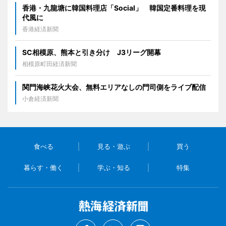
香港・九龍塘に韓国料理店「Social」 韓国定番料理を現
代風に
香港経済新聞
SC相模原、熊本と引き分け J3リーグ開幕
相模原町田経済新聞
関門海峡花火大会、無料エリアなしの門司側をライブ配信
小倉経済新聞
食べる
見る・遊ぶ
買う
暮らす・働く
学ぶ・知る
特集