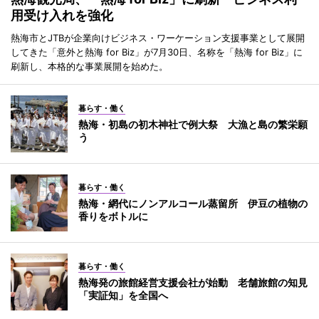
用受け入れを強化
熱海市とJTBが企業向けビジネス・ワーケーション支援事業として展開
してきた「意外と熱海 for Biz」が7月30日、名称を「熱海 for Biz」に
刷新し、本格的な事業展開を始めた。
暮らす・働く
熱海・初島の初木神社で例大祭 大漁と島の繁栄願
う
暮らす・働く
熱海・網代にノンアルコール蒸留所 伊豆の植物の
香りをボトルに
暮らす・働く
熱海発の旅館経営支援会社が始動 老舗旅館の知見
「実証知」を全国へ