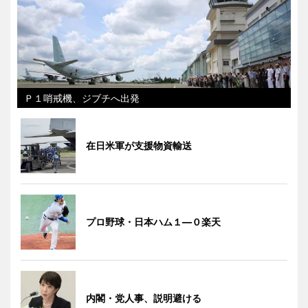
Ｐ１哨戒機、ジブチへ出発
在日米軍が支援物資輸送
プロ野球・日本ハム１―０楽天
内閣・党人事、説明避ける