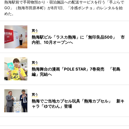
熱海駅前で手荷物預かり・宿泊施設への配送サービスを行う「手ぶらで
GO」（熱海市田原本町）が8月1日、「冷感ポンチョ」のレンタルを始
めた。
買う
熱海駅ビル「ラスカ熱海」に「無印良品500」 市
内初、10月オープンへ
買う
熱海舞台の漫画「POLE STAR」7巻発売 「初島
編」完結へ
買う
熱海でご当地カプセル玩具「熱海カプセル」 新キ
ャラ「ゆでわん」登場