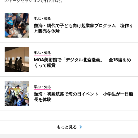
のトークセッションが行われた。
学ぶ・知る
熱海・網代で子ども向け起業家プログラム 塩作り
と販売を体験
学ぶ・知る
MOA美術館で「デジタル北斎漫画」 全15編をめ
くって鑑賞
学ぶ・知る
熱海・初島航路で海の日イベント 小学生が一日船
長を体験
もっと見る