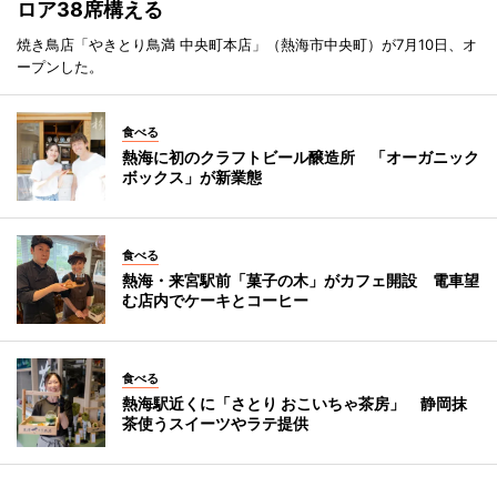
ロア38席構える
焼き鳥店「やきとり鳥満 中央町本店」（熱海市中央町）が7月10日、オ
ープンした。
食べる
熱海に初のクラフトビール醸造所 「オーガニック
ボックス」が新業態
食べる
熱海・来宮駅前「菓子の木」がカフェ開設 電車望
む店内でケーキとコーヒー
食べる
熱海駅近くに「さとり おこいちゃ茶房」 静岡抹
茶使うスイーツやラテ提供