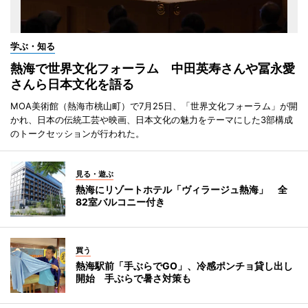
学ぶ・知る
熱海で世界文化フォーラム 中田英寿さんや冨永愛
さんら日本文化を語る
MOA美術館（熱海市桃山町）で7月25日、「世界文化フォーラム」が開
かれ、日本の伝統工芸や映画、日本文化の魅力をテーマにした3部構成
のトークセッションが行われた。
見る・遊ぶ
熱海にリゾートホテル「ヴィラージュ熱海」 全
82室バルコニー付き
買う
熱海駅前「手ぶらでGO」、冷感ポンチョ貸し出し
開始 手ぶらで暑さ対策も