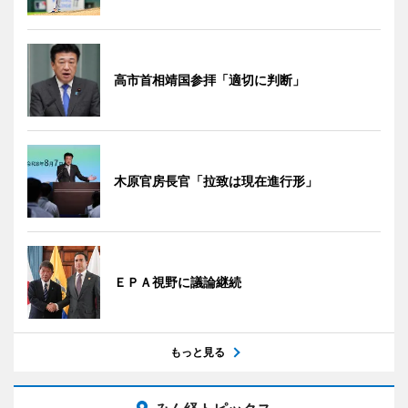
高市首相靖国参拝「適切に判断」
木原官房長官「拉致は現在進行形」
ＥＰＡ視野に議論継続
もっと見る