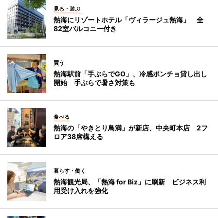
見る・遊ぶ
熱海にリゾートホテル「ヴィラージュ熱海」 全
82室バルコニー付き
買う
熱海駅前「手ぶらでGO」、冷感ポンチョ貸し出し
開始 手ぶらで暑さ対策も
食べる
熱海の「やきとり鳥満」が新店、中央町本店 2フ
ロア38席構える
暮らす・働く
熱海観光局、「熱海 for Biz」に刷新 ビジネス利
用受け入れを強化