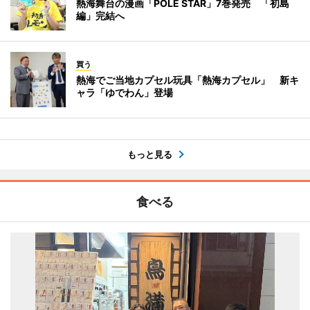
熱海舞台の漫画「POLE STAR」7巻発売 「初島
編」完結へ
買う
熱海でご当地カプセル玩具「熱海カプセル」 新キ
ャラ「ゆでわん」登場
もっと見る
食べる