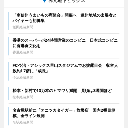
みん経トピックス
「南信州うまいもの商談会」開催へ 遠州地域の出展者と
バイヤーも初募集
飯田経済新聞
香港のスーパーが24時間営業のコンビニ 日本式コンビニ
に香港食文化を
香港経済新聞
FC今治・アシックス里山スタジアムでお披露目会 収容人
数約1.7倍に「成長」
今治経済新聞
松本・新村で13万本のヒマワリ満開 見頃は3週間ほど
松本経済新聞
名古屋駅前に「オニツカタイガー」旗艦店 国内2番目規
模、全ライン展開
名駅経済新聞