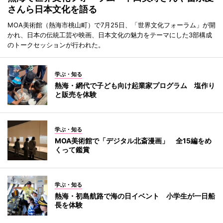
さんら日本文化を語る
MOA美術館（熱海市桃山町）で7月25日、「世界文化フォーラム」が開
かれ、日本の伝統工芸や映画、日本文化の魅力をテーマにした3部構成
のトークセッションが行われた。
学ぶ・知る
熱海・網代で子ども向け起業家プログラム 塩作り
と販売を体験
学ぶ・知る
MOA美術館で「デジタル北斎漫画」 全15編をめ
くって鑑賞
学ぶ・知る
熱海・初島航路で海の日イベント 小学生が一日船
長を体験