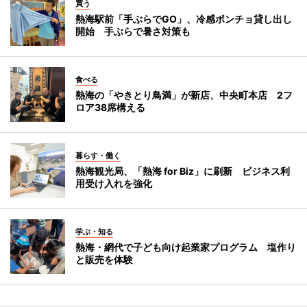
買う
熱海駅前「手ぶらでGO」、冷感ポンチョ貸し出し
開始 手ぶらで暑さ対策も
食べる
熱海の「やきとり鳥満」が新店、中央町本店 2フ
ロア38席構える
暮らす・働く
熱海観光局、「熱海 for Biz」に刷新 ビジネス利
用受け入れを強化
学ぶ・知る
熱海・網代で子ども向け起業家プログラム 塩作り
と販売を体験