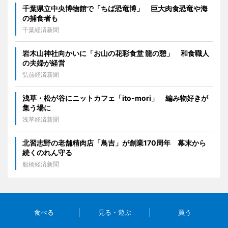
千葉県立中央博物館で「ちば恐竜博」 巨大肉食恐竜や海
の捕食者も
千葉経済新聞
岩木山神社向かいに「お山の花彩食堂 龍の憩」 和食職人
の夫婦が経営
弘前経済新聞
浅草・松が谷にニットカフェ「ito-mori」 編み物好きが
集う場に
浅草経済新聞
北習志野の老舗精肉店「鳥吉」が創業170周年 幕末から
続くのれん守る
船橋経済新聞
食べる
見る・遊ぶ
買う