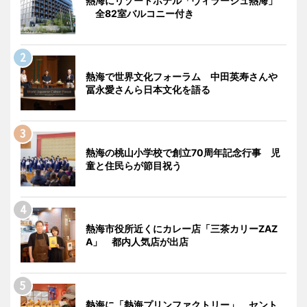
熱海にリゾートホテル「ヴィラージュ熱海」
全82室バルコニー付き
熱海で世界文化フォーラム 中田英寿さんや
冨永愛さんら日本文化を語る
熱海の桃山小学校で創立70周年記念行事 児
童と住民らが節目祝う
熱海市役所近くにカレー店「三茶カリーZAZ
A」 都内人気店が出店
熱海に「熱海プリンファクトリー」 セント