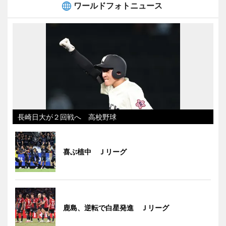
ワールドフォトニュース
長崎日大が２回戦へ 高校野球
喜ぶ植中 Ｊリーグ
鹿島、逆転で白星発進 Ｊリーグ