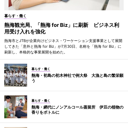
暮らす・働く
熱海観光局、「熱海 for Biz」に刷新 ビジネス利
用受け入れを強化
熱海市とJTBが企業向けビジネス・ワーケーション支援事業として展開
してきた「意外と熱海 for Biz」が7月30日、名称を「熱海 for Biz」に
刷新し、本格的な事業展開を始めた。
暮らす・働く
熱海・初島の初木神社で例大祭 大漁と島の繁栄願
う
暮らす・働く
熱海・網代にノンアルコール蒸留所 伊豆の植物の
香りをボトルに