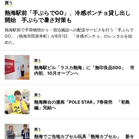
買う
熱海駅前「手ぶらでGO」、冷感ポンチョ貸し出し
開始 手ぶらで暑さ対策も
熱海駅前で手荷物預かり・宿泊施設への配送サービスを行う「手ぶらで
GO」（熱海市田原本町）が8月1日、「冷感ポンチョ」のレンタルを始
めた。
買う
熱海駅ビル「ラスカ熱海」に「無印良品500」 市
内初、10月オープンへ
買う
熱海舞台の漫画「POLE STAR」7巻発売 「初島
編」完結へ
買う
熱海でご当地カプセル玩具「熱海カプセル」 新キ