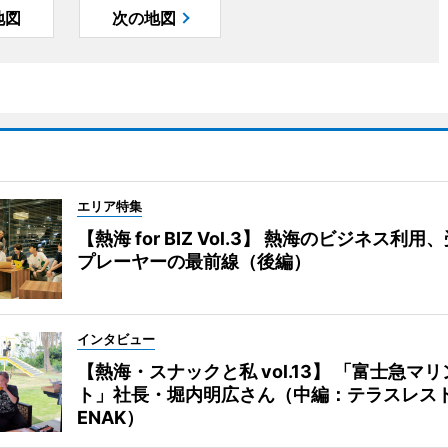
地図
次の地図
エリア特集
【熱海 for BIZ Vol.3】 熱海のビジネス利
プレーヤーの最前線（後編）
インタビュー
【熱海・スナックと私 vol.13】 「富士急マ
ト」社長・堀内明広さん（中編：テラスレス
ENAK）