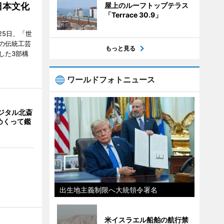
屋上のルーフトップテラス
日本文化
「Terrace 30.9」
25日、「世
の伝統工芸
もっと見る
した3部構
ワールドフォトニュース
ジタル北斎
めくって鑑
出生地主義制限へ大統領令署名
米イスラエル船舶の航行禁