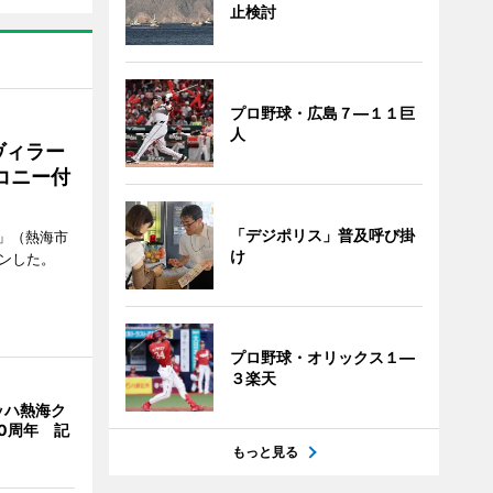
止検討
プロ野球・広島７―１１巨
人
ヴィラー
コニー付
「デジポリス」普及呼び掛
」（熱海市
け
ンした。
プロ野球・オリックス１―
３楽天
ッハ熱海ク
0周年 記
もっと見る