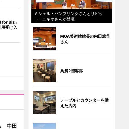
ミシェル・バンブリングさんとリピッ
ト・ユキオさんが登壇
or Biz」
利用受け入
MOA美術館館長の内田篤呉
さん
鳥満2階客席
テーブルとカウンターを備
えた店内
ム 中田