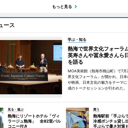
もっと見る
ュース
学ぶ・知る
熱海で世界文化フォーラ
英寿さんや冨永愛さんら
を語る
MOA美術館（熱海市桃山町）で7月
界文化フォーラム」が開かれ、日本
や映画、日本文化の魅力をテーマに
成のトークセッションが行われた。
見る・遊ぶ
買う
熱海にリゾートホテル「ヴィ
熱海駅前「手ぶら
ラージュ熱海」 全82室バル
冷感ポンチョ貸し
コニー付き
手ぶらで暑さ対策