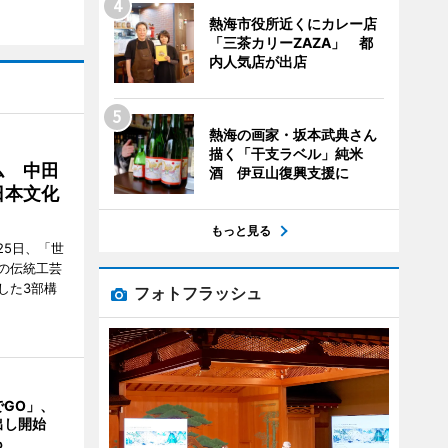
熱海市役所近くにカレー店
「三茶カリーZAZA」 都
内人気店が出店
熱海の画家・坂本武典さん
描く「干支ラベル」純米
ム 中田
酒 伊豆山復興支援に
日本文化
もっと見る
25日、「世
の伝統工芸
した3部構
フォトフラッシュ
でGO」、
出し開始
も