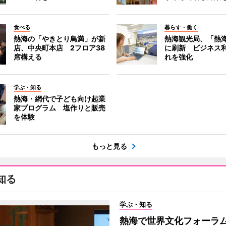
食べる
暮らす・働く
熱海の「やきとり鳥満」が新
熱海観光局、「熱海 f
店、中央町本店 2フロア38
に刷新 ビジネス
席構える
れを強化
学ぶ・知る
熱海・網代で子ども向け起業
家プログラム 塩作りと販売
を体験
もっと見る
知る
学ぶ・知る
熱海で世界文化フォーラ