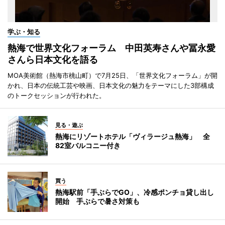
学ぶ・知る
熱海で世界文化フォーラム 中田英寿さんや冨永愛
さんら日本文化を語る
MOA美術館（熱海市桃山町）で7月25日、「世界文化フォーラム」が開
かれ、日本の伝統工芸や映画、日本文化の魅力をテーマにした3部構成
のトークセッションが行われた。
見る・遊ぶ
熱海にリゾートホテル「ヴィラージュ熱海」 全
82室バルコニー付き
買う
熱海駅前「手ぶらでGO」、冷感ポンチョ貸し出し
開始 手ぶらで暑さ対策も