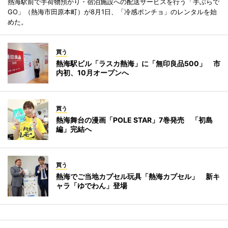
熱海駅前で手荷物預かり・宿泊施設への配送サービスを行う「手ぶらで
GO」（熱海市田原本町）が8月1日、「冷感ポンチョ」のレンタルを始
めた。
買う
熱海駅ビル「ラスカ熱海」に「無印良品500」 市
内初、10月オープンへ
買う
熱海舞台の漫画「POLE STAR」7巻発売 「初島
編」完結へ
買う
熱海でご当地カプセル玩具「熱海カプセル」 新キ
ャラ「ゆでわん」登場