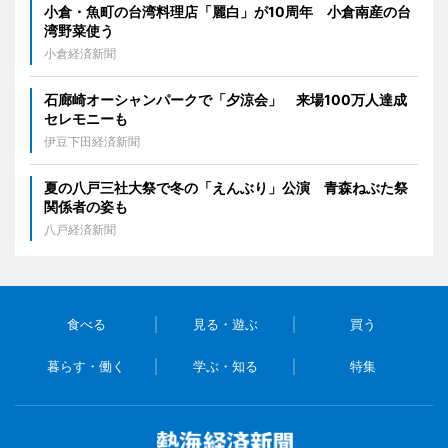
小倉・魚町の台湾料理店「麗白」が10周年 小倉南産の台
湾野菜使う
小倉経済新聞
石廊崎オーシャンパークで「夕涼会」 来場100万人達成
セレモニーも
伊豆下田経済新聞
夏の八戸三社大祭で冬の「えんぶり」公演 青森ねぶた祭
関係者の姿も
八戸経済新聞
食べる
見る・遊ぶ
買う
暮らす・働く
学ぶ・知る
特集