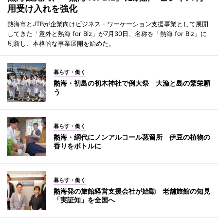
用受け入れを強化
熱海市とJTBが企業向けビジネス・ワーケーション支援事業として展開
してきた「意外と熱海 for Biz」が7月30日、名称を「熱海 for Biz」に
刷新し、本格的な事業展開を始めた。
暮らす・働く
熱海・初島の初木神社で例大祭 大漁と島の繁栄願
う
暮らす・働く
熱海・網代にノンアルコール蒸留所 伊豆の植物の
香りをボトルに
暮らす・働く
熱海発の旅館経営支援会社が始動 老舗旅館の知見
「実証知」を全国へ