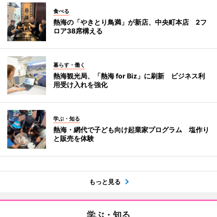
食べる
熱海の「やきとり鳥満」が新店、中央町本店 2フ
ロア38席構える
暮らす・働く
熱海観光局、「熱海 for Biz」に刷新 ビジネス利
用受け入れを強化
学ぶ・知る
熱海・網代で子ども向け起業家プログラム 塩作り
と販売を体験
もっと見る
学ぶ・知る