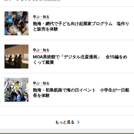
学ぶ・知る
熱海・網代で子ども向け起業家プログラム 塩作り
と販売を体験
学ぶ・知る
MOA美術館で「デジタル北斎漫画」 全15編をめ
くって鑑賞
学ぶ・知る
熱海・初島航路で海の日イベント 小学生が一日船
長を体験
もっと見る