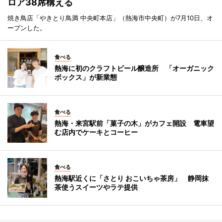
ロア38席構える
焼き鳥店「やきとり鳥満 中央町本店」（熱海市中央町）が7月10日、オ
ープンした。
食べる
熱海に初のクラフトビール醸造所 「オーガニック
ボックス」が新業態
食べる
熱海・来宮駅前「菓子の木」がカフェ開設 電車望
む店内でケーキとコーヒー
食べる
熱海駅近くに「さとり おこいちゃ茶房」 静岡抹
茶使うスイーツやラテ提供