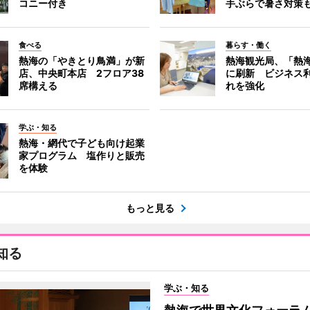
コニー付き
手ぶらで暑さ対策
食べる
暮らす・働く
熱海の「やきとり鳥満」が新
熱海観光局、「熱海 f
店、中央町本店 2フロア38
に刷新 ビジネス
席構える
れを強化
学ぶ・知る
熱海・網代で子ども向け起業
家プログラム 塩作りと販売
を体験
もっと見る
知る
学ぶ・知る