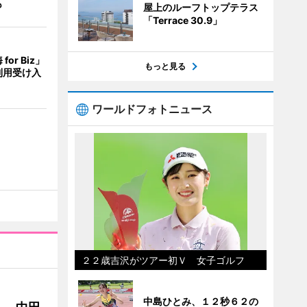
も
屋上のルーフトップテラス
「Terrace 30.9」
or Biz」
もっと見る
利用受け入
ワールドフォトニュース
２２歳吉沢がツアー初Ｖ 女子ゴルフ
中島ひとみ、１２秒６２の