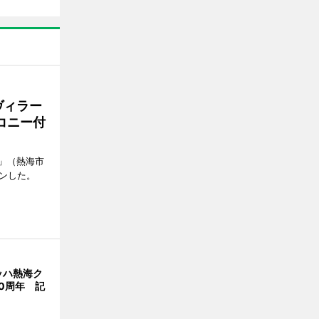
ヴィラー
コニー付
」（熱海市
ンした。
ッハ熱海ク
0周年 記