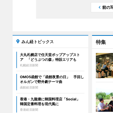
前の
みん経トピックス
特集
大丸札幌店で任天堂ポップアップスト
ア 「どうぶつの森」特設エリアも
札幌経済新聞
OMO5函館で「函館夜景の日」 手回し
オルガンで野外劇テーマ曲
函館経済新聞
香港・九龍塘に韓国料理店「Social」
韓国定番料理を現代風に
香港経済新聞