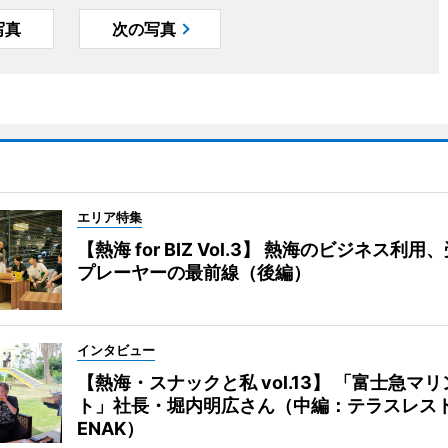
写真
次の写真
エリア特集
【熱海 for BIZ Vol.3】 熱海のビジネス利
プレーヤーの最前線（後編）
インタビュー
【熱海・スナックと私 vol.13】 「富士急マ
ト」社長・堀内明広さん（中編：テラスレス
ENAK）