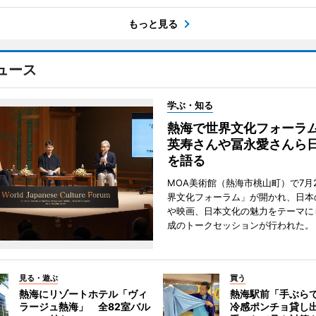
もっと見る
ュース
学ぶ・知る
熱海で世界文化フォーラ
英寿さんや冨永愛さんら
を語る
MOA美術館（熱海市桃山町）で7月
界文化フォーラム」が開かれ、日本
や映画、日本文化の魅力をテーマに
成のトークセッションが行われた。
見る・遊ぶ
買う
熱海にリゾートホテル「ヴィ
熱海駅前「手ぶら
ラージュ熱海」 全82室バル
冷感ポンチョ貸し