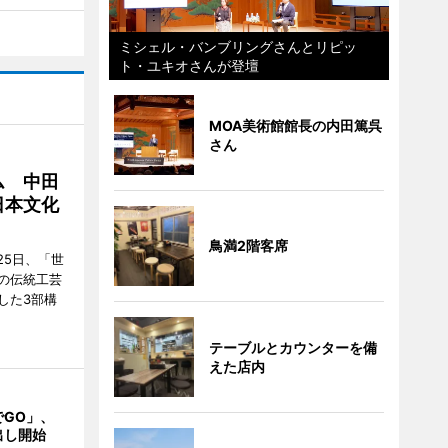
ミシェル・バンブリングさんとリピッ
ト・ユキオさんが登壇
MOA美術館館長の内田篤呉
さん
ム 中田
日本文化
鳥満2階客席
25日、「世
の伝統工芸
した3部構
テーブルとカウンターを備
えた店内
でGO」、
出し開始