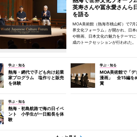
熱海で世界文化フォーラ
英寿さんや冨永愛さんら
を語る
MOA美術館（熱海市桃山町）で7月
界文化フォーラム」が開かれ、日本
や映画、日本文化の魅力をテーマに
成のトークセッションが行われた。
学ぶ・知る
学ぶ・知る
熱海・網代で子ども向け起業
MOA美術館で「デ
家プログラム 塩作りと販売
漫画」 全15編を
を体験
賞
学ぶ・知る
熱海・初島航路で海の日イベ
ント 小学生が一日船長を体
験