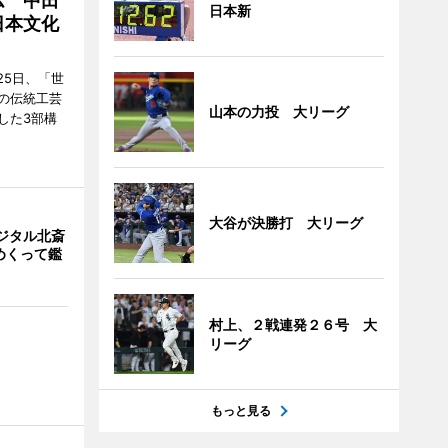
ム 中田
日本新
日本文化
25日、「世
の伝統工芸
山本の力投 大リーグ
した3部構
大谷が決勝打 大リーグ
ジタル北斎
めくって鑑
村上、２戦連発２６号 大
リーグ
もっと見る