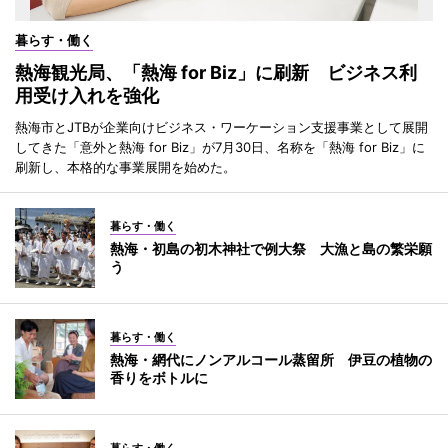
暮らす・働く
熱海観光局、「熱海 for Biz」に刷新 ビジネス利
用受け入れを強化
熱海市とJTBが企業向けビジネス・ワーケーション支援事業として展開
してきた「意外と熱海 for Biz」が7月30日、名称を「熱海 for Biz」に
刷新し、本格的な事業展開を始めた。
暮らす・働く
熱海・初島の初木神社で例大祭 大漁と島の繁栄願
う
暮らす・働く
熱海・網代にノンアルコール蒸留所 伊豆の植物の
香りをボトルに