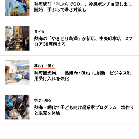
熱海駅前「手ぶらでGO」、冷感ポンチョ貸し出し
開始 手ぶらで暑さ対策も
食べる
熱海の「やきとり鳥満」が新店、中央町本店 2フ
ロア38席構える
暮らす・働く
熱海観光局、「熱海 for Biz」に刷新 ビジネス利
用受け入れを強化
学ぶ・知る
熱海・網代で子ども向け起業家プログラム 塩作り
と販売を体験