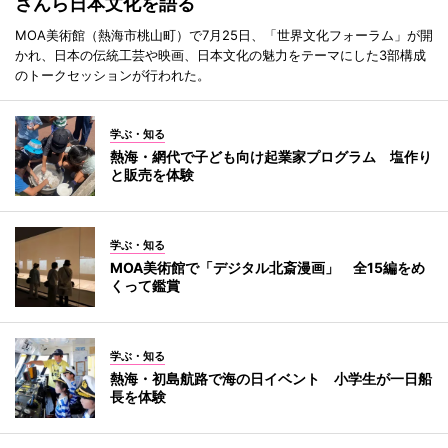
さんら日本文化を語る
MOA美術館（熱海市桃山町）で7月25日、「世界文化フォーラム」が開
かれ、日本の伝統工芸や映画、日本文化の魅力をテーマにした3部構成
のトークセッションが行われた。
学ぶ・知る
熱海・網代で子ども向け起業家プログラム 塩作り
と販売を体験
学ぶ・知る
MOA美術館で「デジタル北斎漫画」 全15編をめ
くって鑑賞
学ぶ・知る
熱海・初島航路で海の日イベント 小学生が一日船
長を体験