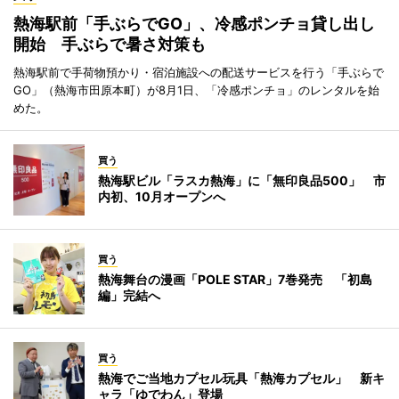
熱海駅前「手ぶらでGO」、冷感ポンチョ貸し出し
開始 手ぶらで暑さ対策も
熱海駅前で手荷物預かり・宿泊施設への配送サービスを行う「手ぶらで
GO」（熱海市田原本町）が8月1日、「冷感ポンチョ」のレンタルを始
めた。
買う
熱海駅ビル「ラスカ熱海」に「無印良品500」 市
内初、10月オープンへ
買う
熱海舞台の漫画「POLE STAR」7巻発売 「初島
編」完結へ
買う
熱海でご当地カプセル玩具「熱海カプセル」 新キ
ャラ「ゆでわん」登場