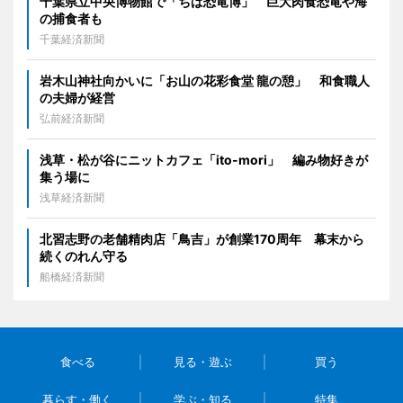
千葉県立中央博物館で「ちば恐竜博」 巨大肉食恐竜や海
の捕食者も
千葉経済新聞
岩木山神社向かいに「お山の花彩食堂 龍の憩」 和食職人
の夫婦が経営
弘前経済新聞
浅草・松が谷にニットカフェ「ito-mori」 編み物好きが
集う場に
浅草経済新聞
北習志野の老舗精肉店「鳥吉」が創業170周年 幕末から
続くのれん守る
船橋経済新聞
食べる
見る・遊ぶ
買う
暮らす・働く
学ぶ・知る
特集