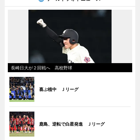
長崎日大が２回戦へ 高校野球
喜ぶ植中 Ｊリーグ
鹿島、逆転で白星発進 Ｊリーグ