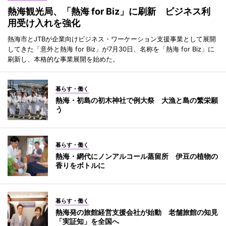
熱海観光局、「熱海 for Biz」に刷新 ビジネス利
用受け入れを強化
熱海市とJTBが企業向けビジネス・ワーケーション支援事業として展開
してきた「意外と熱海 for Biz」が7月30日、名称を「熱海 for Biz」に
刷新し、本格的な事業展開を始めた。
暮らす・働く
熱海・初島の初木神社で例大祭 大漁と島の繁栄願
う
暮らす・働く
熱海・網代にノンアルコール蒸留所 伊豆の植物の
香りをボトルに
暮らす・働く
熱海発の旅館経営支援会社が始動 老舗旅館の知見
「実証知」を全国へ