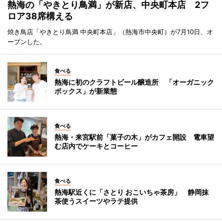
熱海の「やきとり鳥満」が新店、中央町本店 2フ
ロア38席構える
焼き鳥店「やきとり鳥満 中央町本店」（熱海市中央町）が7月10日、オ
ープンした。
食べる
熱海に初のクラフトビール醸造所 「オーガニック
ボックス」が新業態
食べる
熱海・来宮駅前「菓子の木」がカフェ開設 電車望
む店内でケーキとコーヒー
食べる
熱海駅近くに「さとり おこいちゃ茶房」 静岡抹
茶使うスイーツやラテ提供