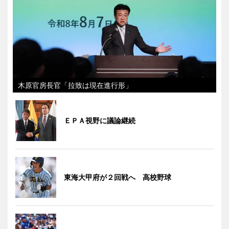
木原官房長官「拉致は現在進行形」
ＥＰＡ視野に議論継続
東海大甲府が２回戦へ 高校野球