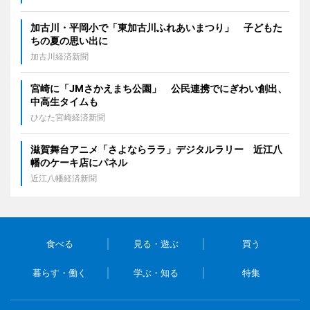
加古川・平岡小で「東加古川ふれあいまつり」 子どもた
ちの夏の思い出に
加古川経済新聞
宮崎に「JMさかえまち公園」 公民連携でにぎわい創出、
中高生タイムも
ひなた宮崎経済新聞
滋賀舞台アニメ「さよならララ」デジタルラリー 近江八
幡のケーキ店にパネル
近江八幡経済新聞
食べる
見る・遊ぶ
買う
暮らす・働く
学ぶ・知る
特集