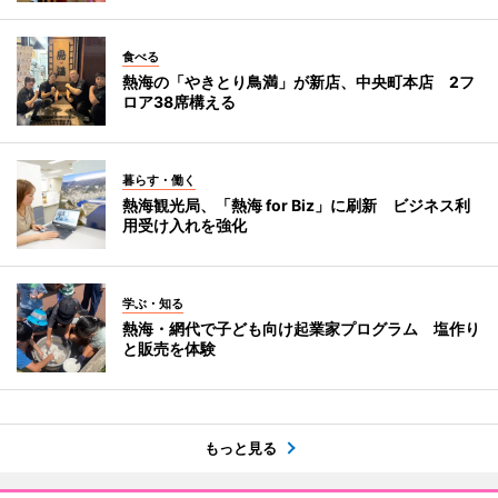
食べる
熱海の「やきとり鳥満」が新店、中央町本店 2フ
ロア38席構える
暮らす・働く
熱海観光局、「熱海 for Biz」に刷新 ビジネス利
用受け入れを強化
学ぶ・知る
熱海・網代で子ども向け起業家プログラム 塩作り
と販売を体験
もっと見る