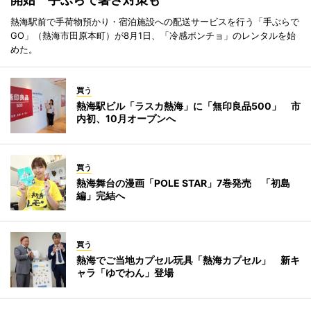
熱海駅前で手荷物預かり・宿泊施設への配送サービスを行う「手ぶらで
GO」（熱海市田原本町）が8月1日、「冷感ポンチョ」のレンタルを始
めた。
買う
熱海駅ビル「ラスカ熱海」に「無印良品500」 市
内初、10月オープンへ
買う
熱海舞台の漫画「POLE STAR」7巻発売 「初島
編」完結へ
買う
熱海でご当地カプセル玩具「熱海カプセル」 新キ
ャラ「ゆでわん」登場