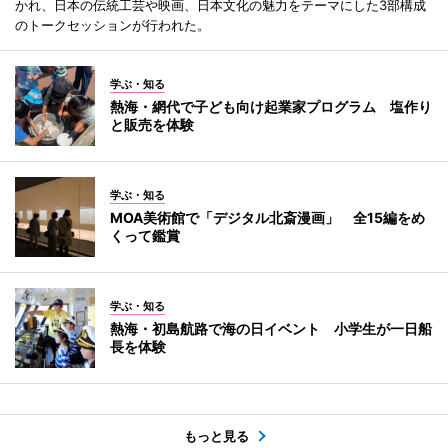
かれ、日本の伝統工芸や映画、日本文化の魅力をテーマにした3部構成
のトークセッションが行われた。
学ぶ・知る
熱海・網代で子ども向け起業家プログラム 塩作り
と販売を体験
学ぶ・知る
MOA美術館で「デジタル北斎漫画」 全15編をめ
くって鑑賞
学ぶ・知る
熱海・初島航路で海の日イベント 小学生が一日船
長を体験
もっと見る