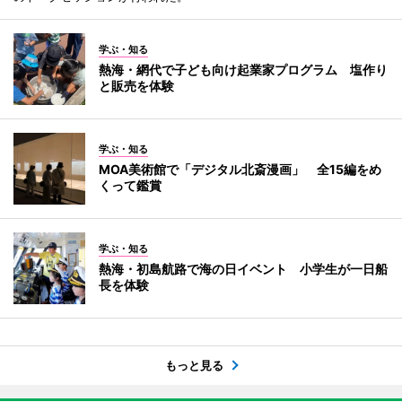
学ぶ・知る
熱海・網代で子ども向け起業家プログラム 塩作り
と販売を体験
学ぶ・知る
MOA美術館で「デジタル北斎漫画」 全15編をめ
くって鑑賞
学ぶ・知る
熱海・初島航路で海の日イベント 小学生が一日船
長を体験
もっと見る