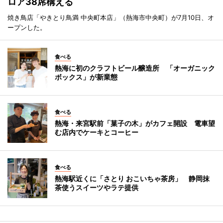
ロア38席構える
焼き鳥店「やきとり鳥満 中央町本店」（熱海市中央町）が7月10日、オ
ープンした。
食べる
熱海に初のクラフトビール醸造所 「オーガニック
ボックス」が新業態
食べる
熱海・来宮駅前「菓子の木」がカフェ開設 電車望
む店内でケーキとコーヒー
食べる
熱海駅近くに「さとり おこいちゃ茶房」 静岡抹
茶使うスイーツやラテ提供