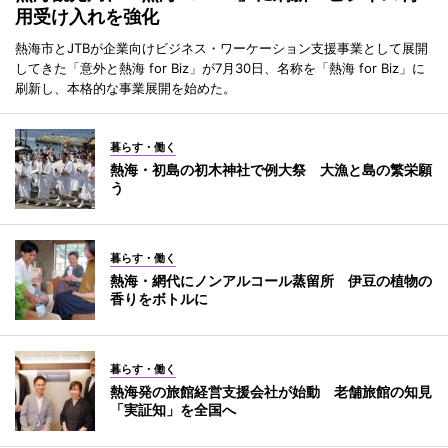
用受け入れを強化
熱海市とJTBが企業向けビジネス・ワーケーション支援事業として展開
してきた「意外と熱海 for Biz」が7月30日、名称を「熱海 for Biz」に
刷新し、本格的な事業展開を始めた。
暮らす・働く
熱海・初島の初木神社で例大祭 大漁と島の繁栄願
う
暮らす・働く
熱海・網代にノンアルコール蒸留所 伊豆の植物の
香りをボトルに
暮らす・働く
熱海発の旅館経営支援会社が始動 老舗旅館の知見
「実証知」を全国へ