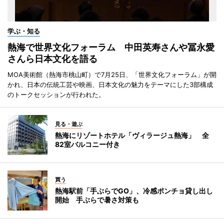
学ぶ・知る
熱海で世界文化フォーラム 中田英寿さんや冨永愛
さんら日本文化を語る
MOA美術館（熱海市桃山町）で7月25日、「世界文化フォーラム」が開
かれ、日本の伝統工芸や映画、日本文化の魅力をテーマにした3部構成
のトークセッションが行われた。
見る・遊ぶ
熱海にリゾートホテル「ヴィラージュ熱海」 全
82室バルコニー付き
買う
熱海駅前「手ぶらでGO」、冷感ポンチョ貸し出し
開始 手ぶらで暑さ対策も