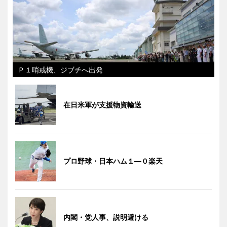
Ｐ１哨戒機、ジブチへ出発
在日米軍が支援物資輸送
プロ野球・日本ハム１―０楽天
内閣・党人事、説明避ける