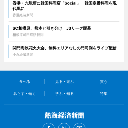
香港・九龍塘に韓国料理店「Social」 韓国定番料理を現
代風に
香港経済新聞
SC相模原、熊本と引き分け J3リーグ開幕
相模原町田経済新聞
関門海峡花火大会、無料エリアなしの門司側をライブ配信
小倉経済新聞
食べる
見る・遊ぶ
買う
暮らす・働く
学ぶ・知る
特集