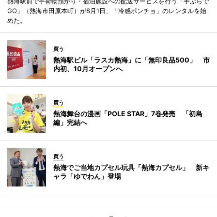
熱海駅前で手荷物預かり・宿泊施設への配送サービスを行う「手ぶらで
GO」（熱海市田原本町）が8月1日、「冷感ポンチョ」のレンタルを始
めた。
買う
熱海駅ビル「ラスカ熱海」に「無印良品500」 市
内初、10月オープンへ
買う
熱海舞台の漫画「POLE STAR」7巻発売 「初島
編」完結へ
買う
熱海でご当地カプセル玩具「熱海カプセル」 新キ
ャラ「ゆでわん」登場