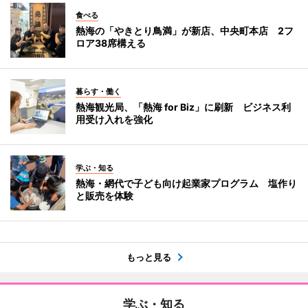
食べる
熱海の「やきとり鳥満」が新店、中央町本店 2フ
ロア38席構える
暮らす・働く
熱海観光局、「熱海 for Biz」に刷新 ビジネス利
用受け入れを強化
学ぶ・知る
熱海・網代で子ども向け起業家プログラム 塩作り
と販売を体験
もっと見る
学ぶ・知る