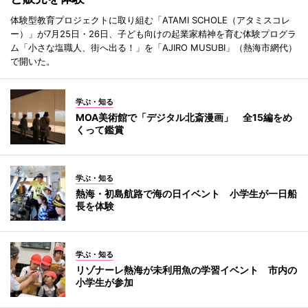
体験型教育プロジェクトに取り組む「ATAMI SCHOLE（アタミスコレ
ー）」が7月25日・26日、子ども向けの起業家精神を育む体験プログラ
ム「小さな塩職人、街へ出る！」を「AJIRO MUSUBI」（熱海市網代）
で開いた。
学ぶ・知る
MOA美術館で「デジタル北斎漫画」 全15編をめ
くって鑑賞
学ぶ・知る
熱海・初島航路で海の日イベント 小学生が一日船
長を体験
学ぶ・知る
リゾナーレ熱海が未利用魚の学習イベント 市内の
小学生が参加