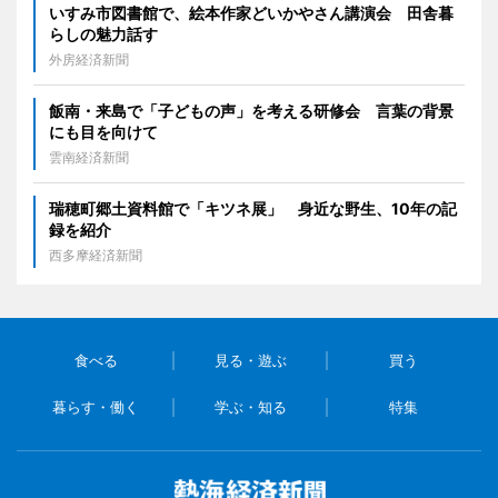
いすみ市図書館で、絵本作家どいかやさん講演会 田舎暮
らしの魅力話す
外房経済新聞
飯南・来島で「子どもの声」を考える研修会 言葉の背景
にも目を向けて
雲南経済新聞
瑞穂町郷土資料館で「キツネ展」 身近な野生、10年の記
録を紹介
西多摩経済新聞
食べる
見る・遊ぶ
買う
暮らす・働く
学ぶ・知る
特集