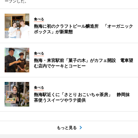
ープンした。
食べる
熱海に初のクラフトビール醸造所 「オーガニック
ボックス」が新業態
食べる
熱海・来宮駅前「菓子の木」がカフェ開設 電車望
む店内でケーキとコーヒー
食べる
熱海駅近くに「さとり おこいちゃ茶房」 静岡抹
茶使うスイーツやラテ提供
もっと見る