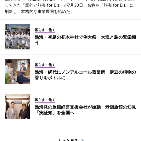
してきた「意外と熱海 for Biz」が7月30日、名称を「熱海 for Biz」に
刷新し、本格的な事業展開を始めた。
暮らす・働く
熱海・初島の初木神社で例大祭 大漁と島の繁栄願
う
暮らす・働く
熱海・網代にノンアルコール蒸留所 伊豆の植物の
香りをボトルに
暮らす・働く
熱海発の旅館経営支援会社が始動 老舗旅館の知見
「実証知」を全国へ
もっと見る