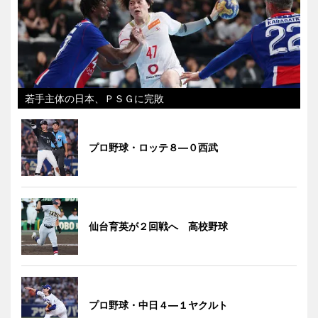
若手主体の日本、ＰＳＧに完敗
プロ野球・ロッテ８―０西武
仙台育英が２回戦へ 高校野球
プロ野球・中日４―１ヤクルト