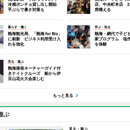
冷感ポンチョ貸し出し開始
店、中央町本店 2
手ぶらで暑さ対策も
席構える
暮らす・働く
学ぶ・知る
熱海観光局、「熱海 for Biz」
熱海・網代で子ど
に刷新 ビジネス利用受け入
家プログラム 塩
れを強化
を体験
見る・遊ぶ
熱海港発ネーチャーガイド付
きナイトクルーズ 船から伊
豆山花火大会楽しむ
もっと見る
遊ぶ
見る・遊ぶ