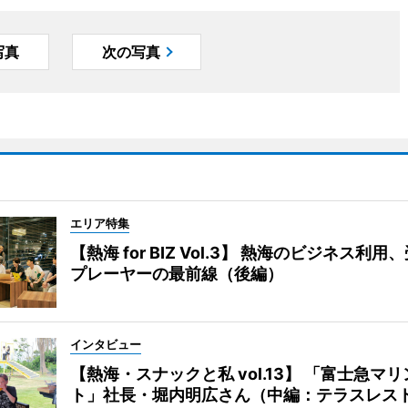
写真
次の写真
エリア特集
【熱海 for BIZ Vol.3】 熱海のビジネス利
プレーヤーの最前線（後編）
インタビュー
【熱海・スナックと私 vol.13】 「富士急マ
ト」社長・堀内明広さん（中編：テラスレス