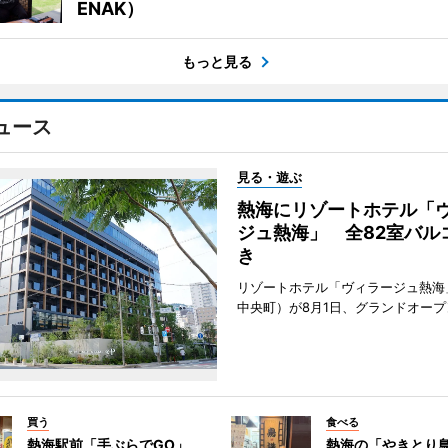
ENAK）
もっと見る
ュース
見る・遊ぶ
熱海にリゾートホテル「
ジュ熱海」 全82室バル
き
リゾートホテル「ヴィラージュ熱海
中央町）が8月1日、グランドオープ
買う
食べる
熱海駅前「手ぶらでGO」、
熱海の「やきとり