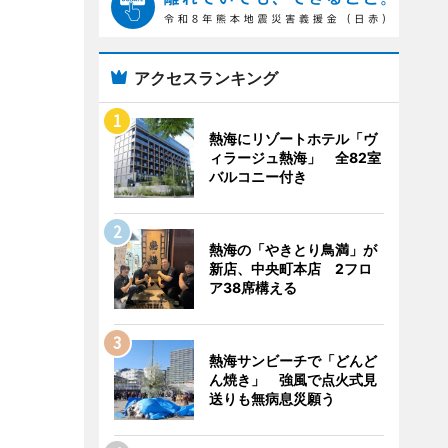
アクセスランキング
熱海にリゾートホテル「ヴ
ィラージュ熱海」 全82室
バルコニー付き
熱海の「やきとり鳥満」が
新店、中央町本店 2フロ
ア38席構える
熱海サンビーチで「どんど
ん焼き」 強風で点火式見
送りも無病息災願う