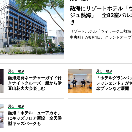
熱海にリゾートホテル「
ジュ熱海」 全82室バル
き
リゾートホテル「ヴィラージュ熱海
中央町）が8月1日、グランドオープ
見る・遊ぶ
見る・遊ぶ
熱海港発ネーチャーガイド付
「ホテルグランバ
きナイトクルーズ 船から伊
レッシェンド」が1
豆山花火大会楽しむ
念プランなど展開
見る・遊ぶ
熱海「ホテルニューアカオ」
にキッズフロア新設 全天候
型キッズパークも