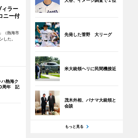
大谷、イメージ調査で１位
ヴィラー
コニー付
」（熱海市
先発した菅野 大リーグ
ンした。
米大統領ヘリに民間機接近
ッハ熱海ク
0周年 記
茂木外相、パナマ大統領と
会談
もっと見る