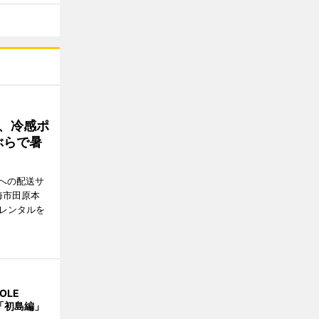
、冷感ポ
ぶらで暑
への配送サ
海市田原本
のレンタルを
OLE
 「初島編」