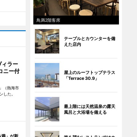
鳥満2階客席
テーブルとカウンターを備
えた店内
ヴィラー
コニー付
屋上のルーフトップテラス
「Terrace 30.9」
」（熱海市
ンした。
最上階には天然温泉の露天
風呂と大浴場を備える
鳥満」が新