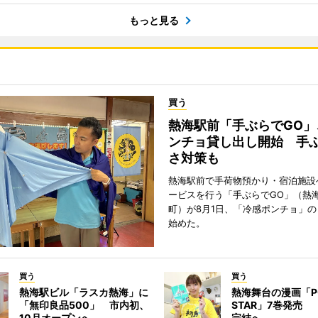
もっと見る
買う
熱海駅前「手ぶらでGO」
ンチョ貸し出し開始 手
さ対策も
熱海駅前で手荷物預かり・宿泊施設
ービスを行う「手ぶらでGO」（熱
町）が8月1日、「冷感ポンチョ」
始めた。
買う
買う
熱海駅ビル「ラスカ熱海」に
熱海舞台の漫画「P
「無印良品500」 市内初、
STAR」7巻発売
10月オープンへ
完結へ