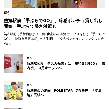
買う
熱海駅前「手ぶらでGO」、冷感ポンチョ貸し出し
開始 手ぶらで暑さ対策も
熱海駅前で手荷物預かり・宿泊施設への配送サービスを行う「手ぶらで
GO」（熱海市田原本町）が8月1日、「冷感ポンチョ」のレンタルを始
めた。
買う
熱海駅ビル「ラスカ熱海」に「無印良品500」 市
内初、10月オープンへ
買う
熱海舞台の漫画「POLE STAR」7巻発売 「初島
編」完結へ