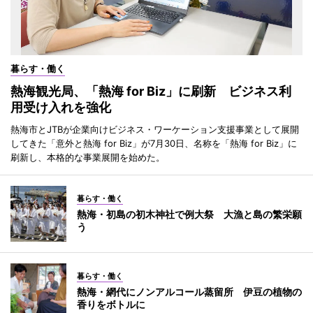
暮らす・働く
熱海観光局、「熱海 for Biz」に刷新 ビジネス利
用受け入れを強化
熱海市とJTBが企業向けビジネス・ワーケーション支援事業として展開
してきた「意外と熱海 for Biz」が7月30日、名称を「熱海 for Biz」に
刷新し、本格的な事業展開を始めた。
暮らす・働く
熱海・初島の初木神社で例大祭 大漁と島の繁栄願
う
暮らす・働く
熱海・網代にノンアルコール蒸留所 伊豆の植物の
香りをボトルに