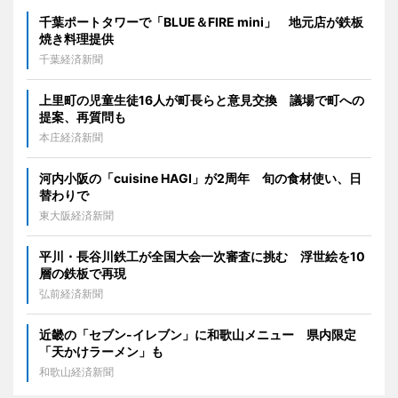
千葉ポートタワーで「BLUE＆FIRE mini」 地元店が鉄板
焼き料理提供
千葉経済新聞
上里町の児童生徒16人が町長らと意見交換 議場で町への
提案、再質問も
本庄経済新聞
河内小阪の「cuisine HAGI」が2周年 旬の食材使い、日
替わりで
東大阪経済新聞
平川・長谷川鉄工が全国大会一次審査に挑む 浮世絵を10
層の鉄板で再現
弘前経済新聞
近畿の「セブン-イレブン」に和歌山メニュー 県内限定
「天かけラーメン」も
和歌山経済新聞