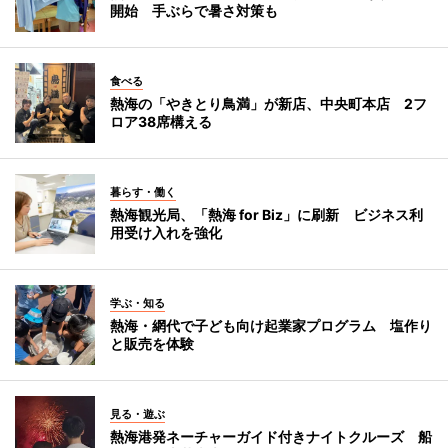
開始 手ぶらで暑さ対策も
食べる
熱海の「やきとり鳥満」が新店、中央町本店 2フ
ロア38席構える
暮らす・働く
熱海観光局、「熱海 for Biz」に刷新 ビジネス利
用受け入れを強化
学ぶ・知る
熱海・網代で子ども向け起業家プログラム 塩作り
と販売を体験
見る・遊ぶ
熱海港発ネーチャーガイド付きナイトクルーズ 船