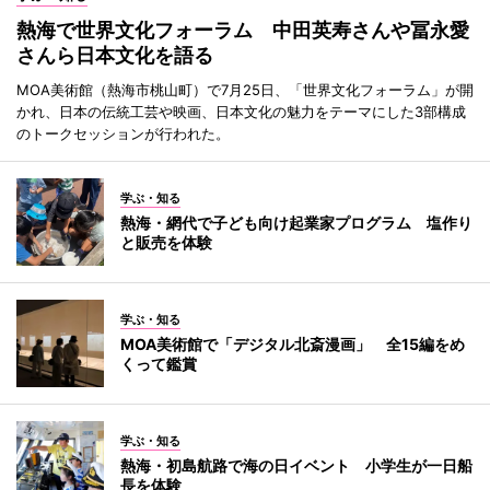
熱海で世界文化フォーラム 中田英寿さんや冨永愛
さんら日本文化を語る
MOA美術館（熱海市桃山町）で7月25日、「世界文化フォーラム」が開
かれ、日本の伝統工芸や映画、日本文化の魅力をテーマにした3部構成
のトークセッションが行われた。
学ぶ・知る
熱海・網代で子ども向け起業家プログラム 塩作り
と販売を体験
学ぶ・知る
MOA美術館で「デジタル北斎漫画」 全15編をめ
くって鑑賞
学ぶ・知る
熱海・初島航路で海の日イベント 小学生が一日船
長を体験