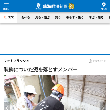
35°C
食べる
見る・遊ぶ
買う
暮らす・働く
学ぶ・知る
フォトフラッシュ
2022.07.13
装飾についた泥を落とすメンバー