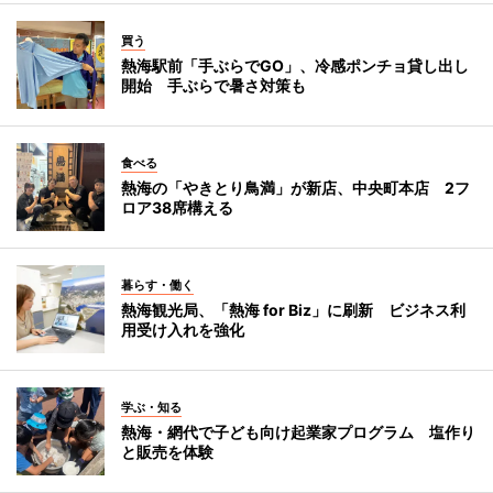
買う
熱海駅前「手ぶらでGO」、冷感ポンチョ貸し出し
開始 手ぶらで暑さ対策も
食べる
熱海の「やきとり鳥満」が新店、中央町本店 2フ
ロア38席構える
暮らす・働く
熱海観光局、「熱海 for Biz」に刷新 ビジネス利
用受け入れを強化
学ぶ・知る
熱海・網代で子ども向け起業家プログラム 塩作り
と販売を体験