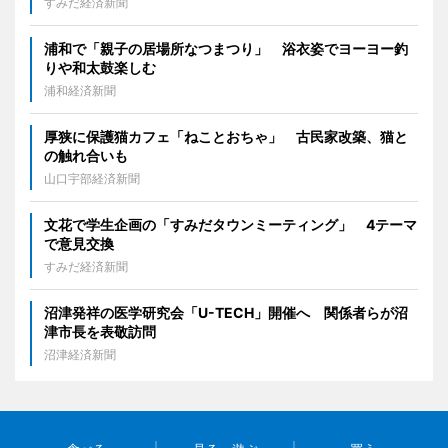
すみだ経済新聞
浦和で「親子の居場所なつまつり」 浴衣姿でヨーヨー釣
りや和太鼓楽しむ
浦和経済新聞
厚狭に保護猫カフェ「ねことおちゃ」 古民家改築、猫と
の触れ合いも
山口宇部経済新聞
文花で学生企画の「すみだタウンミーティング」 4テーマ
で意見交換
すみだ経済新聞
沼津発祥の医学研究会「U-TECH」開催へ 関係者らが沼
津市長を表敬訪問
沼津経済新聞