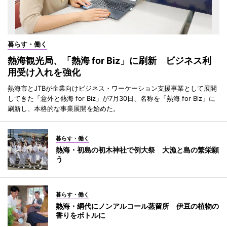
暮らす・働く
熱海観光局、「熱海 for Biz」に刷新 ビジネス利
用受け入れを強化
熱海市とJTBが企業向けビジネス・ワーケーション支援事業として展開
してきた「意外と熱海 for Biz」が7月30日、名称を「熱海 for Biz」に
刷新し、本格的な事業展開を始めた。
暮らす・働く
熱海・初島の初木神社で例大祭 大漁と島の繁栄願
う
暮らす・働く
熱海・網代にノンアルコール蒸留所 伊豆の植物の
香りをボトルに