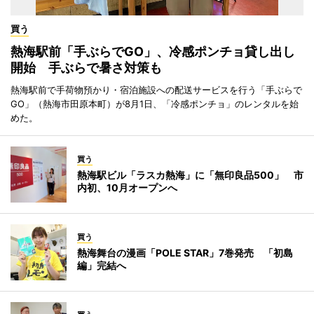
買う
熱海駅前「手ぶらでGO」、冷感ポンチョ貸し出し
開始 手ぶらで暑さ対策も
熱海駅前で手荷物預かり・宿泊施設への配送サービスを行う「手ぶらで
GO」（熱海市田原本町）が8月1日、「冷感ポンチョ」のレンタルを始
めた。
買う
熱海駅ビル「ラスカ熱海」に「無印良品500」 市
内初、10月オープンへ
買う
熱海舞台の漫画「POLE STAR」7巻発売 「初島
編」完結へ