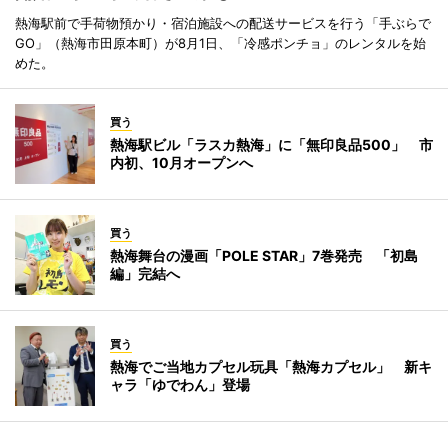
熱海駅前で手荷物預かり・宿泊施設への配送サービスを行う「手ぶらで
GO」（熱海市田原本町）が8月1日、「冷感ポンチョ」のレンタルを始
めた。
買う
熱海駅ビル「ラスカ熱海」に「無印良品500」 市
内初、10月オープンへ
買う
熱海舞台の漫画「POLE STAR」7巻発売 「初島
編」完結へ
買う
熱海でご当地カプセル玩具「熱海カプセル」 新キ
ャラ「ゆでわん」登場