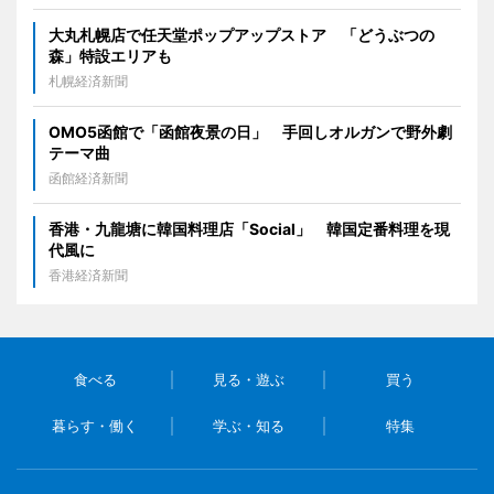
大丸札幌店で任天堂ポップアップストア 「どうぶつの
森」特設エリアも
札幌経済新聞
OMO5函館で「函館夜景の日」 手回しオルガンで野外劇
テーマ曲
函館経済新聞
香港・九龍塘に韓国料理店「Social」 韓国定番料理を現
代風に
香港経済新聞
食べる
見る・遊ぶ
買う
暮らす・働く
学ぶ・知る
特集