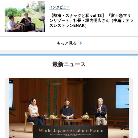
インタビュー
【熱海・スナックと私 vol.13】 「富士急マリ
ンリゾート」社長・堀内明広さん（中編：テラ
スレストランENAK）
もっと見る
最新ニュース