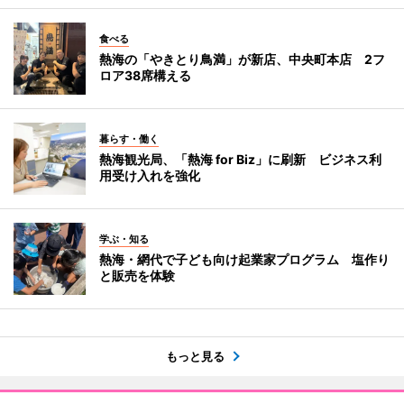
食べる
熱海の「やきとり鳥満」が新店、中央町本店 2フ
ロア38席構える
暮らす・働く
熱海観光局、「熱海 for Biz」に刷新 ビジネス利
用受け入れを強化
学ぶ・知る
熱海・網代で子ども向け起業家プログラム 塩作り
と販売を体験
もっと見る