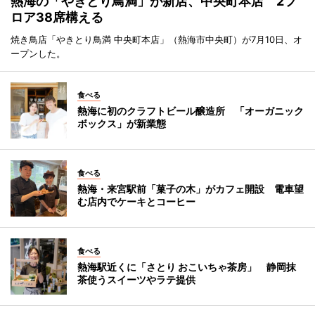
熱海の「やきとり鳥満」が新店、中央町本店 2フ
ロア38席構える
焼き鳥店「やきとり鳥満 中央町本店」（熱海市中央町）が7月10日、オ
ープンした。
食べる
熱海に初のクラフトビール醸造所 「オーガニック
ボックス」が新業態
食べる
熱海・来宮駅前「菓子の木」がカフェ開設 電車望
む店内でケーキとコーヒー
食べる
熱海駅近くに「さとり おこいちゃ茶房」 静岡抹
茶使うスイーツやラテ提供