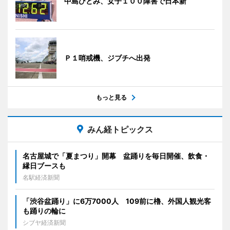
中島ひとみ、女子１００障害で日本新
Ｐ１哨戒機、ジブチへ出発
もっと見る
みん経トピックス
名古屋城で「夏まつり」開幕 盆踊りを毎日開催、飲食・
縁日ブースも
名駅経済新聞
「渋谷盆踊り」に6万7000人 109前に櫓、外国人観光客
も踊りの輪に
シブヤ経済新聞