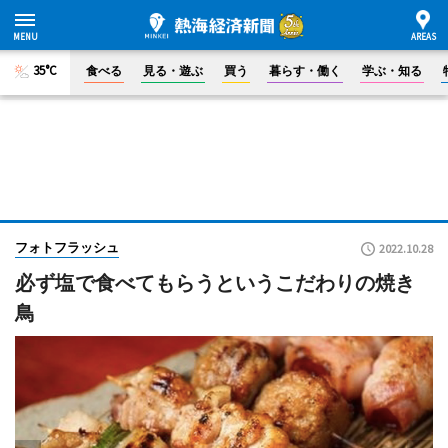
35°C
食べる
見る・遊ぶ
買う
暮らす・働く
学ぶ・知る
フォトフラッシュ
2022.10.28
必ず塩で食べてもらうというこだわりの焼き
鳥