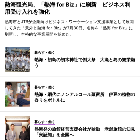
熱海観光局、「熱海 for Biz」に刷新 ビジネス利
用受け入れを強化
熱海市とJTBが企業向けビジネス・ワーケーション支援事業として展開
してきた「意外と熱海 for Biz」が7月30日、名称を「熱海 for Biz」に
刷新し、本格的な事業展開を始めた。
暮らす・働く
熱海・初島の初木神社で例大祭 大漁と島の繁栄願
う
暮らす・働く
熱海・網代にノンアルコール蒸留所 伊豆の植物の
香りをボトルに
暮らす・働く
熱海発の旅館経営支援会社が始動 老舗旅館の知見
「実証知」を全国へ