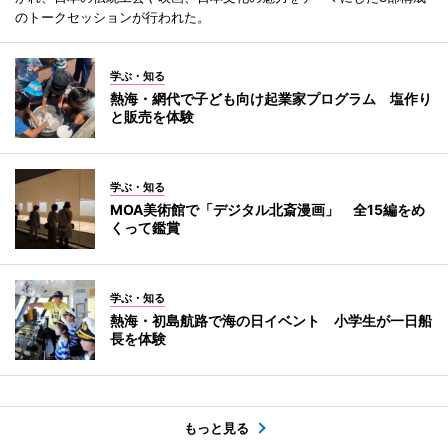
のトークセッションが行われた。
学ぶ・知る
熱海・網代で子ども向け起業家プログラム 塩作り
と販売を体験
学ぶ・知る
MOA美術館で「デジタル北斎漫画」 全15編をめ
くって鑑賞
学ぶ・知る
熱海・初島航路で海の日イベント 小学生が一日船
長を体験
もっと見る