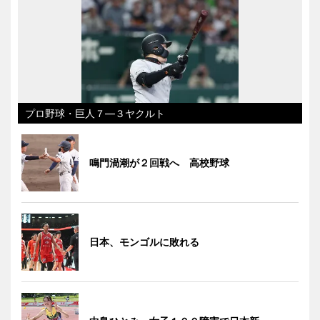
プロ野球・巨人７―３ヤクルト
鳴門渦潮が２回戦へ 高校野球
日本、モンゴルに敗れる