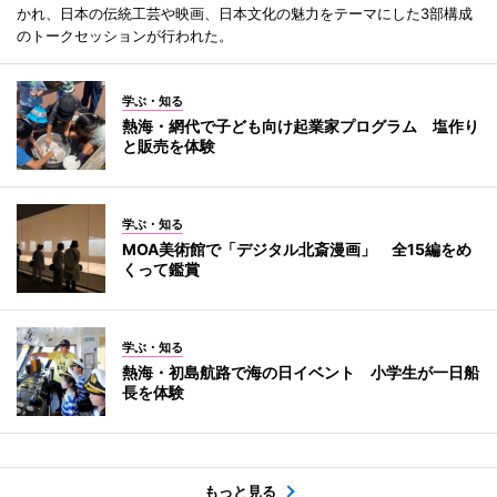
かれ、日本の伝統工芸や映画、日本文化の魅力をテーマにした3部構成
のトークセッションが行われた。
学ぶ・知る
熱海・網代で子ども向け起業家プログラム 塩作り
と販売を体験
学ぶ・知る
MOA美術館で「デジタル北斎漫画」 全15編をめ
くって鑑賞
学ぶ・知る
熱海・初島航路で海の日イベント 小学生が一日船
長を体験
もっと見る