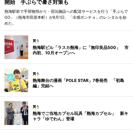
開始 手ぶらで暑さ対策も
熱海駅前で手荷物預かり・宿泊施設への配送サービスを行う「手ぶらで
GO」（熱海市田原本町）が8月1日、「冷感ポンチョ」のレンタルを始
めた。
買う
熱海駅ビル「ラスカ熱海」に「無印良品500」 市
内初、10月オープンへ
買う
熱海舞台の漫画「POLE STAR」7巻発売 「初島
編」完結へ
買う
熱海でご当地カプセル玩具「熱海カプセル」 新キ
ャラ「ゆでわん」登場