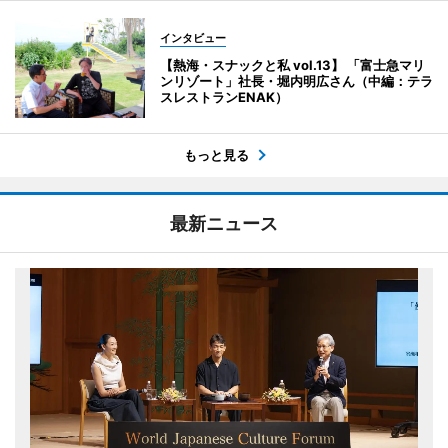
インタビュー
【熱海・スナックと私 vol.13】 「富士急マリ
ンリゾート」社長・堀内明広さん（中編：テラ
スレストランENAK）
もっと見る
最新ニュース