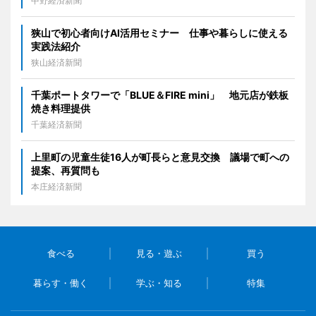
中野経済新聞
狭山で初心者向けAI活用セミナー 仕事や暮らしに使える
実践法紹介
狭山経済新聞
千葉ポートタワーで「BLUE＆FIRE mini」 地元店が鉄板
焼き料理提供
千葉経済新聞
上里町の児童生徒16人が町長らと意見交換 議場で町への
提案、再質問も
本庄経済新聞
食べる
見る・遊ぶ
買う
暮らす・働く
学ぶ・知る
特集