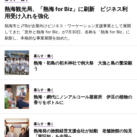
熱海観光局、「熱海 for Biz」に刷新 ビジネス利
用受け入れを強化
熱海市とJTBが企業向けビジネス・ワーケーション支援事業として展開
してきた「意外と熱海 for Biz」が7月30日、名称を「熱海 for Biz」に
刷新し、本格的な事業展開を始めた。
暮らす・働く
熱海・初島の初木神社で例大祭 大漁と島の繁栄願
う
暮らす・働く
熱海・網代にノンアルコール蒸留所 伊豆の植物の
香りをボトルに
暮らす・働く
熱海発の旅館経営支援会社が始動 老舗旅館の知見
「実証知」を全国へ