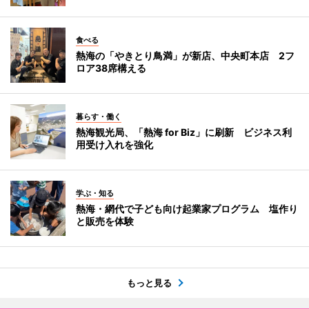
食べる
熱海の「やきとり鳥満」が新店、中央町本店 2フ
ロア38席構える
暮らす・働く
熱海観光局、「熱海 for Biz」に刷新 ビジネス利
用受け入れを強化
学ぶ・知る
熱海・網代で子ども向け起業家プログラム 塩作り
と販売を体験
もっと見る