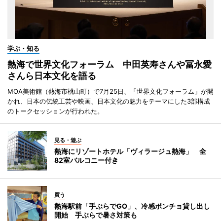
学ぶ・知る
熱海で世界文化フォーラム 中田英寿さんや冨永愛
さんら日本文化を語る
MOA美術館（熱海市桃山町）で7月25日、「世界文化フォーラム」が開
かれ、日本の伝統工芸や映画、日本文化の魅力をテーマにした3部構成
のトークセッションが行われた。
見る・遊ぶ
熱海にリゾートホテル「ヴィラージュ熱海」 全
82室バルコニー付き
買う
熱海駅前「手ぶらでGO」、冷感ポンチョ貸し出し
開始 手ぶらで暑さ対策も