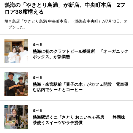
熱海の「やきとり鳥満」が新店、中央町本店 2フ
ロア38席構える
焼き鳥店「やきとり鳥満 中央町本店」（熱海市中央町）が7月10日、オ
ープンした。
食べる
熱海に初のクラフトビール醸造所 「オーガニック
ボックス」が新業態
食べる
熱海・来宮駅前「菓子の木」がカフェ開設 電車望
む店内でケーキとコーヒー
食べる
熱海駅近くに「さとり おこいちゃ茶房」 静岡抹
茶使うスイーツやラテ提供