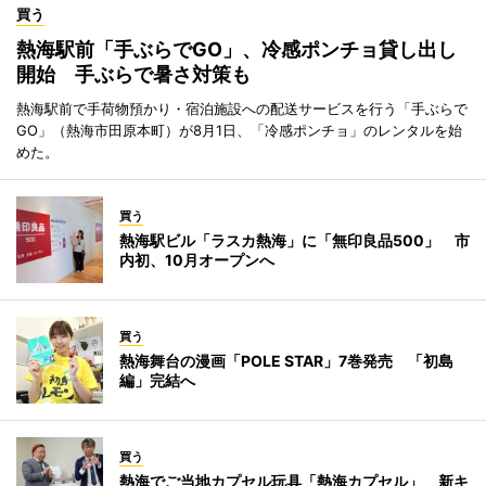
買う
熱海駅前「手ぶらでGO」、冷感ポンチョ貸し出し
開始 手ぶらで暑さ対策も
熱海駅前で手荷物預かり・宿泊施設への配送サービスを行う「手ぶらで
GO」（熱海市田原本町）が8月1日、「冷感ポンチョ」のレンタルを始
めた。
買う
熱海駅ビル「ラスカ熱海」に「無印良品500」 市
内初、10月オープンへ
買う
熱海舞台の漫画「POLE STAR」7巻発売 「初島
編」完結へ
買う
熱海でご当地カプセル玩具「熱海カプセル」 新キ