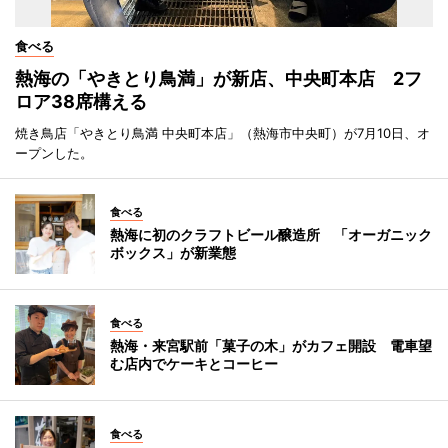
食べる
熱海の「やきとり鳥満」が新店、中央町本店 2フ
ロア38席構える
焼き鳥店「やきとり鳥満 中央町本店」（熱海市中央町）が7月10日、オ
ープンした。
食べる
熱海に初のクラフトビール醸造所 「オーガニック
ボックス」が新業態
食べる
熱海・来宮駅前「菓子の木」がカフェ開設 電車望
む店内でケーキとコーヒー
食べる