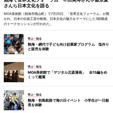
さんら日本文化を語る
MOA美術館（熱海市桃山町）で7月25日、「世界文化フォーラム」が開
かれ、日本の伝統工芸や映画、日本文化の魅力をテーマにした3部構成
のトークセッションが行われた。
学ぶ・知る
熱海・網代で子ども向け起業家プログラム 塩作り
と販売を体験
学ぶ・知る
MOA美術館で「デジタル北斎漫画」 全15編をめ
くって鑑賞
学ぶ・知る
熱海・初島航路で海の日イベント 小学生が一日船
長を体験