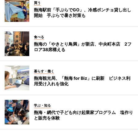
買う
熱海駅前「手ぶらでGO」、冷感ポンチョ貸し出し
開始 手ぶらで暑さ対策も
食べる
熱海の「やきとり鳥満」が新店、中央町本店 2フ
ロア38席構える
暮らす・働く
熱海観光局、「熱海 for Biz」に刷新 ビジネス利
用受け入れを強化
学ぶ・知る
熱海・網代で子ども向け起業家プログラム 塩作り
と販売を体験