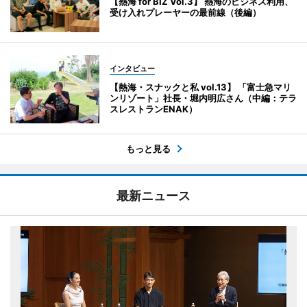
【熱海 for BIZ Vol.3】 熱海のビジネス利用、
受け入れプレーヤーの最前線（後編）
インタビュー
【熱海・スナックと私 vol.13】 「富士急マリ
ンリゾート」社長・堀内明広さん（中編：テラ
スレストランENAK）
もっと見る
最新ニュース