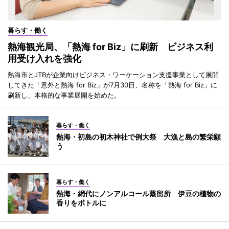
暮らす・働く
熱海観光局、「熱海 for Biz」に刷新 ビジネス利
用受け入れを強化
熱海市とJTBが企業向けビジネス・ワーケーション支援事業として展開
してきた「意外と熱海 for Biz」が7月30日、名称を「熱海 for Biz」に
刷新し、本格的な事業展開を始めた。
暮らす・働く
熱海・初島の初木神社で例大祭 大漁と島の繁栄願
う
暮らす・働く
熱海・網代にノンアルコール蒸留所 伊豆の植物の
香りをボトルに