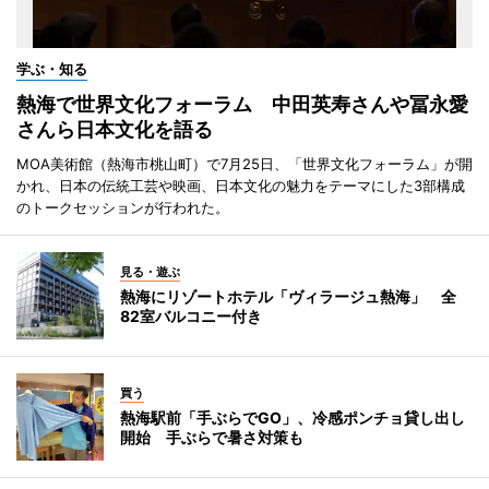
学ぶ・知る
熱海で世界文化フォーラム 中田英寿さんや冨永愛
さんら日本文化を語る
MOA美術館（熱海市桃山町）で7月25日、「世界文化フォーラム」が開
かれ、日本の伝統工芸や映画、日本文化の魅力をテーマにした3部構成
のトークセッションが行われた。
見る・遊ぶ
熱海にリゾートホテル「ヴィラージュ熱海」 全
82室バルコニー付き
買う
熱海駅前「手ぶらでGO」、冷感ポンチョ貸し出し
開始 手ぶらで暑さ対策も