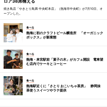
ロア38席構える
焼き鳥店「やきとり鳥満 中央町本店」（熱海市中央町）が7月10日、オ
ープンした。
食べる
熱海に初のクラフトビール醸造所 「オーガニック
ボックス」が新業態
食べる
熱海・来宮駅前「菓子の木」がカフェ開設 電車望
む店内でケーキとコーヒー
食べる
熱海駅近くに「さとり おこいちゃ茶房」 静岡抹
茶使うスイーツやラテ提供