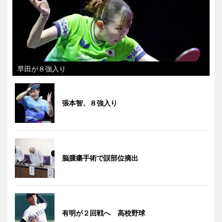
早田が８強入り
張本智、８強入り
脳腫瘍手術で誤部位摘出
有明が２回戦へ 高校野球