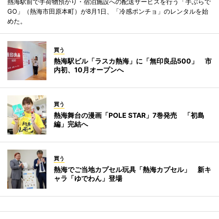
熱海駅前で手荷物預かり・宿泊施設への配送サービスを行う「手ぶらで
GO」（熱海市田原本町）が8月1日、「冷感ポンチョ」のレンタルを始
めた。
買う
熱海駅ビル「ラスカ熱海」に「無印良品500」 市
内初、10月オープンへ
買う
熱海舞台の漫画「POLE STAR」7巻発売 「初島
編」完結へ
買う
熱海でご当地カプセル玩具「熱海カプセル」 新キ
ャラ「ゆでわん」登場