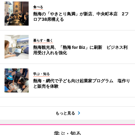
食べる
熱海の「やきとり鳥満」が新店、中央町本店 2フ
ロア38席構える
暮らす・働く
熱海観光局、「熱海 for Biz」に刷新 ビジネス利
用受け入れを強化
学ぶ・知る
熱海・網代で子ども向け起業家プログラム 塩作り
と販売を体験
もっと見る
学ぶ・知る