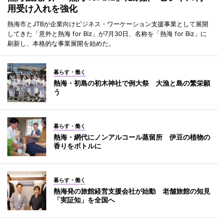
用受け入れを強化
熱海市とJTBが企業向けビジネス・ワーケーション支援事業として展開
してきた「意外と熱海 for Biz」が7月30日、名称を「熱海 for Biz」に
刷新し、本格的な事業展開を始めた。
暮らす・働く
熱海・初島の初木神社で例大祭 大漁と島の繁栄願
う
暮らす・働く
熱海・網代にノンアルコール蒸留所 伊豆の植物の
香りをボトルに
暮らす・働く
熱海発の旅館経営支援会社が始動 老舗旅館の知見
「実証知」を全国へ