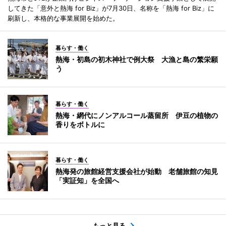
してきた「意外と熱海 for Biz」が7月30日、名称を「熱海 for Biz」に
刷新し、本格的な事業展開を始めた。
暮らす・働く
熱海・初島の初木神社で例大祭 大漁と島の繁栄願
う
暮らす・働く
熱海・網代にノンアルコール蒸留所 伊豆の植物の
香りをボトルに
暮らす・働く
熱海発の旅館経営支援会社が始動 老舗旅館の知見
「実証知」を全国へ
もっと見る