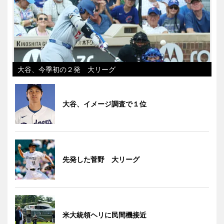
大谷、今季初の２発 大リーグ
大谷、イメージ調査で１位
先発した菅野 大リーグ
米大統領ヘリに民間機接近