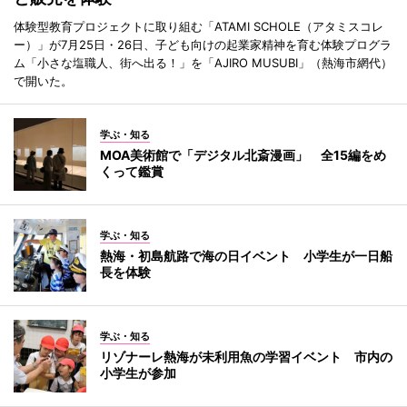
体験型教育プロジェクトに取り組む「ATAMI SCHOLE（アタミスコレ
ー）」が7月25日・26日、子ども向けの起業家精神を育む体験プログラ
ム「小さな塩職人、街へ出る！」を「AJIRO MUSUBI」（熱海市網代）
で開いた。
学ぶ・知る
MOA美術館で「デジタル北斎漫画」 全15編をめ
くって鑑賞
学ぶ・知る
熱海・初島航路で海の日イベント 小学生が一日船
長を体験
学ぶ・知る
リゾナーレ熱海が未利用魚の学習イベント 市内の
小学生が参加