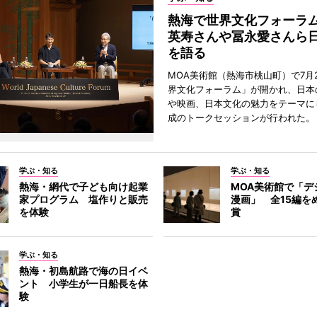
熱海で世界文化フォーラ
英寿さんや冨永愛さんら
を語る
MOA美術館（熱海市桃山町）で7月
界文化フォーラム」が開かれ、日本
や映画、日本文化の魅力をテーマに
成のトークセッションが行われた。
学ぶ・知る
学ぶ・知る
熱海・網代で子ども向け起業
MOA美術館で「デ
家プログラム 塩作りと販売
漫画」 全15編を
を体験
賞
学ぶ・知る
熱海・初島航路で海の日イベ
ント 小学生が一日船長を体
験