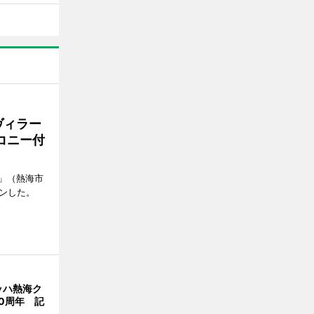
ヴィラー
コニー付
」（熱海市
ンした。
ッハ熱海ク
0周年 記