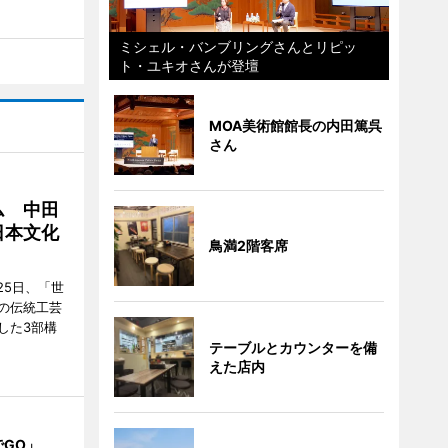
ミシェル・バンブリングさんとリピッ
ト・ユキオさんが登壇
MOA美術館館長の内田篤呉
さん
ム 中田
日本文化
鳥満2階客席
25日、「世
の伝統工芸
した3部構
テーブルとカウンターを備
えた店内
でGO」、