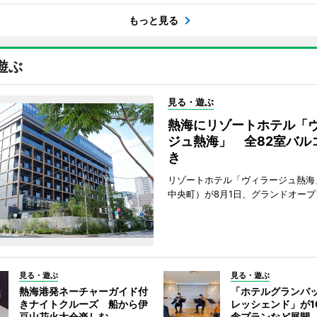
もっと見る
遊ぶ
見る・遊ぶ
熱海にリゾートホテル「
ジュ熱海」 全82室バル
き
リゾートホテル「ヴィラージュ熱海
中央町）が8月1日、グランドオープ
見る・遊ぶ
見る・遊ぶ
熱海港発ネーチャーガイド付
「ホテルグランバ
きナイトクルーズ 船から伊
レッシェンド」が1
豆山花火大会楽しむ
念プランなど展開