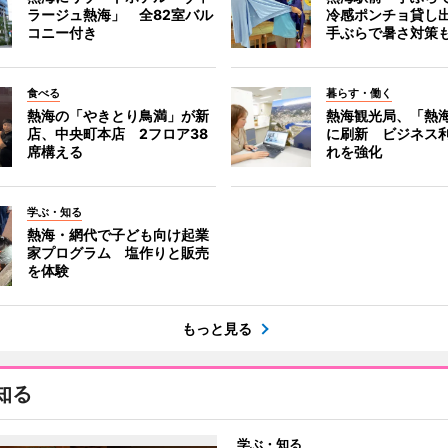
ラージュ熱海」 全82室バル
冷感ポンチョ貸し
コニー付き
手ぶらで暑さ対策
食べる
暮らす・働く
熱海の「やきとり鳥満」が新
熱海観光局、「熱海 f
店、中央町本店 2フロア38
に刷新 ビジネス
席構える
れを強化
学ぶ・知る
熱海・網代で子ども向け起業
家プログラム 塩作りと販売
を体験
もっと見る
知る
学ぶ・知る