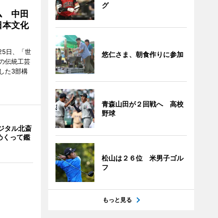
グ
ム 中田
日本文化
25日、「世
悠仁さま、朝食作りに参加
の伝統工芸
した3部構
青森山田が２回戦へ 高校
野球
ジタル北斎
めくって鑑
松山は２６位 米男子ゴル
フ
もっと見る