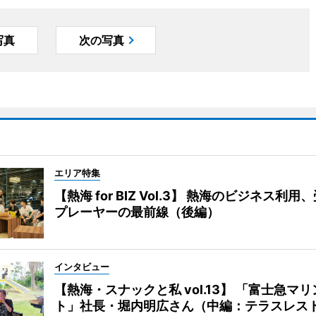
写真
次の写真
エリア特集
【熱海 for BIZ Vol.3】 熱海のビジネス利
プレーヤーの最前線（後編）
インタビュー
【熱海・スナックと私 vol.13】 「富士急マ
ト」社長・堀内明広さん（中編：テラスレス