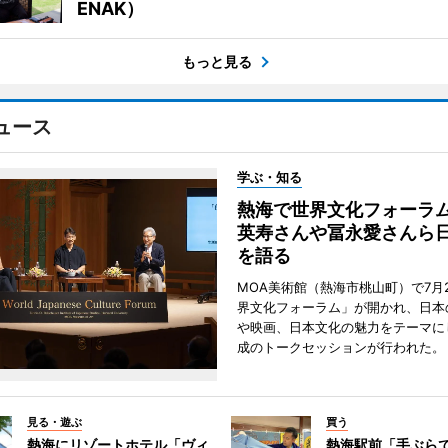
ENAK）
もっと見る
ュース
学ぶ・知る
熱海で世界文化フォーラ
英寿さんや冨永愛さんら
を語る
MOA美術館（熱海市桃山町）で7月
界文化フォーラム」が開かれ、日本
や映画、日本文化の魅力をテーマに
成のトークセッションが行われた。
見る・遊ぶ
買う
熱海にリゾートホテル「ヴィ
熱海駅前「手ぶら