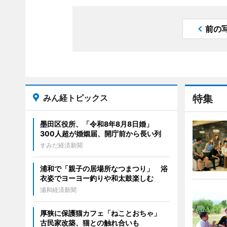
前の
みん経トピックス
特集
墨田区役所、「令和8年8月8日婚」
300人超が婚姻届、開庁前から長い列
すみだ経済新聞
浦和で「親子の居場所なつまつり」 浴
衣姿でヨーヨー釣りや和太鼓楽しむ
浦和経済新聞
厚狭に保護猫カフェ「ねことおちゃ」
古民家改築、猫との触れ合いも