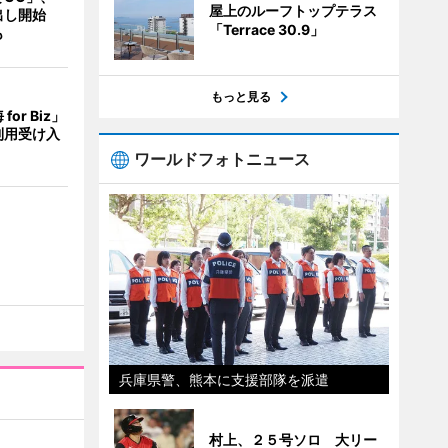
屋上のルーフトップテラス
出し開始
「Terrace 30.9」
も
もっと見る
or Biz」
利用受け入
ワールドフォトニュース
兵庫県警、熊本に支援部隊を派遣
村上、２５号ソロ 大リー