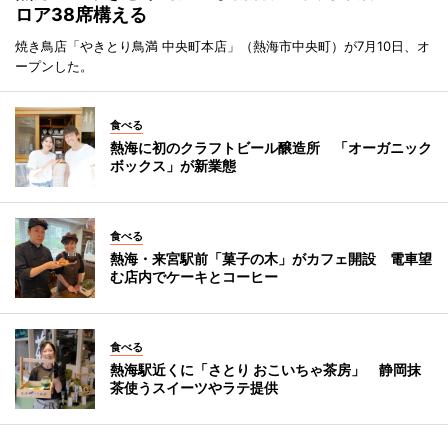
ロア38席構える
焼き鳥店「やきとり鳥満 中央町本店」（熱海市中央町）が7月10日、オ
ープンした。
食べる
熱海に初のクラフトビール醸造所 「オーガニック
ボックス」が新業態
食べる
熱海・来宮駅前「菓子の木」がカフェ開設 電車望
む店内でケーキとコーヒー
食べる
熱海駅近くに「さとり おこいちゃ茶房」 静岡抹
茶使うスイーツやラテ提供