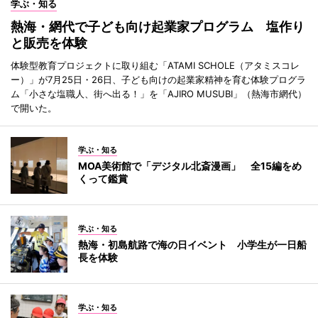
学ぶ・知る
熱海・網代で子ども向け起業家プログラム 塩作り
と販売を体験
体験型教育プロジェクトに取り組む「ATAMI SCHOLE（アタミスコレ
ー）」が7月25日・26日、子ども向けの起業家精神を育む体験プログラ
ム「小さな塩職人、街へ出る！」を「AJIRO MUSUBI」（熱海市網代）
で開いた。
学ぶ・知る
MOA美術館で「デジタル北斎漫画」 全15編をめ
くって鑑賞
学ぶ・知る
熱海・初島航路で海の日イベント 小学生が一日船
長を体験
学ぶ・知る