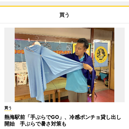
買う
買う
熱海駅前「手ぶらでGO」、冷感ポンチョ貸し出し
開始 手ぶらで暑さ対策も