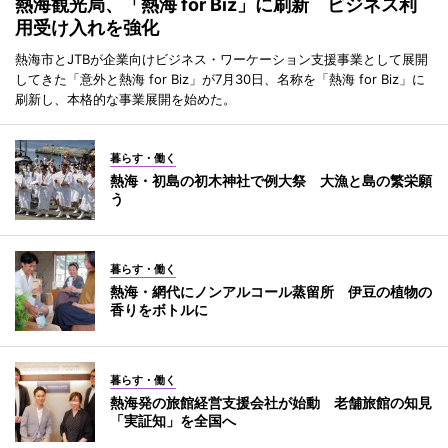
熱海観光局、「熱海 for Biz」に刷新 ビジネス利
用受け入れを強化
熱海市とJTBが企業向けビジネス・ワーケーション支援事業として展開
してきた「意外と熱海 for Biz」が7月30日、名称を「熱海 for Biz」に
刷新し、本格的な事業展開を始めた。
暮らす・働く
熱海・初島の初木神社で例大祭 大漁と島の繁栄願
う
暮らす・働く
熱海・網代にノンアルコール蒸留所 伊豆の植物の
香りをボトルに
暮らす・働く
熱海発の旅館経営支援会社が始動 老舗旅館の知見
「実証知」を全国へ