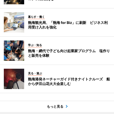
暮らす・働く
熱海観光局、「熱海 for Biz」に刷新 ビジネス利
用受け入れを強化
学ぶ・知る
熱海・網代で子ども向け起業家プログラム 塩作り
と販売を体験
見る・遊ぶ
熱海港発ネーチャーガイド付きナイトクルーズ 船
から伊豆山花火大会楽しむ
もっと見る