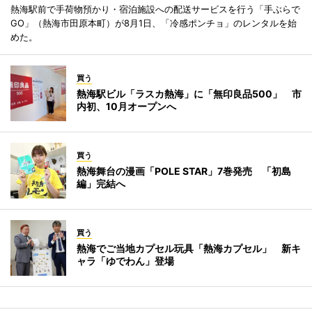
熱海駅前で手荷物預かり・宿泊施設への配送サービスを行う「手ぶらで
GO」（熱海市田原本町）が8月1日、「冷感ポンチョ」のレンタルを始
めた。
買う
熱海駅ビル「ラスカ熱海」に「無印良品500」 市
内初、10月オープンへ
買う
熱海舞台の漫画「POLE STAR」7巻発売 「初島
編」完結へ
買う
熱海でご当地カプセル玩具「熱海カプセル」 新キ
ャラ「ゆでわん」登場