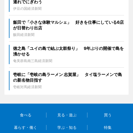
連れでにぎわう
伊豆の国経済新聞
飯田で「小さな体験マルシェ」 好きを仕事にしている6店
が日替わり出店
飯田経済新聞
徳之島「ユイの島で結ぶ太鼓祭り」 9年ぶりの開催で島を
沸かせる
奄美群島南三島経済新聞
壱岐に「壱岐の島ラーメン 志賀屋」 タイ塩ラーメンで島
の新名物目指す
壱岐対馬経済新聞
食べる
見る・遊ぶ
買う
暮らす・働く
学ぶ・知る
特集