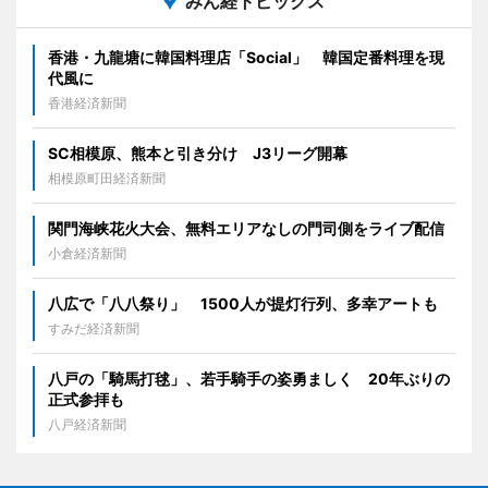
みん経トピックス
香港・九龍塘に韓国料理店「Social」 韓国定番料理を現
代風に
香港経済新聞
SC相模原、熊本と引き分け J3リーグ開幕
相模原町田経済新聞
関門海峡花火大会、無料エリアなしの門司側をライブ配信
小倉経済新聞
八広で「八八祭り」 1500人が提灯行列、多幸アートも
すみだ経済新聞
八戸の「騎馬打毬」、若手騎手の姿勇ましく 20年ぶりの
正式参拝も
八戸経済新聞