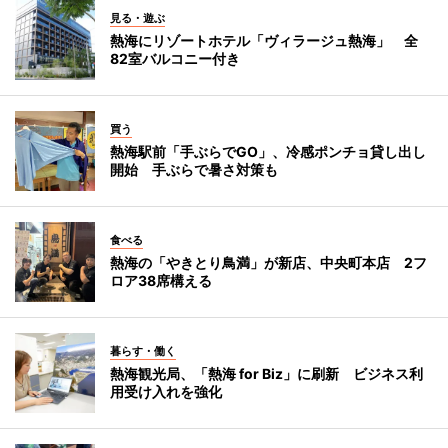
見る・遊ぶ
熱海にリゾートホテル「ヴィラージュ熱海」 全
82室バルコニー付き
買う
熱海駅前「手ぶらでGO」、冷感ポンチョ貸し出し
開始 手ぶらで暑さ対策も
食べる
熱海の「やきとり鳥満」が新店、中央町本店 2フ
ロア38席構える
暮らす・働く
熱海観光局、「熱海 for Biz」に刷新 ビジネス利
用受け入れを強化