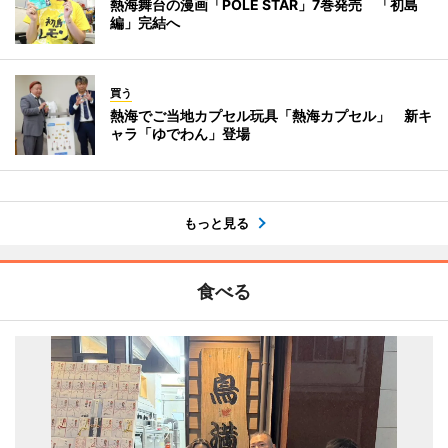
熱海舞台の漫画「POLE STAR」7巻発売 「初島
編」完結へ
買う
熱海でご当地カプセル玩具「熱海カプセル」 新キ
ャラ「ゆでわん」登場
もっと見る
食べる